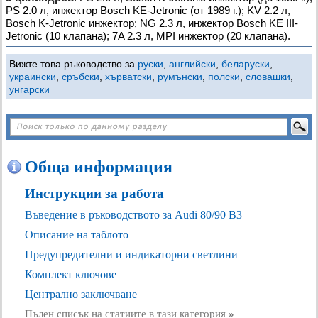
PS 2.0 л, инжектор Bosch KE-Jetronic (от 1989 г.); KV 2.2 л,
Bosch K-Jetronic инжектор; NG 2.3 л, инжектор Bosch KE III-
Jetronic (10 клапана); 7A 2.3 л, MPI инжектор (20 клапана).
Вижте това ръководство за
руски
,
английски
,
беларуски
,
украински
,
сръбски
,
хърватски
,
румънски
,
полски
,
словашки
,
унгарски
Обща информация
Инструкции за работа
Въведение в ръководството за Audi 80/90 B3
Описание на таблото
Предупредителни и индикаторни светлини
Комплект ключове
Централно заключване
Пълен списък на статиите в тази категория
»