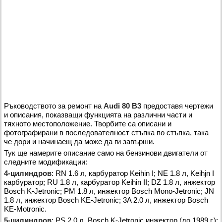
Ръководството за ремонт на
Audi 80 B3
предоставя чертежи
и описания, показващи функцията на различни части и
тяхното местоположение. Творбите са описани и
фотографирани в последователност стъпка по стъпка, така
че дори и начинаещ да може да ги завърши.
Тук ще намерите описание само на бензинови двигатели от
следните модификации:
4-цилиндров
: RN 1.6 л, карбуратор Keihin I; NE 1.8 л, Keihjn I
карбуратор; RU 1.8 л, карбуратор Keihin II; DZ 1.8 л, инжектор
Bosch K-Jetronic; PM 1.8 л, инжектор Bosch Mono-Jetronic; JN
1.8 л, инжектор Bosch KE-Jetronic; 3A 2.0 л, инжектор Bosch
KE-Motronic.
5-цилиндров
: PS 2.0 л, Bosch K-Jetronic инжектор (до 1989 г.);