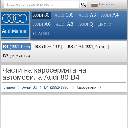
Български
80
100
A3
A4
AUDI
AUDI
AUDI
AUDI
A6
A8
Q
AUDI
AUDI
AUDI
ДРУГИ
СТАТИИ
B4
B3
B3
(1991-1996)
(1986-1991)
(1986-1991, бензин)
B2
(1979-1986)
Части на каросерията на
автомобила Audi 80 B4
Главна
Ауди 80
B4
Каросерия
(1991-1996)