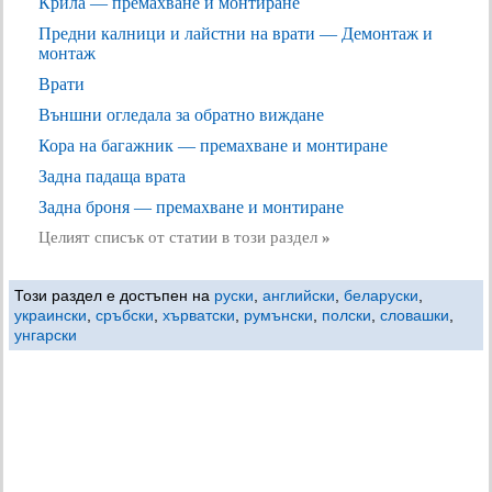
Крила — премахване и монтиране
Предни калници и лайстни на врати — Демонтаж и
монтаж
Врати
Външни огледала за обратно виждане
Кора на багажник — премахване и монтиране
Задна падаща врата
Задна броня — премахване и монтиране
Целият списък от статии в този раздел
»
Този раздел е достъпен на
руски
,
английски
,
беларуски
,
украински
,
сръбски
,
хърватски
,
румънски
,
полски
,
словашки
,
унгарски