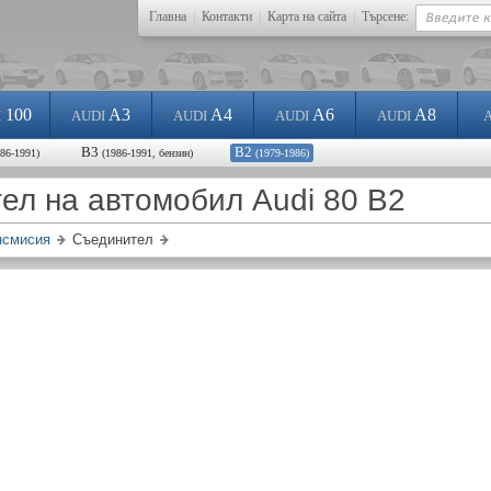
Главна
|
Контакти
|
Карта на сайта
|
Търсене:
100
A3
A4
A6
A8
I
AUDI
AUDI
AUDI
AUDI
B3
B2
986-1991)
(1986-1991, бензин)
(1979-1986)
ел на автомобил Audi 80 B2
нсмисия
Съединител