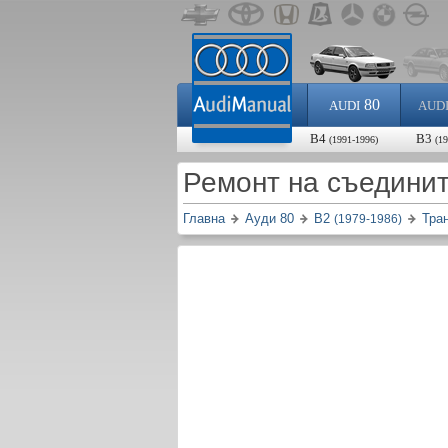
80
AUDI
AUD
B4
B3
(1991-1996)
(1
Ремонт на съединит
Главна
Ауди 80
B2
Тра
(1979-1986)