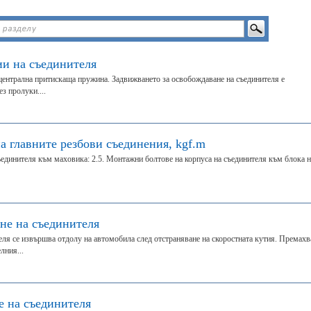
и на съединителя
 централна притискаща пружина. Задвижването за освобождаване на съединителя е
з пролуки....
а главните резбови съединения, kgf.m
съединителя към маховика: 2.5. Монтажни болтове на корпуса на съединителя към блока н
не на съединителя
еля се извършва отдолу на автомобила след отстраняване на скоростната кутия. Премахв
лния...
 на съединителя