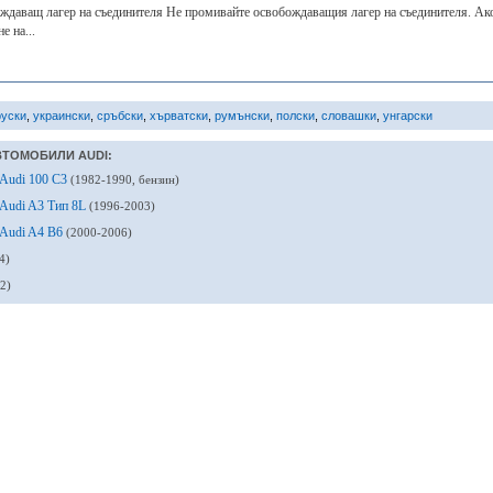
ждаващ лагер на съединителя Не промивайте освобождаващия лагер на съединителя. Ако
 на...
руски
,
украински
,
сръбски
,
хърватски
,
румънски
,
полски
,
словашки
,
унгарски
ВТОМОБИЛИ AUDI:
 Audi 100 C3
(1982-1990, бензин)
 Audi A3 Тип 8L
(1996-2003)
 Audi A4 B6
(2000-2006)
4)
2)