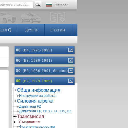
Български
Q
AUDI
ДРУГИ
СТАТИИ
80
(B4, 1991-1996)
80
(B3, 1986-1991)
80
(B3, 1986-1991, бензин)
80
(B2, 1979-1986)
Обща информация
Инструкции за работа
Силовия агрегат
Двигатели FZ
Двигатели EP, YP, YZ, DT, DS, DZ
Трансмисия
Съединител
4-степенна скоростна