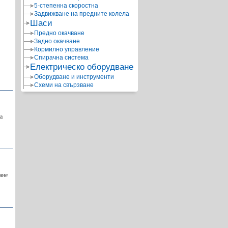
5-степенна скоростна
Задвижване на предните колела
Шаси
Предно окачване
Задно окачване
Кормилно управление
Спирачна система
Електрическо оборудване
Оборудване и инструменти
Схеми на свързване
а
ане