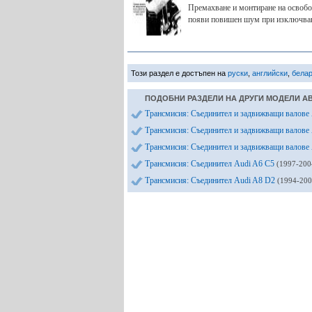
Премахване и монтиране на освобо
появи повишен шум при изключване
Този раздел е достъпен на
руски
,
английски
,
бела
ПОДОБНИ РАЗДЕЛИ НА ДРУГИ МОДЕЛИ А
Трансмисия: Съединител и задвижващи валове
Трансмисия: Съединител и задвижващи валове
Трансмисия: Съединител и задвижващи валове
Трансмисия: Съединител Audi A6 C5
(1997-200
Трансмисия: Съединител Audi A8 D2
(1994-200