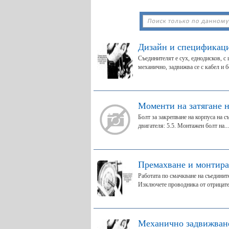
Дизайн и спецификаци
Съединителят е сух, еднодисков, с
механично, задвижва се с кабел и бе
Моменти на затягане н
Болт за закрепване на корпуса на 
двигателя: 5.5. Монтажен болт на...
Премахване и монтира
Работата по смачкване на съединит
Изключете проводника от отрицате
Механично задвижване