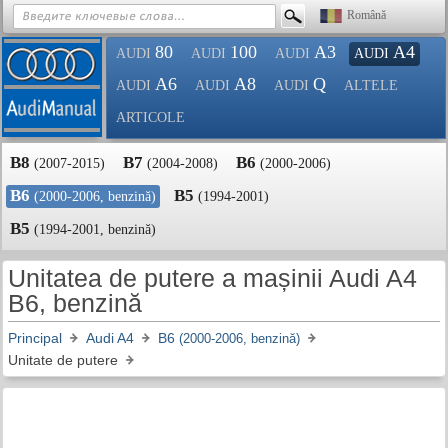
Română
80
100
A3
A4
AUDI
AUDI
AUDI
AUDI
A6
A8
Q
AUDI
AUDI
AUDI
ALTELE
ARTICOLE
B8
B7
B6
(2007-2015)
(2004-2008)
(2000-2006)
B6
B5
(2000-2006, benzină)
(1994-2001)
B5
(1994-2001, benzină)
Unitatea de putere a mașinii Audi A4
B6, benzină
Principal
Audi A4
B6
(2000-2006, benzină)
Unitate de putere