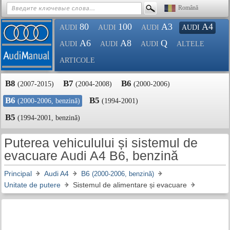
Română
80
100
A3
A4
AUDI
AUDI
AUDI
AUDI
A6
A8
Q
AUDI
AUDI
AUDI
ALTELE
ARTICOLE
B8
B7
B6
(2007-2015)
(2004-2008)
(2000-2006)
B6
B5
(2000-2006, benzină)
(1994-2001)
B5
(1994-2001, benzină)
Puterea vehiculului și sistemul de
evacuare Audi A4 B6, benzină
Principal
Audi A4
B6
(2000-2006, benzină)
Unitate de putere
Sistemul de alimentare și evacuare