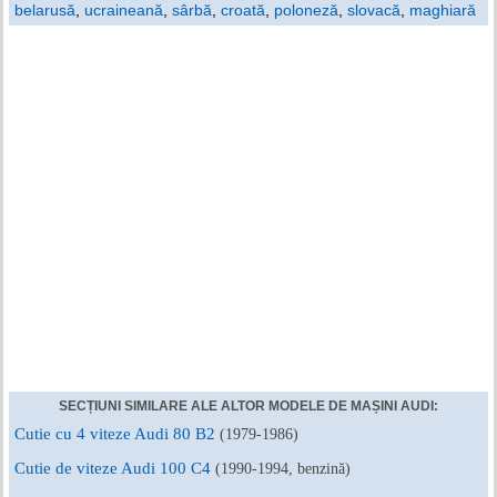
belarusă
,
ucraineană
,
sârbă
,
croată
,
poloneză
,
slovacă
,
maghiară
SECȚIUNI SIMILARE ALE ALTOR MODELE DE MAȘINI AUDI:
Cutie cu 4 viteze Audi 80 B2
(1979-1986)
Cutie de viteze Audi 100 C4
(1990-1994, benzină)