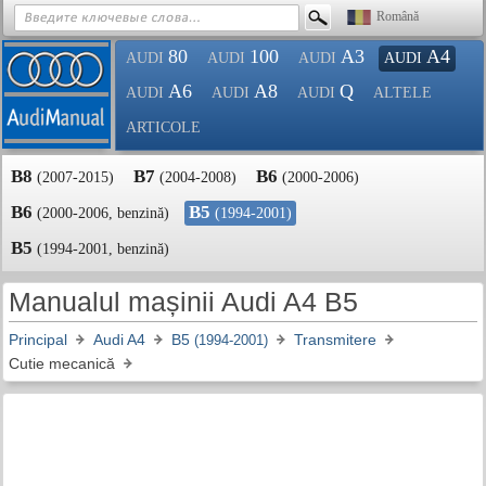
Română
80
100
A3
A4
AUDI
AUDI
AUDI
AUDI
A6
A8
Q
AUDI
AUDI
AUDI
ALTELE
ARTICOLE
B8
B7
B6
(2007-2015)
(2004-2008)
(2000-2006)
B6
B5
(2000-2006, benzină)
(1994-2001)
B5
(1994-2001, benzină)
Manualul mașinii Audi A4 B5
Principal
Audi A4
B5
Transmitere
(1994-2001)
Cutie mecanică