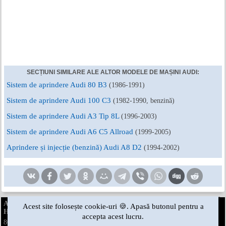
SECȚIUNI SIMILARE ALE ALTOR MODELE DE MAȘINI AUDI:
Sistem de aprindere Audi 80 B3
(1986-1991)
Sistem de aprindere Audi 100 C3
(1982-1990, benzină)
Sistem de aprindere Audi A3 Tip 8L
(1996-2003)
Sistem de aprindere Audi A6 C5 Allroad
(1999-2005)
Aprindere și injecție (benzină) Audi A8 D2
(1994-2002)
AudiManual.ru © 2017-2026
·
Versiunea completa
·
Feedback-ul
·
Acest site folosește cookie-uri 🍪. Apasă butonul pentru a
Harta site-ului
·
Cautare site
·
Știri și articole
accepta acest lucru.
80 B2
80 B3
80 B3
80 B4
·
benzină