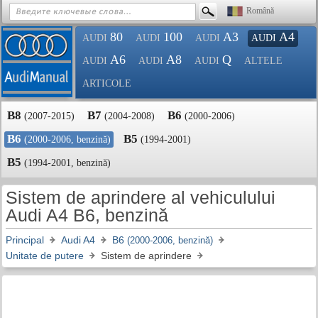
Română
80
100
A3
A4
AUDI
AUDI
AUDI
AUDI
A6
A8
Q
AUDI
AUDI
AUDI
ALTELE
ARTICOLE
B8
B7
B6
(2007-2015)
(2004-2008)
(2000-2006)
B6
B5
(2000-2006, benzină)
(1994-2001)
B5
(1994-2001, benzină)
Sistem de aprindere al vehiculului
Audi A4 B6, benzină
Principal
Audi A4
B6
(2000-2006, benzină)
Unitate de putere
Sistem de aprindere