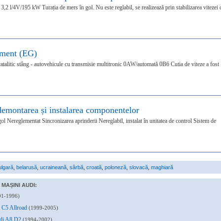
3,2 l/4V/195 kW Turația de mers în gol. Nu este reglabil, se realizează prin stabilizarea vitezei 
ament (EG)
atalitic stâng - autovehicule cu transmisie multitronic 0AW/automată 0B6 Cutia de viteze a fost
emontarea și instalarea componentelor
gol Nereglementat Sincronizarea aprinderii Nereglabil, instalat în unitatea de control Sistem de
ulgară
,
belarusă
,
ucraineană
,
sârbă
,
croată
,
poloneză
,
slovacă
,
maghiară
MAȘINI AUDI:
91-1996)
6 C5 Allroad
(1999-2005)
Audi A8 D2
(1994-2002)