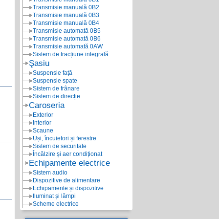
Transmisie manuală 0B2
Transmisie manuală 0B3
Transmisie manuală 0B4
Transmisie automată 0B5
Transmisie automată 0B6
Transmisie automată 0AW
Sistem de tracțiune integrală
Şasiu
Suspensie față
Suspensie spate
Sistem de frânare
Sistem de direcție
Caroseria
Exterior
Interior
Scaune
Uși, încuietori și ferestre
Sistem de securitate
Încălzire și aer condiționat
Echipamente electrice
Sistem audio
Dispozitive de alimentare
Echipamente și dispozitive
Iluminat și lămpi
Scheme electrice