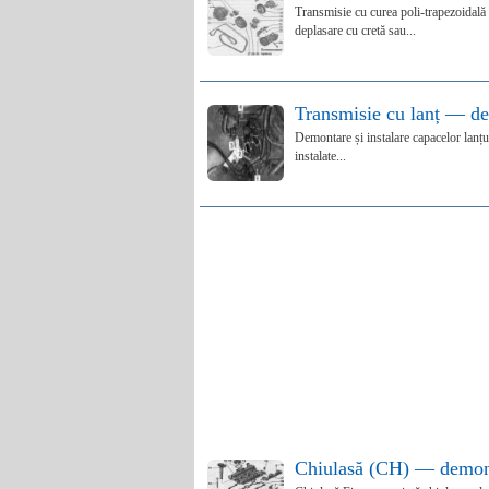
Transmisie cu curea poli-trapezoidală 1
deplasare cu cretă sau...
Transmisie cu lanț — de
Demontare și instalare capacelor lanțulu
instalate...
Chiulasă (CH) — demont