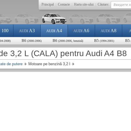
Principal
|
Contacte
|
Harta site-ului
|
Căutare:
100
A3
A4
A6
A8
I
AUDI
AUDI
AUDI
AUDI
B6
B6
B5
B5
004-2008)
(2000-2006)
(2000-2006, benzină)
(1994-2001)
de 3,2 L (CALA) pentru Audi A4 B8
tate de putere
Motoare pe benzină 3,2 l