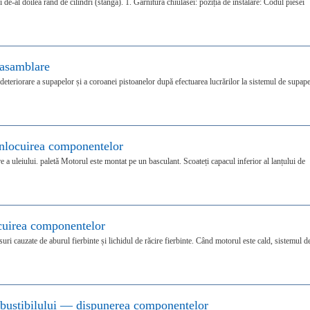
 de-al doilea rând de cilindri (stânga). 1. Garnitura chiulasei: poziția de instalare: Codul piesei
asamblare
teriorare a supapelor și a coroanei pistoanelor după efectuarea lucrărilor la sistemul de supape
înlocuirea componentelor
e a uleiului. paletă Motorul este montat pe un basculant. Scoateți capacul inferior al lanțului de
cuirea componentelor
suri cauzate de aburul fierbinte și lichidul de răcire fierbinte. Când motorul este cald, sistemul d
mbustibilului — dispunerea componentelor