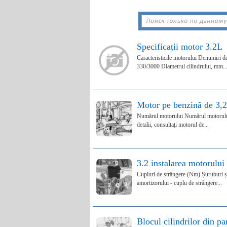
Specificații motor 3.2L
Caracteristicile motorului Denumiri 
330/3000 Diametrul cilindrului, mm..
Motor pe benzină de 3,2
Numărul motorului Numărul motorului 
detalii, consultați motorul de...
3.2 instalarea motorului
Cupluri de strângere (Nm) Șuruburi
amortizorului - cuplu de strângere...
Blocul cilindrilor din pa