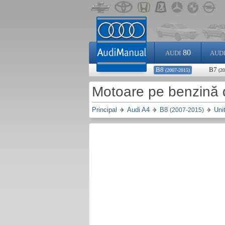
80
AUDI
AUD
B8
B7
(2007-2015)
(2
Motoare pe benzină 
Principal
Audi A4
B8
Uni
(2007-2015)