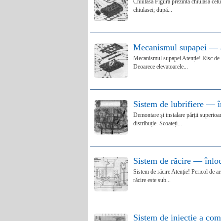
Chiulasă Figura prezintă chiulasa celui
chiulasei; după...
Mecanismul supapei — 
Mecanismul supapei Atenție! Risc de de
Deoarece elevatoarele...
Sistem de lubrifiere — 
Demontare și instalare părții superioar
distribuție. Scoateți...
Sistem de răcire — înlo
Sistem de răcire Atenție! Pericol de ar
răcire este sub...
Sistem de injecție a co