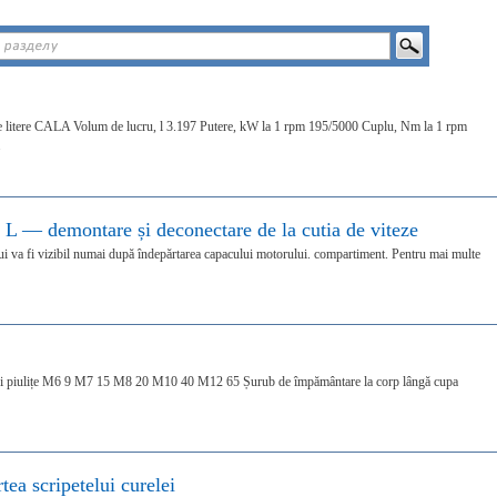
de litere CALA Volum de lucru, l 3.197 Putere, kW la 1 rpm 195/5000 Cuplu, Nm la 1 rpm
.
 L — demontare și deconectare de la cutia de viteze
va fi vizibil numai după îndepărtarea capacului motorului. compartiment. Pentru mai multe
 și piulițe M6 9 M7 15 M8 20 M10 40 M12 65 Șurub de împământare la corp lângă cupa
rtea scripetelui curelei