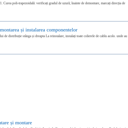
. Curea poli-trapezoidală: verificați gradul de uzură; înainte de demontare, marcați direcția de
montarea și instalarea componentelor
i de distribuție stânga și dreapta La reinstalare, instalați toate colierele de cablu acolo. unde au
are și montare