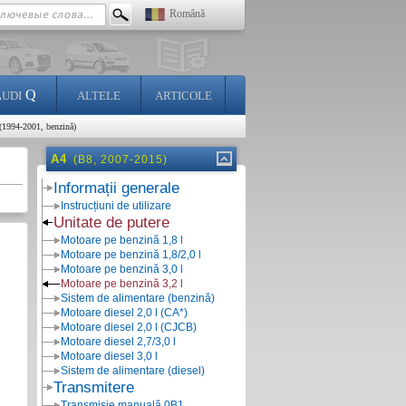
Română
Q
AUDI
ALTELE
ARTICOLE
(1994-2001, benzină)
A4
(B8, 2007-2015)
Informații generale
Instrucțiuni de utilizare
Unitate de putere
Motoare pe benzină 1,8 l
Motoare pe benzină 1,8/2,0 l
Motoare pe benzină 3,0 l
Motoare pe benzină 3,2 l
Sistem de alimentare (benzină)
Motoare diesel 2,0 l (CA*)
Motoare diesel 2,0 l (CJCB)
Motoare diesel 2,7/3,0 l
Motoare diesel 3,0 l
Sistem de alimentare (diesel)
Transmitere
Transmisie manuală 0B1