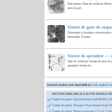
Date tehnice Date de verificare Motor 
mers în gol...
Sistem de gaze de eșap
Demontare și instalare convertorului c
demontată. Scoateți...
Sistem de aprindere — d
Date de verificare Turația de mers în 
aprindere Sistem de...
Această secțiune este disponibilă pe
rusă
,
engleză
,
b
SECȚIUNI SIMILARE ALE ALTOR MODELE DE 
Unitate de putere: Injectie benzina Audi 80 B4
(19
Unitate de putere: Motoare V6 pe benzina Audi A
Unitate de putere: Motor pe benzina 3,7 si 4,2 l 