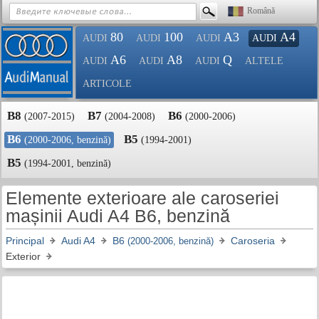
Română
80
100
A3
A4
AUDI
AUDI
AUDI
AUDI
A6
A8
Q
AUDI
AUDI
AUDI
ALTELE
ARTICOLE
B8
B7
B6
(2007-2015)
(2004-2008)
(2000-2006)
B6
B5
(2000-2006, benzină)
(1994-2001)
B5
(1994-2001, benzină)
Elemente exterioare ale caroseriei
mașinii Audi A4 B6, benzină
Principal
Audi A4
B6
Caroseria
(2000-2006, benzină)
Exterior