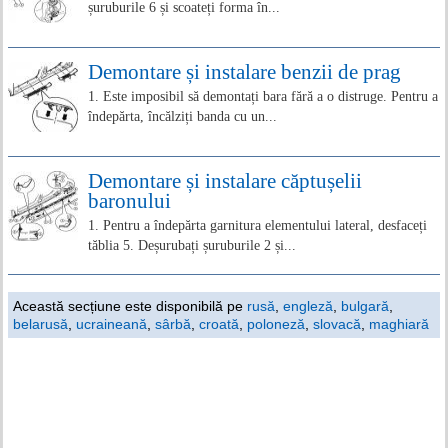
șuruburile 6 și scoateți forma în...
Demontare și instalare benzii de prag
1. Este imposibil să demontați bara fără a o distruge. Pentru a
îndepărta, încălziți banda cu un...
Demontare și instalare căptușelii
baronului
1. Pentru a îndepărta garnitura elementului lateral, desfaceți
tăblia 5. Deșurubați șuruburile 2 și...
Această secțiune este disponibilă pe
rusă
,
engleză
,
bulgară
,
belarusă
,
ucraineană
,
sârbă
,
croată
,
poloneză
,
slovacă
,
maghiară