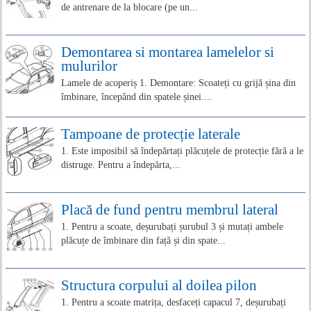
de antrenare de la blocare (pe un...
Demontarea si montarea lamelelor si
mulurilor
Lamele de acoperiș 1. Demontare: Scoateți cu grijă șina din
îmbinare, începând din spatele șinei....
Tampoane de protecție laterale
1. Este imposibil să îndepărtați plăcuțele de protecție fără a le
distruge. Pentru a îndepărta,...
Placă de fund pentru membrul lateral
1. Pentru a scoate, deșurubați șurubul 3 și mutați ambele
plăcuțe de îmbinare din față și din spate...
Structura corpului al doilea pilon
1. Pentru a scoate matrița, desfaceți capacul 7, deșurubați