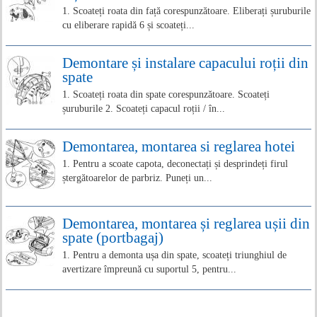
1. Scoateți roata din față corespunzătoare. Eliberați șuruburile
cu eliberare rapidă 6 și scoateți...
Demontare și instalare capacului roții din
spate
1. Scoateți roata din spate corespunzătoare. Scoateți
șuruburile 2. Scoateți capacul roții / în...
Demontarea, montarea si reglarea hotei
1. Pentru a scoate capota, deconectați și desprindeți firul
ștergătoarelor de parbriz. Puneți un...
Demontarea, montarea și reglarea ușii din
spate (portbagaj)
1. Pentru a demonta ușa din spate, scoateți triunghiul de
avertizare împreună cu suportul 5, pentru...