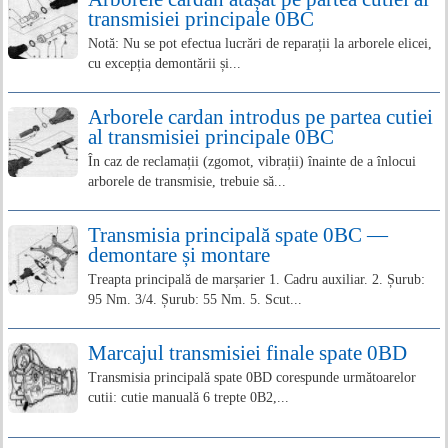
transmisiei principale 0BC
Notă: Nu se pot efectua lucrări de reparații la arborele elicei,
cu excepția demontării și...
Arborele cardan introdus pe partea cutiei
al transmisiei principale 0BC
În caz de reclamații (zgomot, vibrații) înainte de a înlocui
arborele de transmisie, trebuie să...
Transmisia principală spate 0BC —
demontare și montare
Treapta principală de marșarier 1. Cadru auxiliar. 2. Șurub:
95 Nm. 3/4. Șurub: 55 Nm. 5. Scut...
Marcajul transmisiei finale spate 0BD
Transmisia principală spate 0BD corespunde următoarelor
cutii: cutie manuală 6 trepte 0B2,...