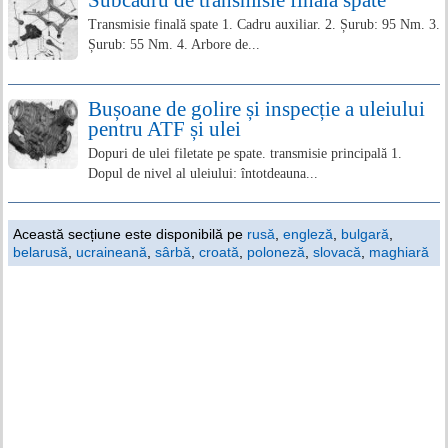
Subcadru de transmisie finală spate
Transmisie finală spate 1. Cadru auxiliar. 2. Șurub: 95 Nm. 3.
Șurub: 55 Nm. 4. Arbore de...
Bușoane de golire și inspecție a uleiului
pentru ATF și ulei
Dopuri de ulei filetate pe spate. transmisie principală 1.
Dopul de nivel al uleiului: întotdeauna...
Această secțiune este disponibilă pe
rusă
,
engleză
,
bulgară
,
belarusă
,
ucraineană
,
sârbă
,
croată
,
poloneză
,
slovacă
,
maghiară