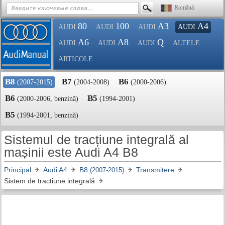
Română
80
100
A3
A4
AUDI
AUDI
AUDI
AUDI
A6
A8
Q
AUDI
AUDI
AUDI
ALTELE
ARTICOLE
B8
B7
B6
(2007-2015)
(2004-2008)
(2000-2006)
B6
B5
(2000-2006, benzină)
(1994-2001)
B5
(1994-2001, benzină)
Sistemul de tracțiune integrală al
mașinii este Audi A4 B8
Principal
Audi A4
B8
Transmitere
(2007-2015)
Sistem de tracțiune integrală