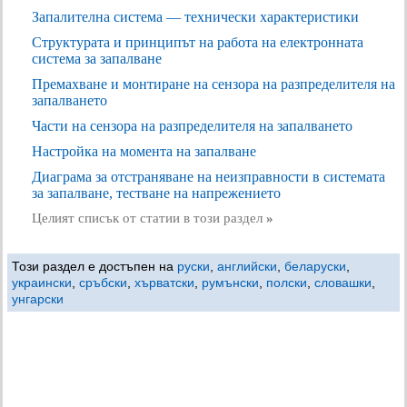
Запалителна система — технически характеристики
Структурата и принципът на работа на електронната
система за запалване
Премахване и монтиране на сензора на разпределителя на
запалването
Части на сензора на разпределителя на запалването
Настройка на момента на запалване
Диаграма за отстраняване на неизправности в системата
за запалване, тестване на напрежението
Целият списък от статии в този раздел
»
Този раздел е достъпен на
руски
,
английски
,
беларуски
,
украински
,
сръбски
,
хърватски
,
румънски
,
полски
,
словашки
,
унгарски