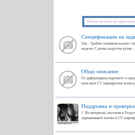
Спецификации на зад
Тип - Тръбни стоманени валове с
модели: С ръчна скоростна кутия - 
Общо описание
От диференциала въртенето се пре
вала имат CV шарнири във всеки кр
Поддръжка и проверка
1. На интервали, посочени в Разде
задвижващите валове и CV шарнири