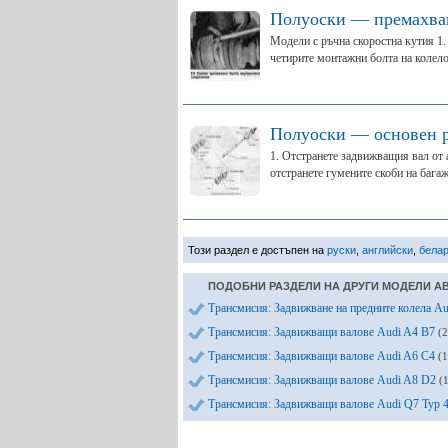
Полуоски — премахва
Модели с ръчна скоростна кутия 1.
четирите монтажни болта на колелот
Полуоски — основен 
1. Отстранете задвижващия вал от 
отстранете гумените скоби на багаж
Този раздел е достъпен на
руски
,
английски
,
бела
ПОДОБНИ РАЗДЕЛИ НА ДРУГИ МОДЕЛИ А
Трансмисия: Задвижване на предните колела A
Трансмисия: Задвижващи валове Audi A4 B7
(
Трансмисия: Задвижващи валове Audi A6 C4
(
Трансмисия: Задвижващи валове Audi A8 D2
(
Трансмисия: Задвижващи валове Audi Q7 Typ 