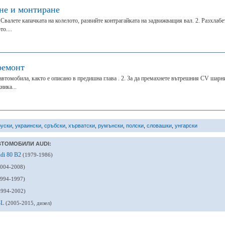
не и монтиране
 Свалете капачката на колелото, развийте контрагайката на задвижващия вал. 2. Разхлабе
о....
ремонт
автомобила, както е описано в предишна глава . 2. За да премахнете вътрешния CV шарн
ника...
руски
,
украински
,
сръбски
,
хърватски
,
румънски
,
полски
,
словашки
,
унгарски
ВТОМОБИЛИ AUDI:
udi 80 B2
(1979-1986)
2004-2008)
1994-1997)
1994-2002)
4L
(2005-2015, дизел)