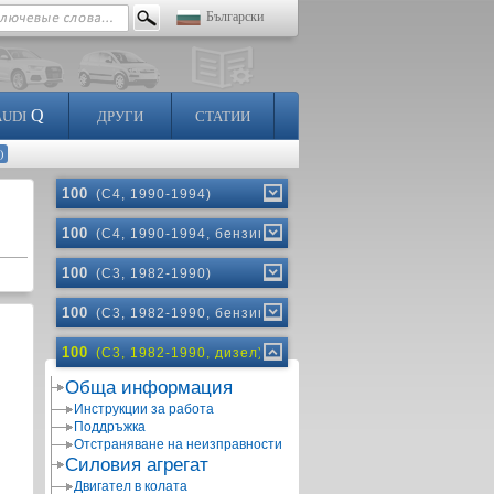
Български
Q
AUDI
ДРУГИ
СТАТИИ
)
100
(C4, 1990-1994)
100
(C4, 1990-1994, бензин)
100
(C3, 1982-1990)
100
(C3, 1982-1990, бензин)
100
(C3, 1982-1990, дизел)
Обща информация
Инструкции за работа
Поддръжка
Отстраняване на неизправности
Силовия агрегат
Двигател в колата