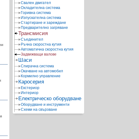
Свален двигател
Охладителна система
Горивна система
Изпускателна система
Стартиране и зареждане
Предварително загряване
Трансмисия
Съединител
Ръчна скоростна кутия
ви
Автоматична скоростна кутия
Задвижващи валове
Шаси
Спирачна система
Окачване на автомобил
Кормилно управление
и
Каросерия
Екстериор
Интериор
Електрическо оборудване
Оборудване и инструменти
Схеми на свързване
на