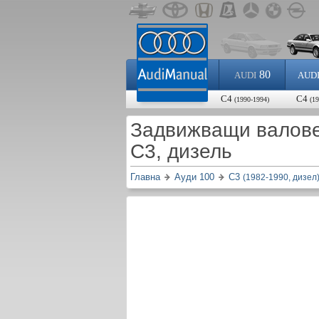
80
AUDI
AUD
C4
C4
(1990-1994)
(1
Задвижващи валове 
C3, дизель
Главна
Ауди 100
C3
(1982-1990, дизел