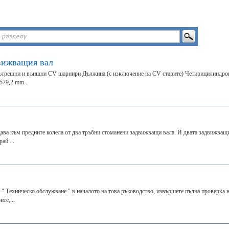
вижващия вал
 вътрешни и външни CV шарнири Дължина (с изключение на CV ставите) Четирицилиндро
579,2 mm...
дава към предните колела от два тръбни стоманени задвижващи вала. И двата задвижващ
ай....
л " Техническо обслужване " в началото на това ръководство, извършете пълна проверка 
те,...