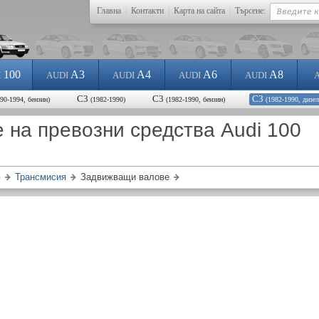
Главна
|
Контакти
|
Карта на сайта
|
Търсене:
100
A3
A4
A6
A8
I
AUDI
AUDI
AUDI
AUDI
C3
C3
C3
990-1994, бензин)
(1982-1990)
(1982-1990, бензин)
(1982-1990, дизел
на превозни средства Audi 100
Трансмисия
Задвижващи валове
)