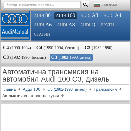
Български
80
100
A3
A4
AUDI
AUDI
AUDI
AUDI
A6
A8
Q
AUDI
AUDI
AUDI
ДРУГИ
СТАТИИ
C4
C4
C3
(1990-1994)
(1990-1994, бензин)
(1982-1990)
C3
C3
(1982-1990, бензин)
(1982-1990, дизел)
Автоматична трансмисия на
автомобил Audi 100 C3, дизель
Главна
Ауди 100
C3
Трансмисия
(1982-1990, дизел)
Автоматична скоростна кутия