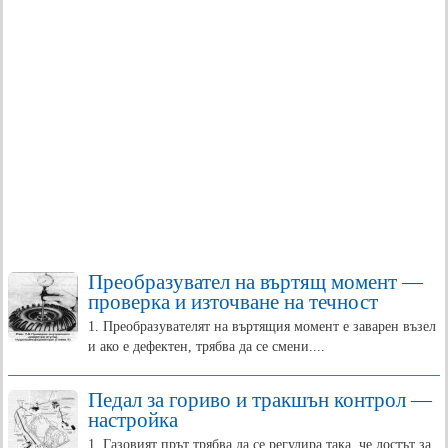
Преобразувател на въртящ момент —
проверка и източване на течност
1. Преобразувателят на въртящия момент е заварен възел
и ако е дефектен, трябва да се смени....
Педал за гориво и тракшън контрол —
настройка
1. Газовият прът трябва да се регулира така, че лостът за