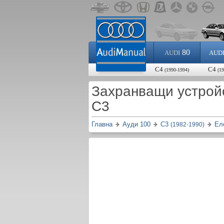
80
AUDI
AUD
C4
C4
(1990-1994)
(1
Захранващи устройс
C3
Главна
Ауди 100
C3
Ел
(1982-1990)