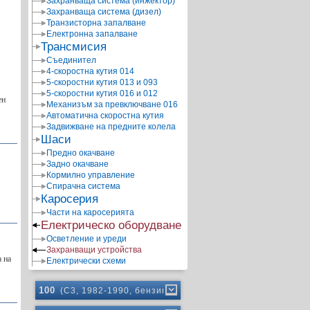
Захранваща система (инжектор)
Захранваща система (дизел)
Транзисторна запалване
Електронна запалване
Трансмисия
Съединител
4-скоростна кутия 014
5-скоростни кутия 013 и 093
5-скоростни кутия 016 и 012
ен
Механизъм за превключване 016
Автоматична скоростна кутия
Задвижване на предните колела
Шаси
Предно окачване
Задно окачване
Кормилно управление
Спирачна система
Каросерия
Части на каросерията
Електрическо оборудване
Осветление и уреди
Захранващи устройства
а на
Електрически схеми
100
(C3, 1982-1990, бензин)