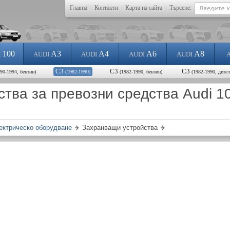
Главна
|
Контакти
|
Карта на сайта
|
Търсене:
100
A3
A4
A6
A8
I
AUDI
AUDI
AUDI
AUDI
C3
C3
C3
990-1994, бензин)
(1982-1990)
(1982-1990, бензин)
(1982-1990, дизел
тва за превозни средства Audi 1
ектрическо оборудване
Захранващи устройства