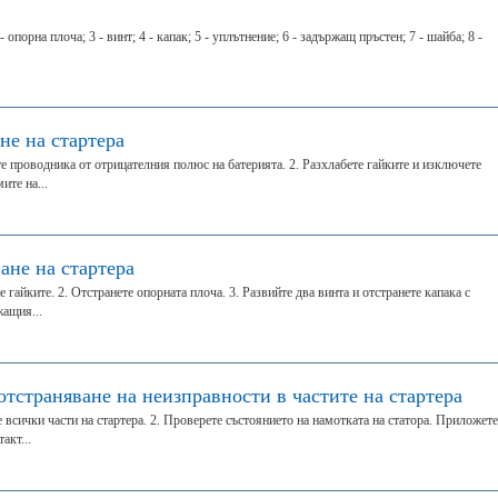
 опорна плоча; 3 - винт; 4 - капак; 5 - уплътнение; 6 - задържащ пръстен; 7 - шайба; 8 -
не на стартера
е проводника от отрицателния полюс на батерията. 2. Разхлабете гайките и изключете
ите на...
ане на стартера
е гайките. 2. Отстранете опорната плоча. 3. Развийте два винта и отстранете капака с
жащия...
отстраняване на неизправности в частите на стартера
 всички части на стартера. 2. Проверете състоянието на намотката на статора. Приложете
акт...