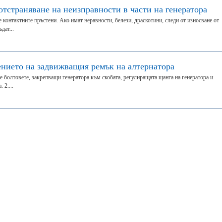
отстраняване на неизправности в части на генератора
 контактните пръстени. Ако имат неравности, белези, драскотини, следи от износване от
дат...
ението на задвижващия ремък на алтернатора
те болтовете, закрепващи генератора към скобата, регулиращата щанга на генератора и
 2....