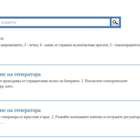
во
а напрежението; 3 - четки; 4 - капак от страната на контактния пръстен; 5 - токоизправител
не на генератора
е проводника от отрицателния полюс на батерията. 2. Изключете електрическите
а, като...
не на генератора
 генератора от мръсотия и прах. 2. Развийте монтажните винтове и отстранете регулатор
..