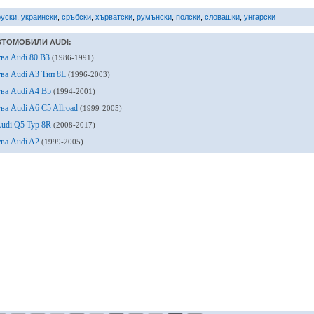
руски
,
украински
,
сръбски
,
хърватски
,
румънски
,
полски
,
словашки
,
унгарски
ВТОМОБИЛИ AUDI:
тва Audi 80 B3
(1986-1991)
тва Audi A3 Тип 8L
(1996-2003)
тва Audi A4 B5
(1994-2001)
ва Audi A6 C5 Allroad
(1999-2005)
Audi Q5 Typ 8R
(2008-2017)
тва Audi A2
(1999-2005)