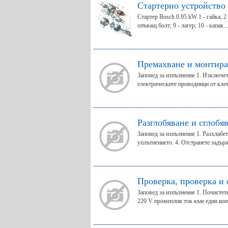
Стартерно устройство
Стартер Bosch 0.95 kW 1 - гайка; 2 -
опъващ болт; 9 - лагер; 10 - капак...
Премахване и монтира
Заповед за изпълнение 1. Изключет
електрическите проводници от клем
Разглобяване и сглобяв
Заповед за изпълнение 1. Разхлабет
уплътнението. 4. Отстранете задър
Проверка, проверка и 
Заповед за изпълнение 1. Почистете
220 V променлив ток към един конт