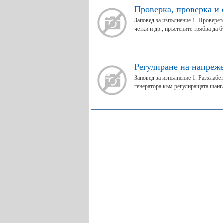
Проверка, проверка и 
Заповед за изпълнение 1. Проверете
четки и др., пръстените трябва да бъ
Регулиране на напреж
Заповед за изпълнение 1. Разхлабе
генератора към регулиращата щанга.