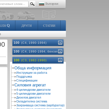
Български
Q
AUDI
ДРУГИ
СТАТИИ
)
00
100
(C4, 1990-1994)
100
(C4, 1990-1994, бензин)
100
(C3, 1982-1990)
Обща информация
Инструкции за работа
Поддръжка
Спецификации
Силовия агрегат
4-цилиндрови двигатели
5-цилиндрови двигатели
Дизелов двигател
Охладителна система
Захранваща система (карбуратор)