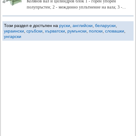
Колянов вал и цилиндров блок 1 - горен упорен
полупръстен; 2 - междинно уплътнение на вала; 3 -...
Този раздел е достъпен на
руски
,
английски
,
беларуски
,
украински
,
сръбски
,
хърватски
,
румънски
,
полски
,
словашки
,
унгарски