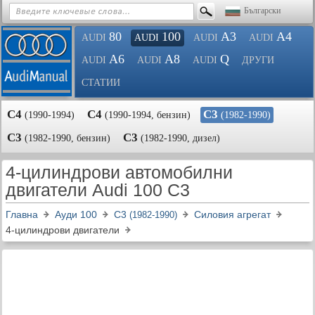
Български
80
100
A3
A4
AUDI
AUDI
AUDI
AUDI
A6
A8
Q
AUDI
AUDI
AUDI
ДРУГИ
СТАТИИ
C4
C4
C3
(1990-1994)
(1990-1994, бензин)
(1982-1990)
C3
C3
(1982-1990, бензин)
(1982-1990, дизел)
4-цилиндрови автомобилни
двигатели Audi 100 C3
Главна
Ауди 100
C3
Силовия агрегат
(1982-1990)
4-цилиндрови двигатели