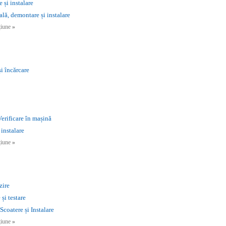
și instalare
lă, demontare și instalare
cțiune
»
și încărcare
erificare în mașină
instalare
cțiune
»
zire
și testare
Scoatere și Instalare
cțiune
»