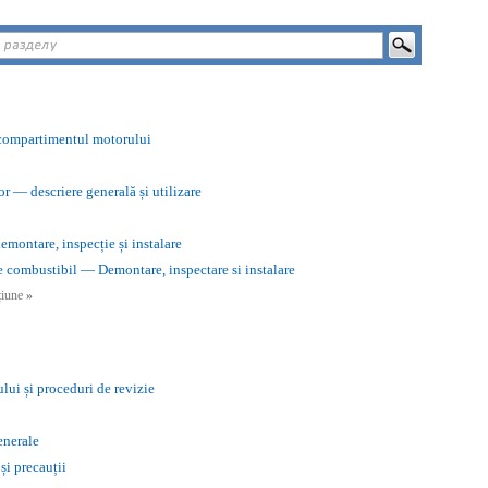
n compartimentul motorului
r — descriere generală și utilizare
montare, inspecție și instalare
 combustibil — Demontare, inspectare si instalare
cțiune
»
lui și proceduri de revizie
enerale
i precauții