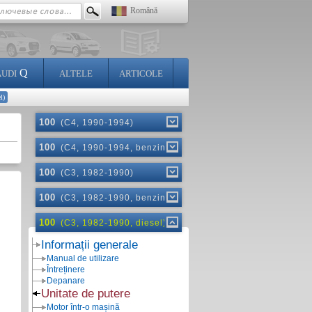
Română
Q
AUDI
ALTELE
ARTICOLE
l)
100
(C4, 1990-1994)
100
(C4, 1990-1994, benzină)
100
(C3, 1982-1990)
100
(C3, 1982-1990, benzină)
100
(C3, 1982-1990, diesel)
Informații generale
Manual de utilizare
Întreținere
Depanare
Unitate de putere
Motor într-o mașină