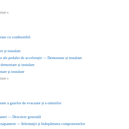
cțiune
»
ntare cu combustibil
e și instalare
e ale pedalei de accelerație — Demontare și instalare
demontare și instalare
are și instalare
cțiune
»
atare a gazelor de evacuare și a emisiilor
carter — Descriere generală
e eșapament — Informații și îndepărtarea componentelor