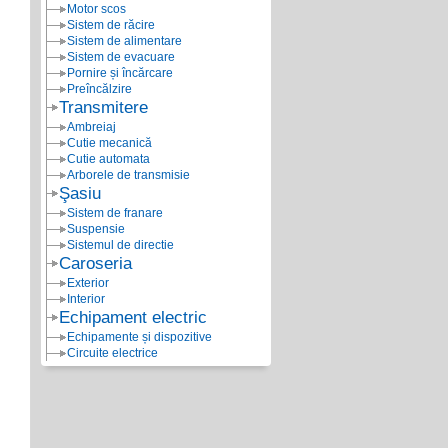
Motor scos
Sistem de răcire
Sistem de alimentare
Sistem de evacuare
Pornire și încărcare
Preîncălzire
Transmitere
Ambreiaj
Cutie mecanică
Cutie automata
Arborele de transmisie
Şasiu
Sistem de franare
Suspensie
Sistemul de directie
Caroseria
Exterior
Interior
Echipament electric
Echipamente și dispozitive
Circuite electrice