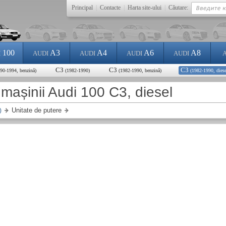
Principal
|
Contacte
|
Harta site-ului
|
Căutare:
100
A3
A4
A6
A8
I
AUDI
AUDI
AUDI
AUDI
C3
C3
C3
90-1994, benzină)
(1982-1990)
(1982-1990, benzină)
(1982-1990, diese
 mașinii Audi 100 C3, diesel
Unitate de putere
)