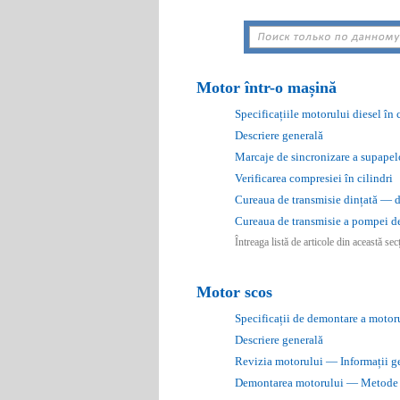
Motor într-o mașină
Specificațiile motorului diesel î
Descriere generală
Marcaje de sincronizare a supapelo
Verificarea compresiei în cilindri
Cureaua de transmisie dințată — de
Cureaua de transmisie a pompei de
Întreaga listă de articole din această se
Motor scos
Specificații de demontare a motoru
Descriere generală
Revizia motorului — Informații g
Demontarea motorului — Metode ș