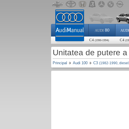
80
AUDI
AUD
C4
C4
(1990-1994)
(19
Unitatea de putere a
Principal
Audi 100
C3
(1982-1990, diesel