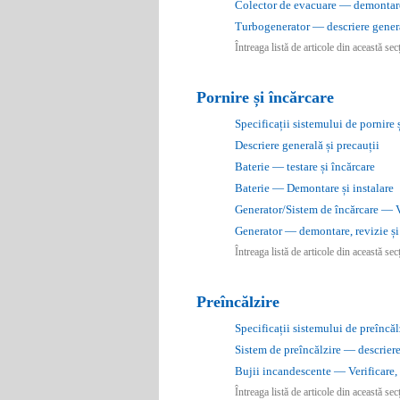
Colector de evacuare — demontare 
Turbogenerator — descriere genera
Întreaga listă de articole din această se
Pornire și încărcare
Specificații sistemului de pornire 
Descriere generală și precauții
Baterie — testare și încărcare
Baterie — Demontare și instalare
Generator/Sistem de încărcare — V
Generator — demontare, revizie și 
Întreaga listă de articole din această se
Preîncălzire
Specificații sistemului de preîncăl
Sistem de preîncălzire — descriere 
Bujii incandescente — Verificare, 
Întreaga listă de articole din această se