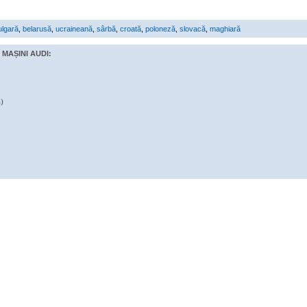
ulgară
,
belarusă
,
ucraineană
,
sârbă
,
croată
,
poloneză
,
slovacă
,
maghiară
MAȘINI AUDI:
)