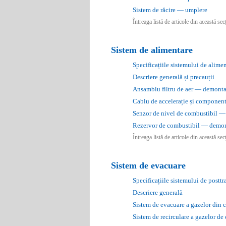
Sistem de răcire — umplere
Întreaga listă de articole din această se
Sistem de alimentare
Specificațiile sistemului de alime
Descriere generală și precauții
Ansamblu filtru de aer — demontar
Cablu de accelerație și component
Senzor de nivel de combustibil — 
Rezervor de combustibil — demont
Întreaga listă de articole din această se
Sistem de evacuare
Specificațiile sistemului de posttr
Descriere generală
Sistem de evacuare a gazelor din 
Sistem de recirculare a gazelor d