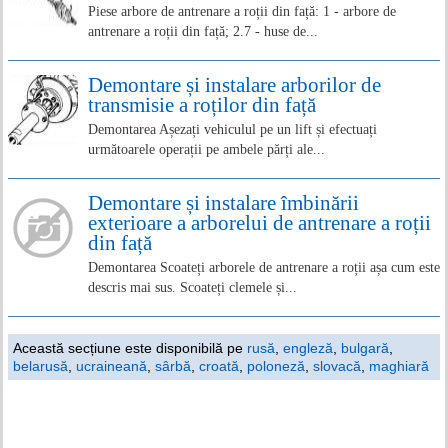
Piese arbore de antrenare a roții din față: 1 - arbore de
antrenare a roții din față; 2.7 - huse de...
Demontare și instalare arborilor de
transmisie a roților din față
Demontarea Așezați vehiculul pe un lift și efectuați
următoarele operații pe ambele părți ale...
Demontare și instalare îmbinării
exterioare a arborelui de antrenare a roții
din față
Demontarea Scoateți arborele de antrenare a roții așa cum este
descris mai sus. Scoateți clemele și...
Această secțiune este disponibilă pe
rusă
,
engleză
,
bulgară
,
belarusă
,
ucraineană
,
sârbă
,
croată
,
poloneză
,
slovacă
,
maghiară