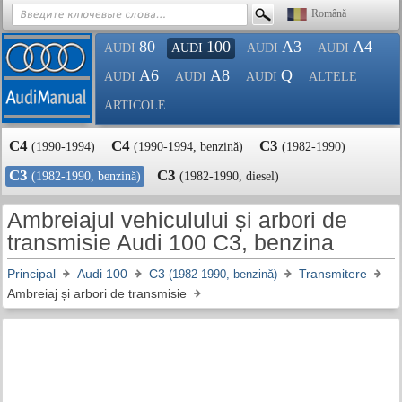
Română
80
100
A3
A4
AUDI
AUDI
AUDI
AUDI
A6
A8
Q
AUDI
AUDI
AUDI
ALTELE
ARTICOLE
C4
C4
C3
(1990-1994)
(1990-1994, benzină)
(1982-1990)
C3
C3
(1982-1990, benzină)
(1982-1990, diesel)
Ambreiajul vehiculului și arbori de
transmisie Audi 100 C3, benzina
Principal
Audi 100
C3
Transmitere
(1982-1990, benzină)
Ambreiaj și arbori de transmisie