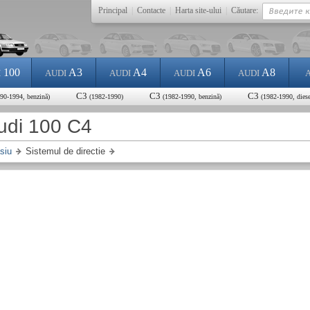
Principal
|
Contacte
|
Harta site-ului
|
Căutare:
100
A3
A4
A6
A8
I
AUDI
AUDI
AUDI
AUDI
C3
C3
C3
90-1994, benzină)
(1982-1990)
(1982-1990, benzină)
(1982-1990, diese
Audi 100 C4
siu
Sistemul de directie