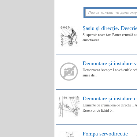
Șasiu și direcție. Descri
Suspensie roata fata Partea centrală a s
amortizarea...
Demontare și instalare v
Demontarea Atenție: La vehiculele echip
sursa de...
Demontare și instalare c
Elemente de cremalieră de direcție 1 A
Rezervor de lichid 5...
Pompa servodirectie — D