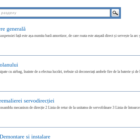
ere generală
uspensiei față este așa-numita bară amortizor, de care roata este atașată direct și servește la arc 
olanului
ate cu airbag, înainte de a efectua lucrări, trebuie să deconectați ambele fire de la baterie și de 
remalierei servodirecției
nsamblu mecanism de direcție 2 Linia de retur de la unitatea de servofrânare 3 Linia de întoarce
emontare si instalare