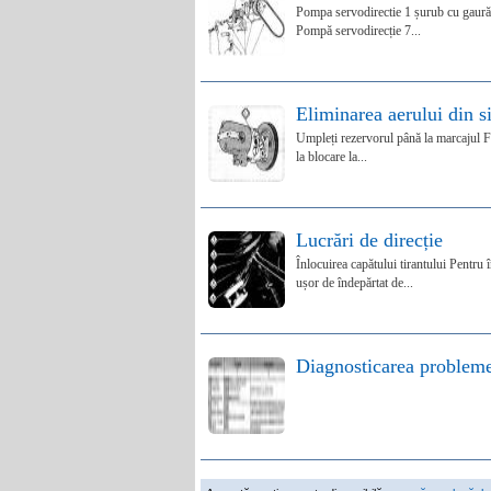
Pompa servodirectie 1 șurub cu gaură 
Pompă servodirecție 7...
Eliminarea aerului din s
Umpleți rezervorul până la marcajul FU
la blocare la...
Lucrări de direcție
Înlocuirea capătului tirantului Pentru
ușor de îndepărtat de...
Diagnosticarea probleme