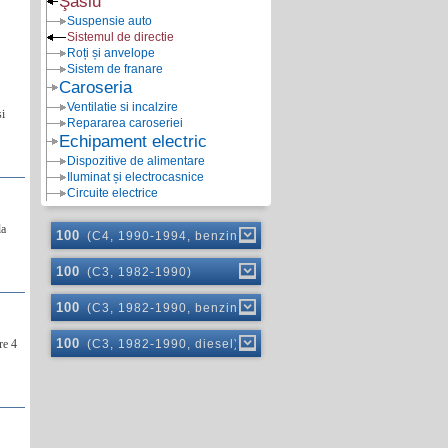
Şasiu
Suspensie auto
Sistemul de directie
Roți și anvelope
Sistem de franare
Caroseria
Ventilatie si incalzire
și
Repararea caroseriei
Echipament electric
Dispozitive de alimentare
Iluminat și electrocasnice
Circuite electrice
la
100
(C4, 1990-1994, benzină)
100
(C3, 1982-1990)
100
(C3, 1982-1990, benzină)
100
re 4
(C3, 1982-1990, diesel)