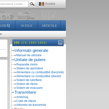
Română
Q
AUDI
ALTELE
ARTICOLE
l)
100
(C4, 1990-1994)
Informații generale
Manual de utilizare
Unitate de putere
Reparatie motor
Sistem de aprindere
Alimentare cu combustibil (benzină)
Alimentare cu combustibil (diesel)
Sistem de lubrifiere
Sistem de răcire
Sistem de evacuare
Transmitere
Ambreiaj
Cutie de viteze
Arborele de transmisie