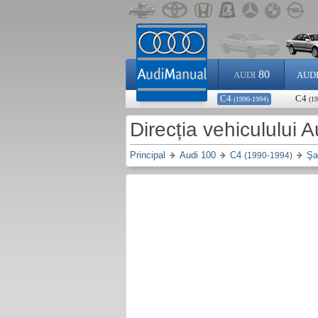
80
AUDI
AUD
C4
C4
(1990-1994)
(19
Direcția vehiculului 
Principal
Audi 100
C4
Şa
(1990-1994)