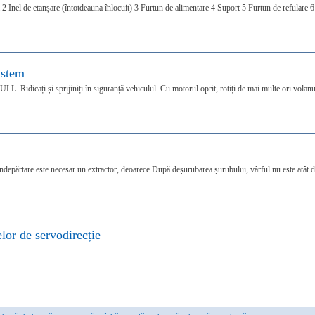
2 Inel de etanșare (întotdeauna înlocuit) 3 Furtun de alimentare 4 Suport 5 Furtun de refulare 6
istem
LL. Ridicați și sprijiniți în siguranță vehiculul. Cu motorul oprit, rotiți de mai multe ori volanu
 îndepărtare este necesar un extractor, deoarece După deșurubarea șurubului, vârful nu este atât 
lor de servodirecție