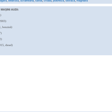
ulgară
,
belarusă
,
ucraineană
,
sârbă
,
croată
,
poloneză
,
slovacă
,
maghiară
MAȘINI AUDI:
)
2003)
, benzină)
7)
2)
15, diesel)