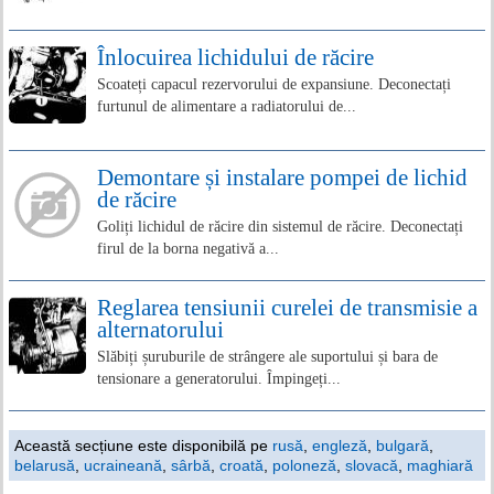
Înlocuirea lichidului de răcire
Scoateți capacul rezervorului de expansiune. Deconectați
furtunul de alimentare a radiatorului de...
Demontare și instalare pompei de lichid
de răcire
Goliți lichidul de răcire din sistemul de răcire. Deconectați
firul de la borna negativă a...
Reglarea tensiunii curelei de transmisie a
alternatorului
Slăbiți șuruburile de strângere ale suportului și bara de
tensionare a generatorului. Împingeți...
Această secțiune este disponibilă pe
rusă
,
engleză
,
bulgară
,
belarusă
,
ucraineană
,
sârbă
,
croată
,
poloneză
,
slovacă
,
maghiară