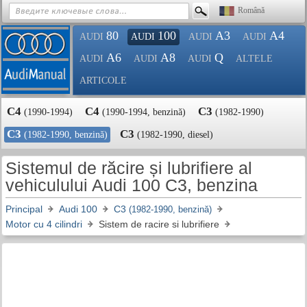
Română
80
100
A3
A4
AUDI
AUDI
AUDI
AUDI
A6
A8
Q
AUDI
AUDI
AUDI
ALTELE
ARTICOLE
C4
C4
C3
(1990-1994)
(1990-1994, benzină)
(1982-1990)
C3
C3
(1982-1990, benzină)
(1982-1990, diesel)
Sistemul de răcire și lubrifiere al
vehiculului Audi 100 C3, benzina
Principal
Audi 100
C3
(1982-1990, benzină)
Motor cu 4 cilindri
Sistem de racire si lubrifiere