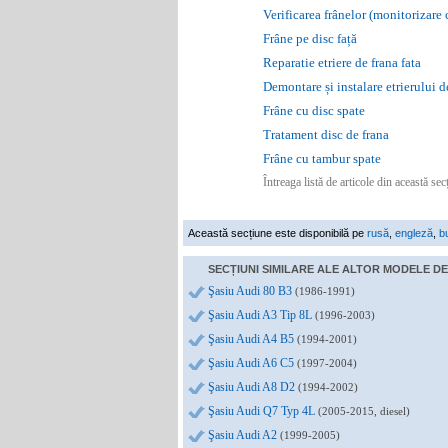
Verificarea frânelor (monitorizare
Frâne pe disc față
Reparatie etriere de frana fata
Demontare și instalare etrierului d
Frâne cu disc spate
Tratament disc de frana
Frâne cu tambur spate
Întreaga listă de articole din această se
Această secțiune este disponibilă pe
rusă
,
engleză
,
b
SECȚIUNI SIMILARE ALE ALTOR MODELE DE 
Şasiu Audi 80 B3
(1986-1991)
Şasiu Audi A3 Tip 8L
(1996-2003)
Şasiu Audi A4 B5
(1994-2001)
Şasiu Audi A6 C5
(1997-2004)
Şasiu Audi A8 D2
(1994-2002)
Şasiu Audi Q7 Typ 4L
(2005-2015, diesel)
Şasiu Audi A2
(1999-2005)