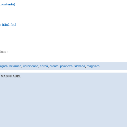
 constantă)
e frână față
cțiune
»
ulgară
,
belarusă
,
ucraineană
,
sârbă
,
croată
,
poloneză
,
slovacă
,
maghiară
MAȘINI AUDI: