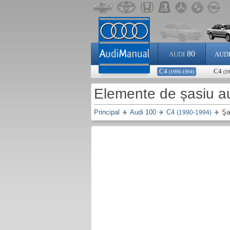
80
AUDI
AUD
C4
C4
(1990-1994)
(19
Elemente de șasiu a
Principal
Audi 100
C4
Şa
(1990-1994)