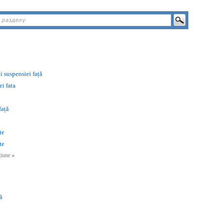
i suspensiei față
ei fata
față
te
te
cțiune
»
ă