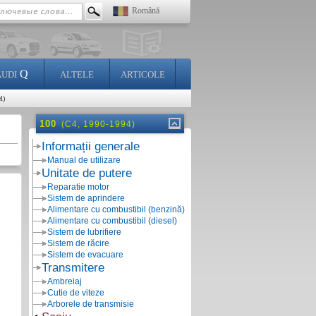
Română
Q
AUDI
ALTELE
ARTICOLE
l)
100
(C4, 1990-1994)
Informații generale
Manual de utilizare
Unitate de putere
Reparatie motor
Sistem de aprindere
Alimentare cu combustibil (benzină)
Alimentare cu combustibil (diesel)
Sistem de lubrifiere
Sistem de răcire
Sistem de evacuare
Transmitere
Ambreiaj
Cutie de viteze
Arborele de transmisie