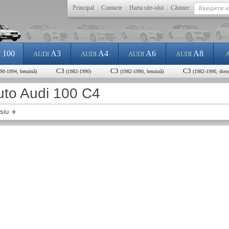
Principal
|
Contacte
|
Harta site-ului
|
Căutare:
100
A3
A4
A6
A8
I
AUDI
AUDI
AUDI
AUDI
C3
C3
C3
90-1994, benzină)
(1982-1990)
(1982-1990, benzină)
(1982-1990, diese
uto Audi 100 C4
siu