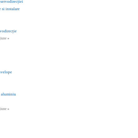
 servodirecției
si instalare
vodirecție
cțiune
»
anvelope
n aluminiu
cțiune
»