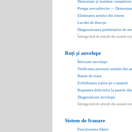
Demontare și instalare cremalierei
Pompa servodirectie — Demontare 
Eliminarea aerului din sistem
Lucrări de direcție
Diagnosticarea problemelor de ser
Întreaga listă de articole din această se
Roți și anvelope
Înlocuire anvelope
Verificarea presiunii aerului din 
Bataie de roata
Echilibrarea roților pe o mașină
Repararea defectelor la jantele di
Diagnosticare anvelope
Întreaga listă de articole din această se
Sistem de franare
Funcționarea frânei