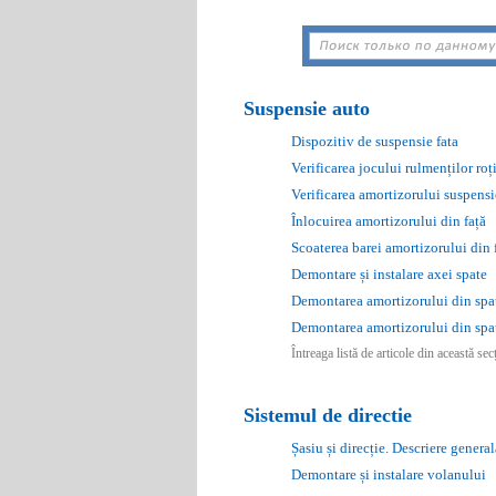
Suspensie auto
Dispozitiv de suspensie fata
Verificarea jocului rulmenților roți
Verificarea amortizorului suspensi
Înlocuirea amortizorului din față
Scoaterea barei amortizorului din 
Demontare și instalare axei spate
Demontarea amortizorului din spa
Demontarea amortizorului din spa
Întreaga listă de articole din această se
Sistemul de directie
Șasiu și direcție. Descriere general
Demontare și instalare volanului