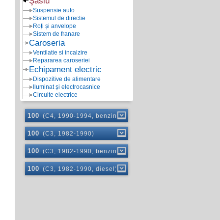
Şasiu
Suspensie auto
Sistemul de directie
Roți și anvelope
Sistem de franare
Caroseria
Ventilatie si incalzire
Repararea caroseriei
Echipament electric
Dispozitive de alimentare
Iluminat și electrocasnice
Circuite electrice
100
(C4, 1990-1994, benzină)
100
(C3, 1982-1990)
100
(C3, 1982-1990, benzină)
100
(C3, 1982-1990, diesel)