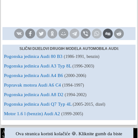
SLIČNI DIJELOVI DRUGIH MODELA AUTOMOBILA AUDI:
Pogonska jedinica Audi 80 B3
(1986-1991, benzin)
Pogonska jedinica Audi A3 Typ 8L
(1996-2003)
Pogonska jedinica Audi A4 B6
(2000-2006)
Popravak motora Audi A6 C4
(1994-1997)
Pogonska jedinica Audi A8 D2
(1994-2002)
Pogonska jedinica Audi Q7 Typ 4L
(2005-2015, dizel)
Motor 1.6 l (benzin) Audi A2
(1999-2005)
AudiManual.ru © 2017-2026
·
Puna verzija
·
Povratne informacije
·
Ova stranica koristi kolačiće 🍪. Kliknite gumb da biste
Mapa stranice
·
Pretraživanje stranice
·
Vijesti i članci