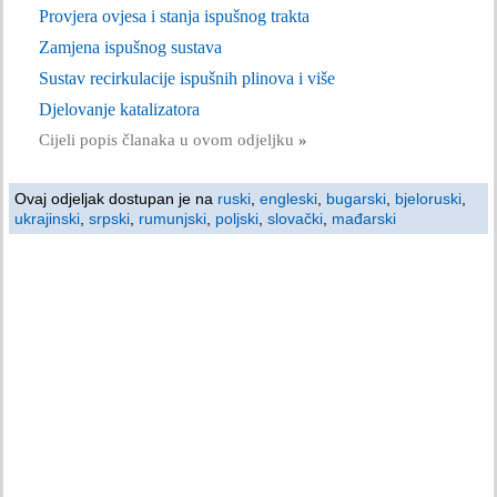
Provjera ovjesa i stanja ispušnog trakta
Zamjena ispušnog sustava
Sustav recirkulacije ispušnih plinova i više
Djelovanje katalizatora
Cijeli popis članaka u ovom odjeljku
»
Ovaj odjeljak dostupan je na
ruski
,
engleski
,
bugarski
,
bjeloruski
,
ukrajinski
,
srpski
,
rumunjski
,
poljski
,
slovački
,
mađarski