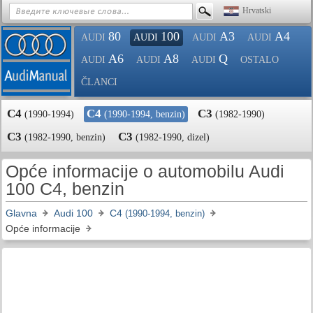
Hrvatski
80
100
A3
A4
AUDI
AUDI
AUDI
AUDI
A6
A8
Q
AUDI
AUDI
AUDI
OSTALO
ČLANCI
C4
C4
C3
(1990-1994)
(1990-1994, benzin)
(1982-1990)
C3
C3
(1982-1990, benzin)
(1982-1990, dizel)
Opće informacije o automobilu Audi
100 C4, benzin
Glavna
Audi 100
C4
(1990-1994, benzin)
Opće informacije