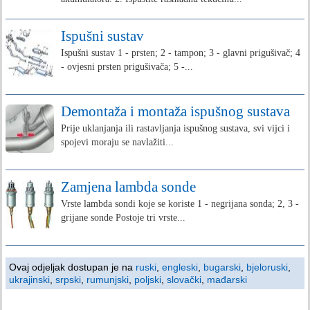
Ispušni sustav
Ispušni sustav 1 - prsten; 2 - tampon; 3 - glavni prigušivač; 4
- ovjesni prsten prigušivača; 5 -...
Demontaža i montaža ispušnog sustava
Prije uklanjanja ili rastavljanja ispušnog sustava, svi vijci i
spojevi moraju se navlažiti...
Zamjena lambda sonde
Vrste lambda sondi koje se koriste 1 - negrijana sonda; 2, 3 -
grijane sonde Postoje tri vrste...
Ovaj odjeljak dostupan je na
ruski
,
engleski
,
bugarski
,
bjeloruski
,
ukrajinski
,
srpski
,
rumunjski
,
poljski
,
slovački
,
mađarski