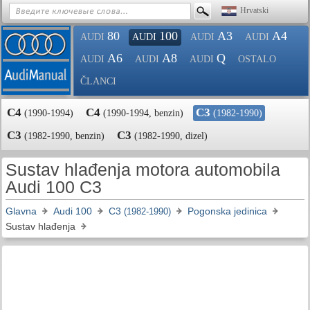
Hrvatski
80
100
A3
A4
AUDI
AUDI
AUDI
AUDI
A6
A8
Q
AUDI
AUDI
AUDI
OSTALO
ČLANCI
C4
C4
C3
(1990-1994)
(1990-1994, benzin)
(1982-1990)
C3
C3
(1982-1990, benzin)
(1982-1990, dizel)
Sustav hlađenja motora automobila
Audi 100 C3
Glavna
Audi 100
C3
Pogonska jedinica
(1982-1990)
Sustav hlađenja