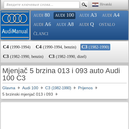
Hrvatski
80
100
A3
A4
AUDI
AUDI
AUDI
AUDI
A6
A8
Q
AUDI
AUDI
AUDI
OSTALO
ČLANCI
C4
C4
C3
(1990-1994)
(1990-1994, benzin)
(1982-1990)
C3
C3
(1982-1990, benzin)
(1982-1990, dizel)
Mjenjač 5 brzina 013 i 093 auto Audi
100 C3
Glavna
Audi 100
C3
Prijenos
(1982-1990)
5 brzinski mjenjač 013 i 093