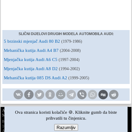
SLIČNI DIJELOVI DRUGIH MODELA AUTOMOBILA AUDI:
5 brzinski mjenjač Audi 80 B2
(1979-1986)
Mehanička kutija Audi A4 B7
(2004-2008)
Mjenjačka kutija Audi A6 C5
(1997-2004)
Mjenjačka kutija Audi A8 D2
(1994-2002)
Mehanička kutija 085 DS Audi A2
(1999-2005)
AudiManual.ru © 2017-2026
·
Puna verzija
·
Povratne informacije
·
Ova stranica koristi kolačiće 🍪. Kliknite gumb da biste
Mapa stranice
·
Pretraživanje stranice
·
Vijesti i članci
prihvatili tu činjenicu.
80 B2
80 B3
80 B3
80 B4
·
benzin
100 C3
100 C3
100 C3
100 C4
100 C4
·
A3 Typ 8L
·
dizel
benzin
benzin
Razumljiv
A4 B5
A4 B5
A4 B6
A4 B6
A4 B7
A4 B8
·
benzin
benzin