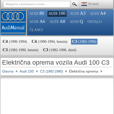
Hrvatski
80
100
A3
A4
AUDI
AUDI
AUDI
AUDI
A6
A8
Q
AUDI
AUDI
AUDI
OSTALO
ČLANCI
C4
C4
C3
(1990-1994)
(1990-1994, benzin)
(1982-1990)
C3
C3
(1982-1990, benzin)
(1982-1990, dizel)
Električna oprema vozila Audi 100 C3
Glavna
Audi 100
C3
Električna oprema
(1982-1990)