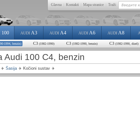
Glavna
|
Kontakti
|
Mapa stranice
|
Traži:
100
A3
A4
A6
A8
I
AUDI
AUDI
AUDI
AUDI
C3
C3
C3
90-1994, benzin)
(1982-1990)
(1982-1990, benzin)
(1982-1990, dizel)
a Audi 100 C4, benzin
Šasija
Kočioni sustav