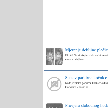
Mjerenje debljine pločic
DO #2 Na stražnjim disk kočnicama istr
mm - s debljinom...
Sustav parkirne kočnice
Kada je ručica parkirne kočnice aktiv
klackalica - nosač za...
Provjera slobodnog hoda