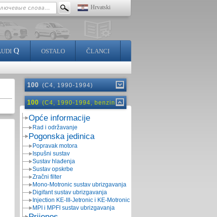
Hrvatski
Q
AUDI
OSTALO
ČLANCI
100
(C4, 1990-1994)
100
(C4, 1990-1994, benzin)
Opće informacije
Rad i održavanje
Pogonska jedinica
Popravak motora
Ispušni sustav
Sustav hlađenja
Sustav opskrbe
Zračni filter
Mono-Motronic sustav ubrizgavanja
Digifant sustav ubrizgavanja
Injection KE-III-Jetronic i KE-Motronic
MPI i MPFI sustav ubrizgavanja
Prijenos