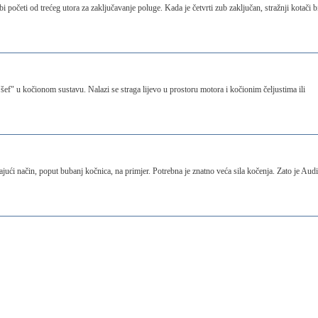
početi od trećeg utora za zaključavanje poluge. Kada je četvrti zub zaključan, stražnji kotači b
"šef" u kočionom sustavu. Nalazi se straga lijevo u prostoru motora i kočionim čeljustima ili
ući način, poput bubanj kočnica, na primjer. Potrebna je znatno veća sila kočenja. Zato je Audi