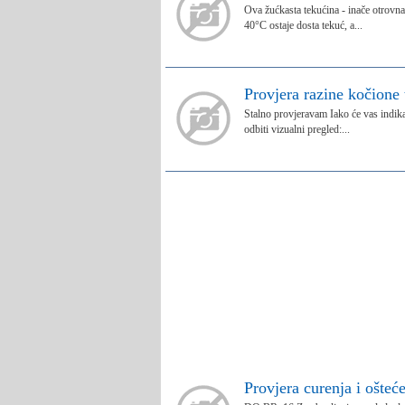
Ova žućkasta tekućina - inače otrovn
40°C ostaje dosta tekuć, a...
Provjera razine kočione
Stalno provjeravam Iako će vas indika
odbiti vizualni pregled:...
Provjera curenja i ošteć