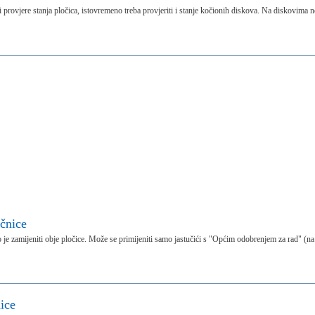
provjere stanja pločica, istovremeno treba provjeriti i stanje kočionih diskova. Na diskovima n
čnice
no je zamijeniti obje pločice. Može se primijeniti samo jastučići s "Općim odobrenjem za rad" (na
ice