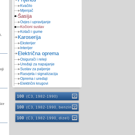
Kvačilo
Mjenjač
Šasija
Ovjes i upravljanje
Kočioni sustav
Kotači i gume
u,
Karoserija
Eksterijer
Interijer
Električna oprema
Osigurači i releji
Uređaji za napajanje
oji
Sustav za paljenje
Rasvjeta i signalizacija
Oprema i uređaji
Električni krugovi
100
(C3, 1982-1990)
ice
100
(C3, 1982-1990, benzin)
100
(C3, 1982-1990, dizel)