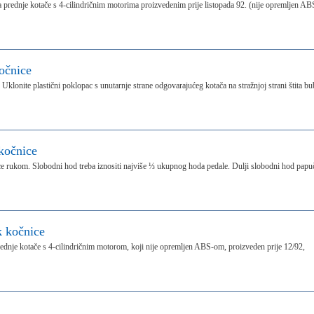
rednje kotače s 4-cilindričnim motorima proizvedenim prije listopada 92. (nije opremljen AB
očnice
klonite plastični poklopac s unutarnje strane odgovarajućeg kotača na stražnjoj strani štita bu
kočnice
e rukom. Slobodni hod treba iznositi najviše ⅓ ukupnog hoda pedale. Dulji slobodni hod papu
k kočnice
nje kotače s 4-cilindričnim motorom, koji nije opremljen ABS-om, proizveden prije 12/92,