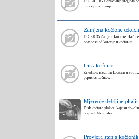
DO BR. 16 Za obavljanje pregleda donj
upućuju na curenje....
Zamjena kočione tekući
DO BR.35 Zamjena kočione tekućine n
opasnosti od korozije u kočionim...
Disk kočnice
Zajedno s prednjim kotačem u struji zr
papučicu kočnice,...
Mjerenje debljine pločic
Disk kočione pločice, koje su dovoljn
pregled: Minimalna...
Provjera stanja kočionih