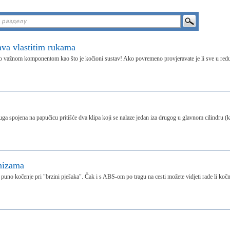
va vlastitim rukama
ko važnom komponentom kao što je kočioni sustav! Ako povremeno provjeravate je li sve u red
uga spojena na papučicu pritišće dva klipa koji se nalaze jedan iza drugog u glavnom cilindru (k
nizama
 puno kočenje pri "brzini pješaka". Čak i s ABS-om po tragu na cesti možete vidjeti rade li kočn