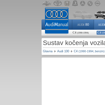
80
AUDI
AUD
C4
C4
(1990-1994)
(19
Sustav kočenja vozil
Glavna
Audi 100
C4
(1990-1994, benzin)