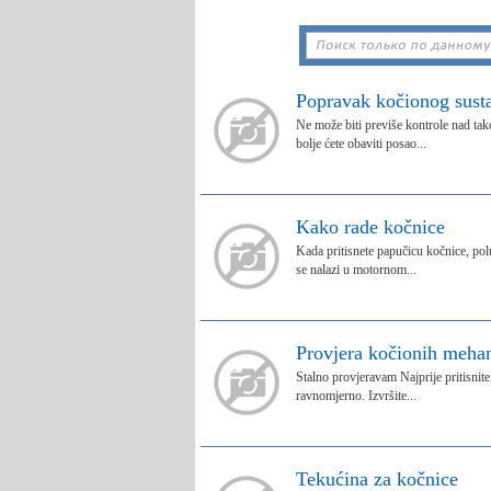
Popravak kočionog susta
Ne može biti previše kontrole nad ta
bolje ćete obaviti posao...
Kako rade kočnice
Kada pritisnete papučicu kočnice, pol
se nalazi u motornom...
Provjera kočionih meha
Stalno provjeravam Najprije pritisnite
ravnomjerno. Izvršite...
Tekućina za kočnice