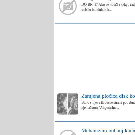
DO BR. 17 Ako se kotači skidaju radi 
trebalo biti dubokih...
Zamjena pločica disk ko
Bitno s lijeve ili desne strane potreb
njemačkom "Allgemeine...
Mehanizam bubanj kočn