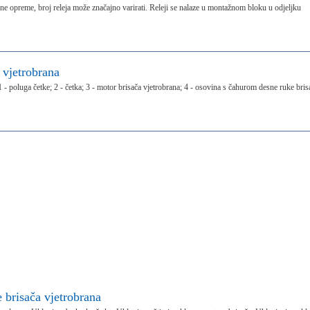
ične opreme, broj releja može značajno varirati. Releji se nalaze u montažnom bloku u odjeljku
a vjetrobrana
 1 - poluga četke; 2 - četka; 3 - motor brisača vjetrobrana; 4 - osovina s čahurom desne ruke bris
e brisača vjetrobrana