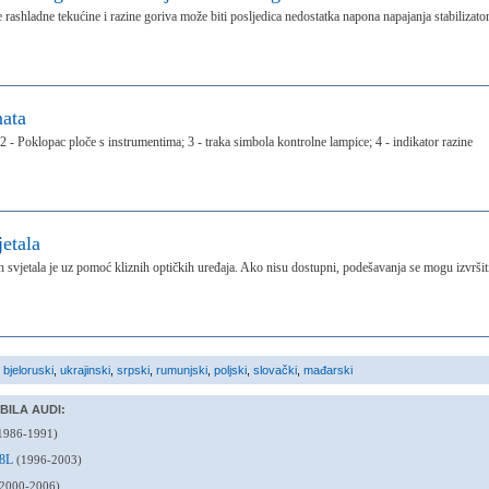
rashladne tekućine i razine goriva može biti posljedica nedostatka napona napajanja stabilizato
nata
; 2 - Poklopac ploče s instrumentima; 3 - traka simbola kontrolne lampice; 4 - indikator razine
etala
h svjetala je uz pomoć kliznih optičkih uređaja. Ako nisu dostupni, podešavanja se mogu izvršit
,
bjeloruski
,
ukrajinski
,
srpski
,
rumunjski
,
poljski
,
slovački
,
mađarski
BILA AUDI:
1986-1991)
p 8L
(1996-2003)
(2000-2006)