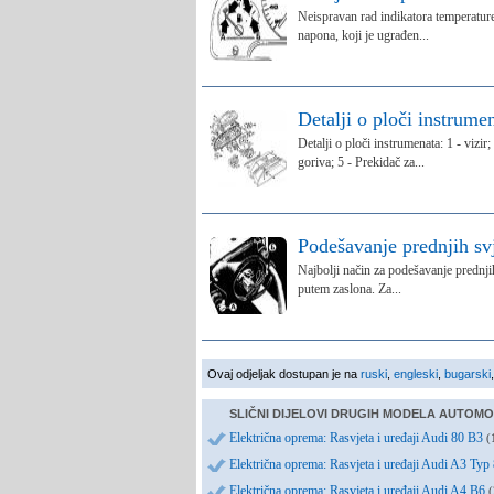
Neispravan rad indikatora temperature 
napona, koji je ugrađen...
Detalji o ploči instrume
Detalji o ploči instrumenata: 1 - vizir
goriva; 5 - Prekidač za...
Podešavanje prednjih svj
Najbolji način za podešavanje prednji
putem zaslona. Za...
Ovaj odjeljak dostupan je na
ruski
,
engleski
,
bugarski
SLIČNI DIJELOVI DRUGIH MODELA AUTOMO
Električna oprema: Rasvjeta i uređaji Audi 80 B3
(
Električna oprema: Rasvjeta i uređaji Audi A3 Ty
Električna oprema: Rasvjeta i uređaji Audi A4 B6