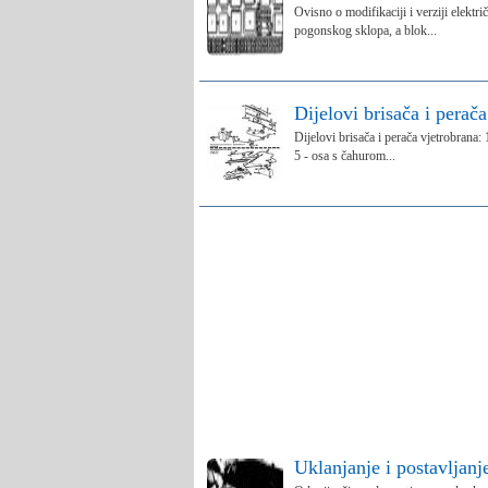
Ovisno o modifikaciji i verziji elektr
pogonskog sklopa, a blok...
Dijelovi brisača i perač
Dijelovi brisača i perača vjetrobrana:
5 - osa s čahurom...
Uklanjanje i postavljanj