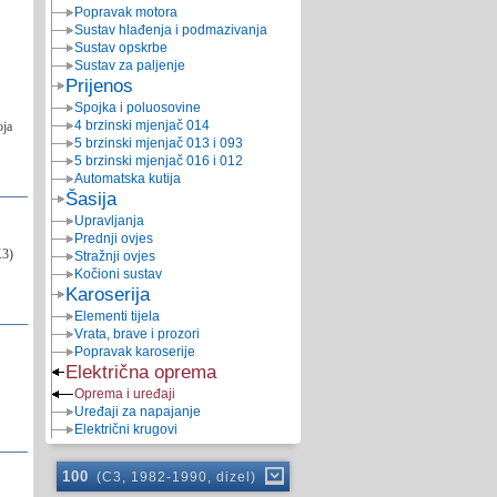
Popravak motora
Sustav hlađenja i podmazivanja
Sustav opskrbe
Sustav za paljenje
Prijenos
Spojka i poluosovine
4 brzinski mjenjač 014
oja
5 brzinski mjenjač 013 i 093
5 brzinski mjenjač 016 i 012
Automatska kutija
Šasija
Upravljanja
Prednji ovjes
K3)
Stražnji ovjes
Kočioni sustav
Karoserija
Elementi tijela
Vrata, brave i prozori
Popravak karoserije
Električna oprema
Oprema i uređaji
Uređaji za napajanje
Električni krugovi
100
(C3, 1982-1990, dizel)