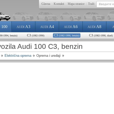
Glavna
|
Kontakti
|
Mapa stranice
|
Traži:
100
A3
A4
A6
A8
I
AUDI
AUDI
AUDI
AUDI
C3
C3
C3
90-1994, benzin)
(1982-1990)
(1982-1990, benzin)
(1982-1990, dizel)
vozila Audi 100 C3, benzin
Električna oprema
Oprema i uređaji