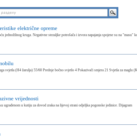
eristike električne opreme
ću jednožilnog kruga. Negativne stezaljke potrošača i izvora napajanja spojene su na "masu" k
mobilu
ga svjetla (H4 žarulja) 55/60 Prednje bočno svjetlo 4 Pokazivači smjera 21 Svjetla za maglu (
zivne vrijednosti
u ugrađenom u kutiju za dovod zraka na lijevoj strani odjeljka pogonske jedinice. Dijagram
a