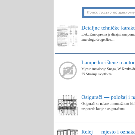
Detaljne tehničke karakt
Električna oprema je dizajnirana pomo
ima ulogu druge žice....
Lampe korištene u auto
Mjesto instalacije Snaga, W Kratka/du
55 Stražnje svjetlo za...
Osigurači — položaj i na
Osigurači se nalaze u montažnom blok
rasporeda kutije s osiguračima...
Relej — mjesto i oznak