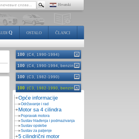
Hrvatski
Q
AUDI
OSTALO
ČLANCI
100
(C4, 1990-1994)
100
(C4, 1990-1994, benzin)
100
(C3, 1982-1990)
100
(C3, 1982-1990, benzin)
Opće informacije
Održavanje i rad
Motor sa 4 cilindra
Popravak motora
Sustav hlađenja i podmazivanja
Sustav opskrbe
Sustav za paljenje
5 cilindrični motor