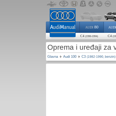
80
AUDI
AUD
C4
C4
(1990-1994)
(19
Oprema i uređaji za 
Glavna
Audi 100
C3
(1982-1990, benzin)