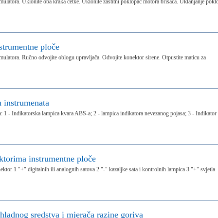
ulatora. Uklonite oba kraka četke. Uklonite zaštitni poklopac motora brisača. Uklanjanje pokl
nstrumentne ploče
ulatora. Ručno odvojite oblogu upravljača. Odvojite konektor sirene. Otpustite maticu za
u instrumenata
a: 1 - Indikatorska lampica kvara ABS-a; 2 - lampica indikatora nevezanog pojasa; 3 - Indikator
ktorima instrumentne ploče
tor 1 "+" digitalnih ili analognih satova 2 "-" kazaljke sata i kontrolnih lampica 3 "+" svjetla
hladnog sredstva i mjerača razine goriva