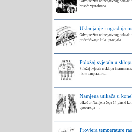
Odvojite žicu od negativnog pola akum
brisača vjetrobrana...
Uklanjanje i ugradnja i
Odvojite žicu od negativnog pola akum
pričvršćivanje kola upravljača....
Položaj svjetala u sklop
Položaj svjetala u sklopu instrumenat
niske temperature...
Namjena utikača u kone
utikač br Namjena čepa 14-pinski konek
upozorenja 4...
Provjera temperature ras