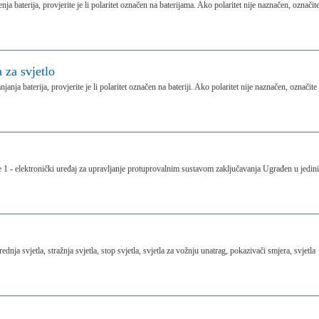
a baterija, provjerite je li polaritet označen na baterijama. Ako polaritet nije naznačen, označit
 za svjetlo
nja baterija, provjerite je li polaritet označen na bateriji. Ako polaritet nije naznačen, označite
e 1 - elektronički uređaj za upravljanje protuprovalnim sustavom zaključavanja Ugrađen u jedin
ednja svjetla, stražnja svjetla, stop svjetla, svjetla za vožnju unatrag, pokazivači smjera, svjetla