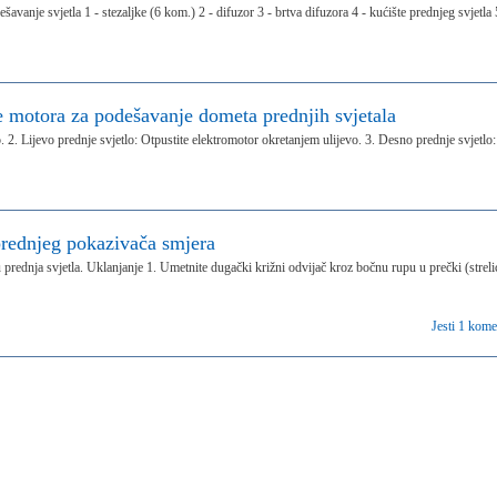
vanje svjetla 1 - stezaljke (6 kom.) 2 - difuzor 3 - brtva difuzora 4 - kućište prednjeg svjetla 
je motora za podešavanje dometa prednjih svjetala
. 2. Lijevo prednje svjetlo: Otpustite elektromotor okretanjem ulijevo. 3. Desno prednje svjetlo:
 prednjeg pokazivača smjera
prednja svjetla. Uklanjanje 1. Umetnite dugački križni odvijač kroz bočnu rupu u prečki (streli
Jesti 1 kome