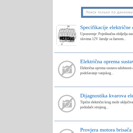
Specifikacije električne
Upozorenje: Pojedinačna obilježja nav
slovima 12V žarulje sa žarnom...
Električna oprema susta
Električna oprema sustava udobnosti au
podešavanje vanjskog...
Dijagnostika kvarova el
Tipični električni krug može uključiva
prekidače strujnog...
Provjera motora brisača