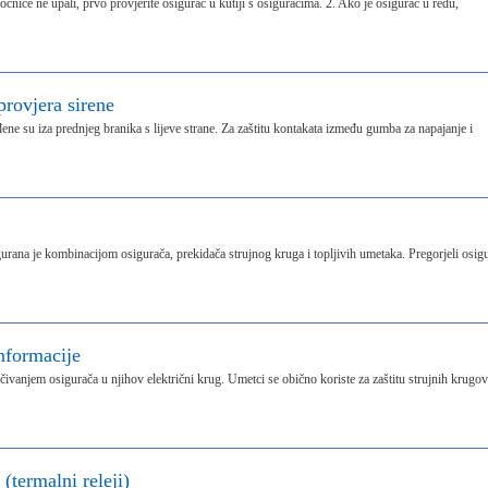
očnice ne upali, prvo provjerite osigurač u kutiji s osiguračima. 2. Ako je osigurač u redu,
provjera sirene
ene su iza prednjeg branika s lijeve strane. Za zaštitu kontakata između gumba za napajanje i
igurana je kombinacijom osigurača, prekidača strujnog kruga i topljivih umetaka. Pregorjeli osig
nformacije
čivanjem osigurača u njihov električni krug. Umetci se obično koriste za zaštitu strujnih krugo
(termalni releji)