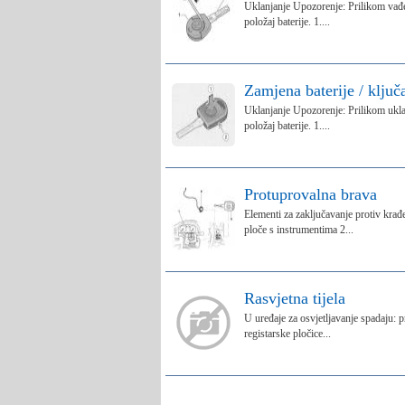
Uklanjanje Upozorenje: Prilikom vađenj
položaj baterije. 1....
Zamjena baterije / ključa
Uklanjanje Upozorenje: Prilikom uklanja
položaj baterije. 1....
Protuprovalna brava
Elementi za zaključavanje protiv krađ
ploče s instrumentima 2...
Rasvjetna tijela
U uređaje za osvjetljavanje spadaju: pr
registarske pločice...