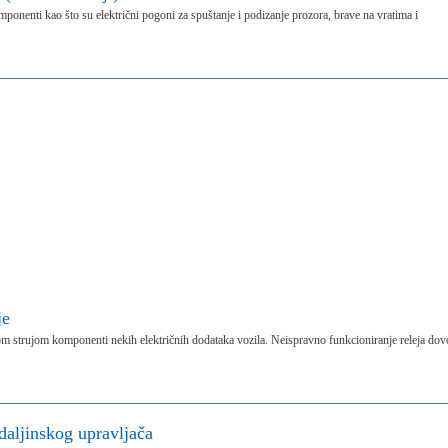
komponenti kao što su električni pogoni za spuštanje i podizanje prozora, brave na vratima i
je
nom strujom komponenti nekih električnih dodataka vozila. Neispravno funkcioniranje releja dov
daljinskog upravljača