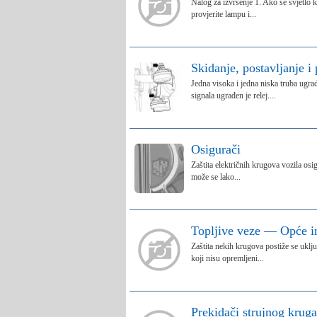
Nalog za izvršenje 1. Ako se svjetlo k
provjerite lampu i...
Skidanje, postavljanje i 
Jedna visoka i jedna niska truba ugrađ
signala ugrađen je relej....
Osigurači
Zaštita električnih krugova vozila os
može se lako...
Topljive veze — Opće i
Zaštita nekih krugova postiže se uklju
koji nisu opremljeni...
Prekidači strujnog kruga 