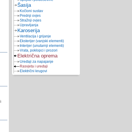
Šasija
Kočioni sustav
Prednji ovjes
Stražnji ovjes
Upravljanja
Karoserija
Ventilacija i grijanje
Eksterijer (vanjski elementi)
Interijer (unutarnji elementi)
Vrata, poklopci i prozori
Električna oprema
Uređaji za napajanje
Rasvjeta i uređaji
Električni krugovi
i