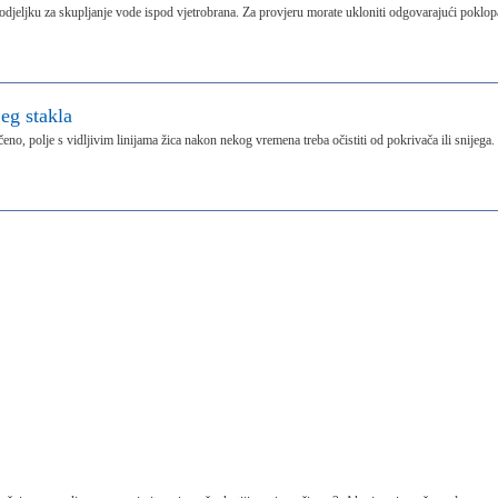
 odjeljku za skupljanje vode ispod vjetrobrana. Za provjeru morate ukloniti odgovarajući poklop
jeg stakla
čeno, polje s vidljivim linijama žica nakon nekog vremena treba očistiti od pokrivača ili snijega.