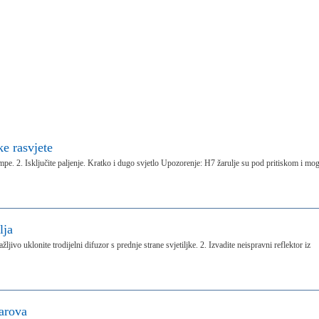
ke rasvjete
ampe. 2. Isključite paljenje. Kratko i dugo svjetlo Upozorenje: H7 žarulje su pod pritiskom i mo
lja
pažljivo uklonite trodijelni difuzor s prednje strane svjetiljke. 2. Izvadite neispravni reflektor iz
farova