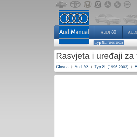
80
AUDI
AUD
Typ 8L
(1996-2003)
Rasvjeta i uređaji za
Glavna
Audi A3
Typ 8L
E
(1996-2003)