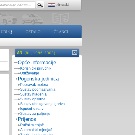
Hrvatski
Q
AUDI
OSTALO
ČLANCI
A3
(8L, 1996-2003)
Opće informacije
Korisnički priručnik
Održavanje
Pogonska jedinica
Popravak motora
Sustav podmazivanja
Sustav hlađenja
Sustav opskrbe
Sustav ubrizgavanja goriva
Ispušni sustav
Sustav za paljenje
Prijenos
Ručni mjenjač
Automatski mjenjač
Spojka i poluosovine