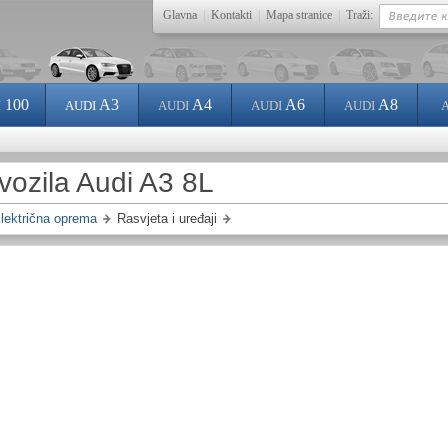
Glavna
|
Kontakti
|
Mapa stranice
|
Traži:
100
A3
A4
A6
A8
I
AUDI
AUDI
AUDI
AUDI
 vozila Audi A3 8L
lektrična oprema
Rasvjeta i uređaji