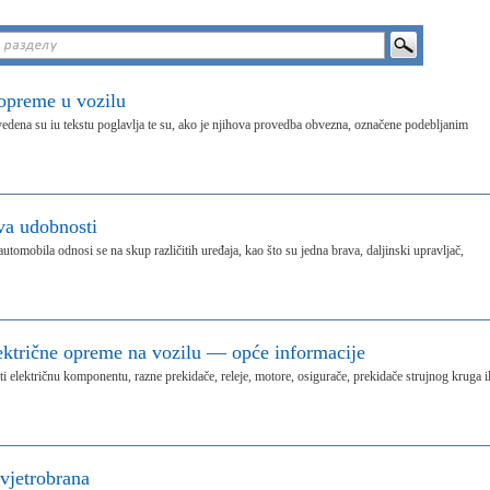
 opreme u vozilu
edena su iu tekstu poglavlja te su, ako je njihova provedba obvezna, označene podebljanim
va udobnosti
tomobila odnosi se na skup različitih uređaja, kao što su jedna brava, daljinski upravljač,
ektrične opreme na vozilu — opće informacije
ti električnu komponentu, razne prekidače, releje, motore, osigurače, prekidače strujnog kruga il
 vjetrobrana