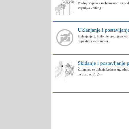
Prednje svjetlo s mehanizmom za podeša
svjetiljka kratkog...
Uklanjanje i postavljan
Uklanjanje 1. Uklonite prednje svjetlo
Otpustite elektromotor...
Skidanje i postavljanje
Žmigavac se uklanja kada se ugrađuju 
na ilustraciji). 2....