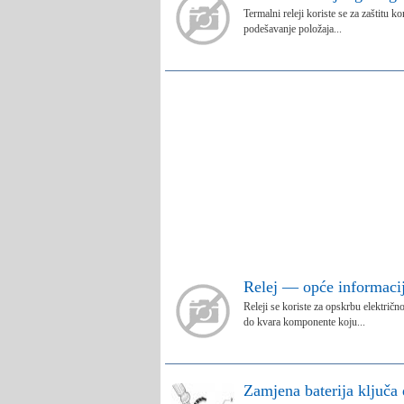
Termalni releji koriste se za zaštitu 
podešavanje položaja...
Relej — opće informaci
Releji se koriste za opskrbu električ
do kvara komponente koju...
Zamjena baterija ključa 