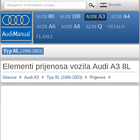
Hrvatski
80
100
A3
A4
AUDI
AUDI
AUDI
AUDI
A6
A8
Q
AUDI
AUDI
AUDI
OSTALO
ČLANCI
Typ 8L
(1996-2003)
Elementi prijenosa vozila Audi A3 8L
Glavna
Audi A3
Typ 8L
Prijenos
(1996-2003)