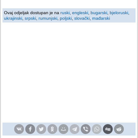
Ovaj odjeljak dostupan je na
ruski
,
engleski
,
bugarski
,
bjeloruski
,
ukrajinski
,
srpski
,
rumunjski
,
poljski
,
slovački
,
mađarski