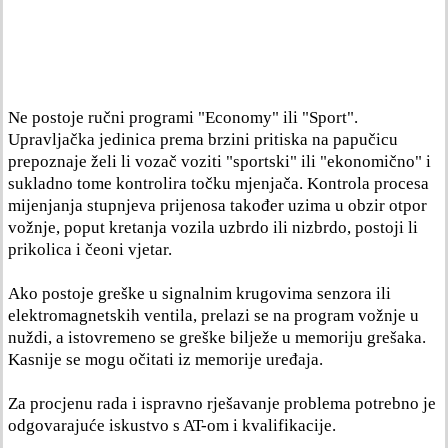
Ne postoje ručni programi "Economy" ili "Sport".
Upravljačka jedinica prema brzini pritiska na papučicu
prepoznaje želi li vozač voziti "sportski" ili "ekonomično" i
sukladno tome kontrolira točku mjenjača. Kontrola procesa
mijenjanja stupnjeva prijenosa također uzima u obzir otpor
vožnje, poput kretanja vozila uzbrdo ili nizbrdo, postoji li
prikolica i čeoni vjetar.
Ako postoje greške u signalnim krugovima senzora ili
elektromagnetskih ventila, prelazi se na program vožnje u
nuždi, a istovremeno se greške bilježe u memoriju grešaka.
Kasnije se mogu očitati iz memorije uređaja.
Za procjenu rada i ispravno rješavanje problema potrebno je
odgovarajuće iskustvo s AT-om i kvalifikacije.