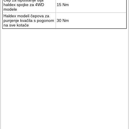
Čep za ispuštanje ulja
haldex spojke za 4WD
15 Nm
modele
Haldex modeli čepova za
punjenje kvačila s pogonom
30 Nm
na sve kotače