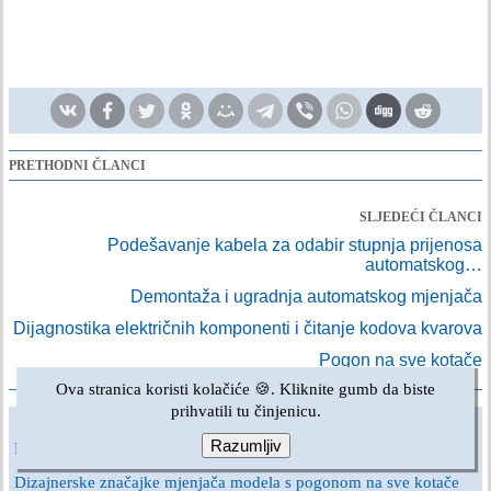
PRETHODNI ČLANCI
SLJEDEĆI ČLANCI
Podešavanje kabela za odabir stupnja prijenosa
automatskog…
Demontaža i ugradnja automatskog mjenjača
Dijagnostika električnih komponenti i čitanje kodova kvarova
Pogon na sve kotače
Ova stranica koristi kolačiće 🍪. Kliknite gumb da biste
prihvatili tu činjenicu.
SLIČNI ČLANCI O DRUGIM MODELIMA AUTOMOBILA MARKE AUDI:
Razumljiv
Modeli s pogonom na sve kotače quattro
Audi 80 B4 (1991-1996)
Dizajnerske značajke mjenjača modela s pogonom na sve kotače