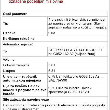
označene podebljanim slovima
Opći parametri
4-brzinski (ili 5-brzinski), svi prijenosi
Tip
za naprijed su sinkronizirani. Glavni
zupčanik nalazi se u kućištu mjenjača
Oznaka
01M
Korištene tekućine
Automatski mjenjač
ATF ESSO EGL 71 141 ili AUDI–ET
Tip
br. G052 162 A2 (svijetlo žuta)
Volumen
Prilikom zamjene
3.0 l
Ukupno
5,3 l
Ulje glavni zupčanik
0,75 l, sintetika ulje G052 162 A2…
automatskog mjenjača
SAE 75W90
Ulje za kvačilo Haldex
0,25 l ulja za kvačilo Haldex
modeli s pogonom na sve
specifikacija G 052 175 A1
kotače
Sile zatezanja navojne veze
Dati su momenti zatezanja pričvrsnih elemenata u tekstu poglavlja
i u nekim ilustracijama*.