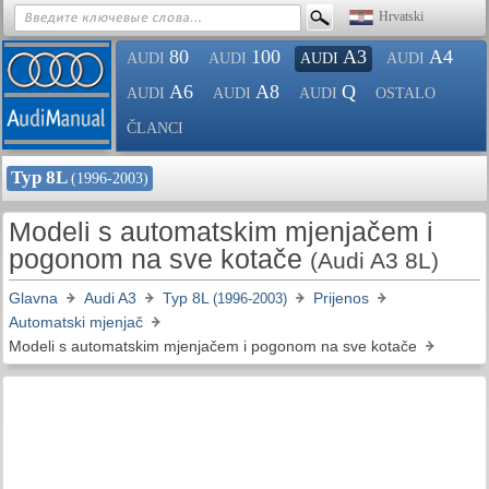
Hrvatski
80
100
A3
A4
AUDI
AUDI
AUDI
AUDI
A6
A8
Q
AUDI
AUDI
AUDI
OSTALO
ČLANCI
Typ 8L
(1996-2003)
Modeli s automatskim mjenjačem i
pogonom na sve kotače
(Audi A3 8L)
Glavna
Audi A3
Typ 8L
Prijenos
(1996-2003)
Automatski mjenjač
Modeli s automatskim mjenjačem i pogonom na sve kotače