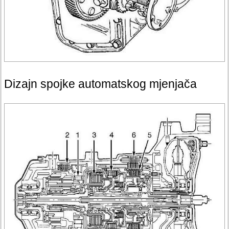
Dizajn spojke automatskog mjenjača