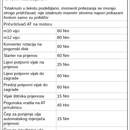
*Istaknuto u tekstu podebljano, momenti pritezanja se moraju
strogo pridržavati; nije istaknuto masnim slovima napori prikazani
fontom samo su približni
Pričvršćivači AT na motoru
m10 vijci
60 Nm
m12 vijci
80 Nm
Konverter rotacija na
60 Nm
pogonski disk
Starter na prijenos
60 Nm
Lijevi potporni vijak na
25 Nm
prijenos
Lijevi potporni vijak do
60 Nm
zagrade
Prednji potporni vijak do
60 Nm
zagrade
Vijak štitnika prijenosa
15 Nm
Pogonska vratila na AT
45 Hm
prirubnicu
Čep za punjenje ulja
automatskog mjenjača
15 Nm
prijenosi