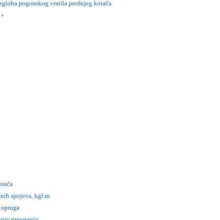
 zgloba pogonskog vratila prednjeg kotača
i
»
otača
nih spojeva, kgf.m
 opruga
otiv prevrtanja