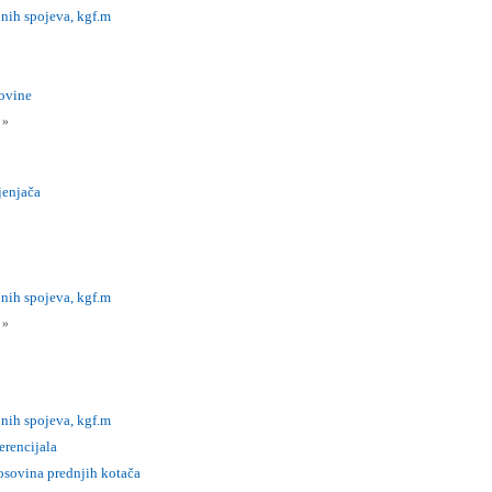
nih spojeva, kgf.m
ovine
i
»
jenjača
nih spojeva, kgf.m
i
»
nih spojeva, kgf.m
erencijala
osovina prednjih kotača