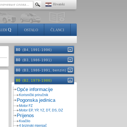
Hrvatski
Q
AUDI
OSTALO
ČLANCI
80
(B4, 1991-1996)
80
(B3, 1986-1991)
80
(B3, 1986-1991, benzin)
80
(B2, 1979-1986)
Opće informacije
Korisnički priručnik
Pogonska jedinica
Motor FZ
Motor EP, YP, YZ, DT, DS, DZ
Prijenos
Kvačilo
4 brzinski mjenjač