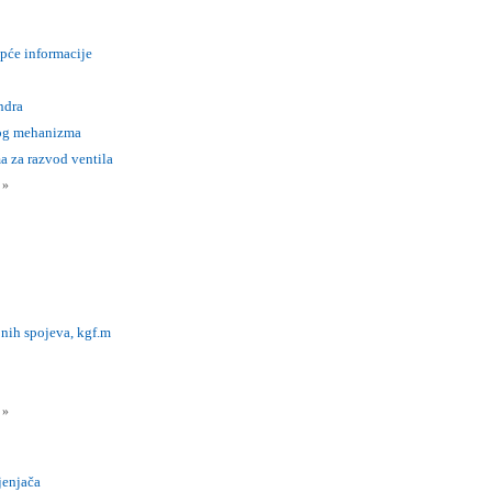
Opće informacije
ndra
tog mehanizma
a za razvod ventila
i
»
nih spojeva, kgf.m
i
»
jenjača