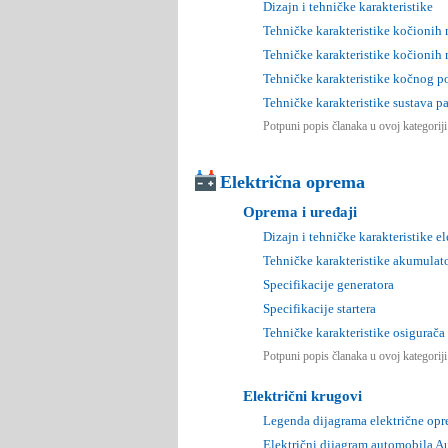
Dizajn i tehničke karakteristike
Tehničke karakteristike kočionih
Tehničke karakteristike kočionih
Tehničke karakteristike kočnog 
Tehničke karakteristike sustava p
Potpuni popis članaka u ovoj kategorij
Električna oprema
Oprema i uređaji
Dizajn i tehničke karakteristike e
Tehničke karakteristike akumulat
Specifikacije generatora
Specifikacije startera
Tehničke karakteristike osigurača
Potpuni popis članaka u ovoj kategorij
Električni krugovi
Legenda dijagrama električne op
Električni dijagram automobila A