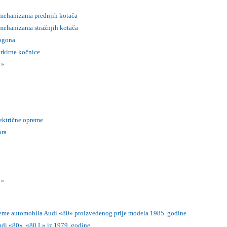
 mehanizama prednjih kotača
 mehanizama stražnjih kotača
pogona
arkirne kočnice
i
»
lektrične opreme
ora
i
»
reme automobila Audi «80» proizvedenog prije modela 1985. godine
udi «80», «80 L» iz 1979. godine