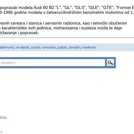
 i popravak modela Audi 80 B2 "L", "GL", "GLS", "GLE", "GTE", "Formel E
9-1986 godine modela s četverocilindričnim benzinskim motorima od 1,
snih centara i stanica i servisnih radionica, kao i tehnički obučenim
e karakteristike svih jedinica, mehanizama i sustava vozila te daje
ržavanje i popravak.
bjeloruski
,
ukrajinski
,
srpski
,
rumunjski
,
poljski
,
slovački
,
mađarski
bila
i
»