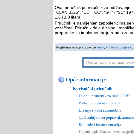
Ovaj priručnik je priručnik za održavanje
"CLAN Base", "CL", "CC", "GT" i "SC" 197
1,6 i 1,8 litara.
Priručnik je namijenjen zaposlenicima servi
vozačima. Priručnik daje dizajne i tehničk
preporuke za implementaciju robota za od
Pogledajte ovaj priručnik za
ruski
,
engleski
,
bugarski
,
Opće informacije
Korisnički priručnik
Uvod u priručnik za Audi 80 B2
Podaci o putovnici vozila
Dizanje i vuča automobila
Opći zahtjevi za popravak automo
Kontrole i instrumentacija
Potpuni popis članaka u ovoj kategorij