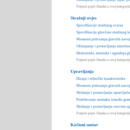
Potpuni popis članaka u ovoj kategorij
Stražnji ovjes
Specifikacije stražnjeg ovjesa
Specifikacije glavčine stražnjeg k
Momenti pritezanja glavnih navoj
Uklanjanje i postavljanje amortiz
Demontaža, montaža i ugradnja gl
Potpuni popis članaka u ovoj kategorij
Upravljanja
Dizajn i tehničke karakteristike
Momenti pritezanja glavnih navoj
Skidanje i postavljanje upravljača
Podešavanje razmaka između gran
Skidanje i postavljanje osovine u
Potpuni popis članaka u ovoj kategorij
Kočioni sustav