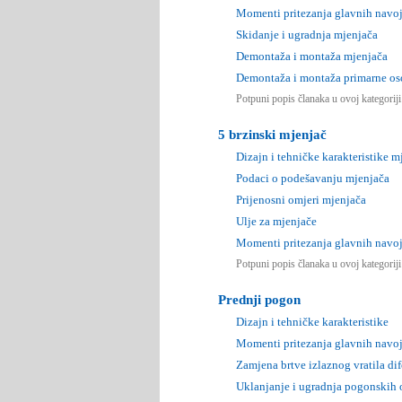
Momenti pritezanja glavnih navoj
Skidanje i ugradnja mjenjača
Demontaža i montaža mjenjača
Demontaža i montaža primarne os
Potpuni popis članaka u ovoj kategorij
5 brzinski mjenjač
Dizajn i tehničke karakteristike m
Podaci o podešavanju mjenjača
Prijenosni omjeri mjenjača
Ulje za mjenjače
Momenti pritezanja glavnih navoj
Potpuni popis članaka u ovoj kategorij
Prednji pogon
Dizajn i tehničke karakteristike
Momenti pritezanja glavnih navoj
Zamjena brtve izlaznog vratila dif
Uklanjanje i ugradnja pogonskih 