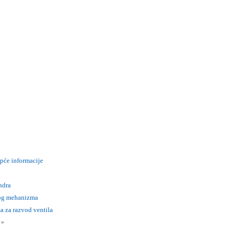
Opće informacije
ndra
tog mehanizma
a za razvod ventila
i
»