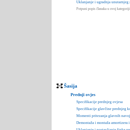
Uklanjanje i ugradnja unutarnjeg
Potpuni popis članaka u ovoj kategorij
Šasija
Prednji ovjes
Specifikacije prednjeg ovjesa
Specifikacije glavčine prednjeg k
Momenti pritezanja glavnih navoj
Demontaža i montaža amortizera i
Uklanjanje i postavljanje šipke pr