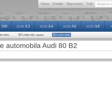
Glavna
|
Kontakti
|
Mapa stranice
|
Traži:
100
A3
A4
A6
A8
I
AUDI
AUDI
AUDI
AUDI
B3
B2
986-1991)
(1986-1991, benzin)
(1979-1986)
je automobila Audi 80 B2