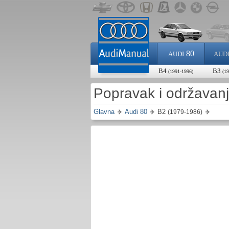
80
AUDI
AUD
B4
B3
(1991-1996)
(1
Popravak i održavan
Glavna
Audi 80
B2
(1979-1986)