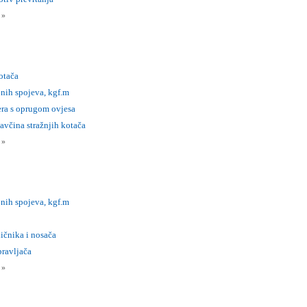
i
»
otača
nih spojeva, kgf.m
era s oprugom ovjesa
avčina stražnjih kotača
i
»
nih spojeva, kgf.m
ičnika i nosača
pravljača
i
»