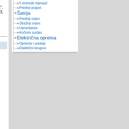
5 brzinski mjenjač
",
Prednji pogon
3,
Šasija
Prednji ovjes
Stražnji ovjes
Upravljanja
Kočioni sustav
Električna oprema
Oprema i uređaji
Električni krugovi