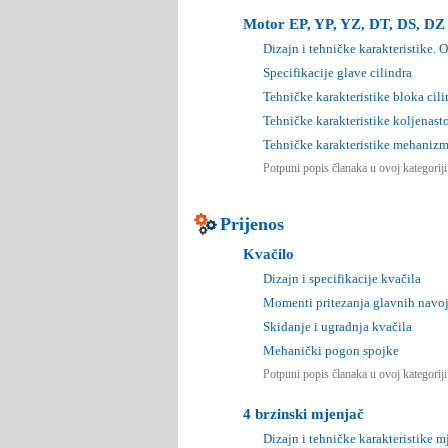
Motor EP, YP, YZ, DT, DS, DZ
Dizajn i tehničke karakteristike. 
Specifikacije glave cilindra
Tehničke karakteristike bloka cili
Tehničke karakteristike koljenas
Tehničke karakteristike mehanizm
Potpuni popis članaka u ovoj kategorij
Prijenos
Kvačilo
Dizajn i specifikacije kvačila
Momenti pritezanja glavnih navoj
Skidanje i ugradnja kvačila
Mehanički pogon spojke
Potpuni popis članaka u ovoj kategorij
4 brzinski mjenjač
Dizajn i tehničke karakteristike m