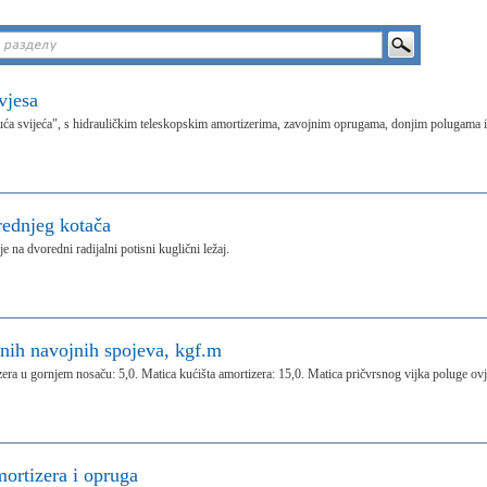
vjesa
jajuća svijeća", s hidrauličkim teleskopskim amortizerima, zavojnim oprugama, donjim polugama i
rednjeg kotača
e na dvoredni radijalni potisni kuglični ležaj.
nih navojnih spojeva, kgf.m
zera u gornjem nosaču: 5,0. Matica kućišta amortizera: 15,0. Matica pričvrsnog vijka poluge ov
ortizera i opruga