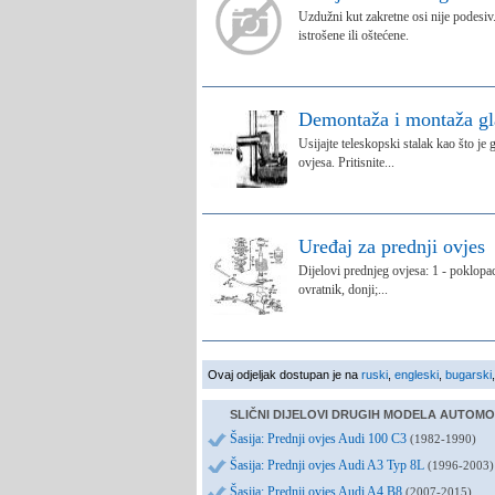
Uzdužni kut zakretne osi nije podesiv.
istrošene ili oštećene.
Demontaža i montaža gl
Usijajte teleskopski stalak kao što je
ovjesa. Pritisnite...
Uređaj za prednji ovjes
Dijelovi prednjeg ovjesa: 1 - poklopac 
ovratnik, donji;...
Ovaj odjeljak dostupan je na
ruski
,
engleski
,
bugarski
SLIČNI DIJELOVI DRUGIH MODELA AUTOMO
Šasija: Prednji ovjes Audi 100 C3
(1982-1990)
Šasija: Prednji ovjes Audi A3 Typ 8L
(1996-2003)
Šasija: Prednji ovjes Audi A4 B8
(2007-2015)