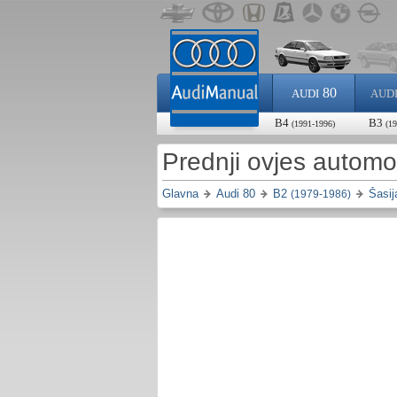
80
AUDI
AUD
B4
B3
(1991-1996)
(1
Prednji ovjes automo
Glavna
Audi 80
B2
Šasij
(1979-1986)