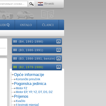
Hrvatski
Q
AUDI
OSTALO
ČLANCI
80
(B4, 1991-1996)
80
(B3, 1986-1991)
80
(B3, 1986-1991, benzin)
80
(B2, 1979-1986)
Opće informacije
Korisnički priručnik
Pogonska jedinica
Motor FZ
Motor EP, YP, YZ, DT, DS, DZ
Prijenos
Kvačilo
4 brzinski mjenjač