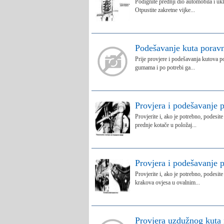
Podignite prednji dio automobila i ukl
Otpustite zakretne vijke...
Podešavanje kuta poravn
Prije provjere i podešavanja kutova p
gumama i po potrebi ga...
Provjera i podešavanje p
Provjerite i, ako je potrebno, podesi
prednje kotače u položaj...
Provjera i podešavanje p
Provjerite i, ako je potrebno, podesi
krakova ovjesa u ovalnim...
Provjera uzdužnog kuta 