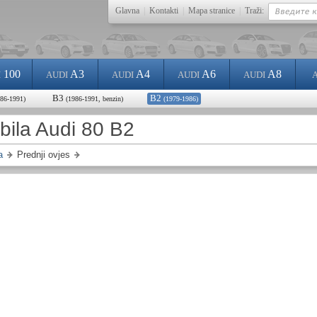
Glavna
|
Kontakti
|
Mapa stranice
|
Traži:
100
A3
A4
A6
A8
I
AUDI
AUDI
AUDI
AUDI
B3
B2
986-1991)
(1986-1991, benzin)
(1979-1986)
bila Audi 80 B2
a
Prednji ovjes