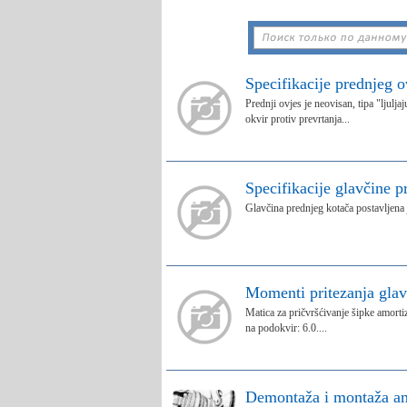
Specifikacije prednjeg o
Prednji ovjes je neovisan, tipa "ljul
okvir protiv prevrtanja...
Specifikacije glavčine p
Glavčina prednjeg kotača postavljena j
Momenti pritezanja glav
Matica za pričvršćivanje šipke amorti
na podokvir: 6.0....
Demontaža i montaža am