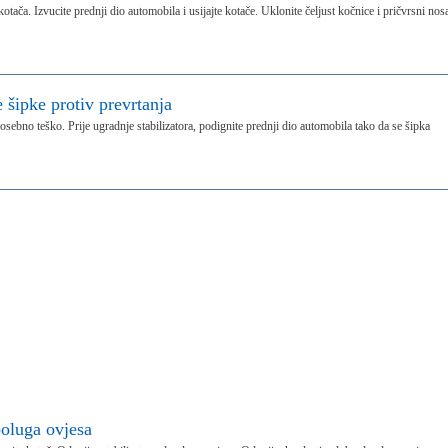
otača. Izvucite prednji dio automobila i usijajte kotače. Uklonite čeljust kočnice i pričvrsni nos
e šipke protiv prevrtanja
posebno teško. Prije ugradnje stabilizatora, podignite prednji dio automobila tako da se šipka
poluga ovjesa