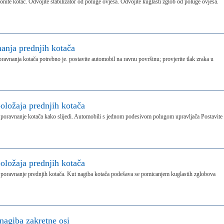
onite kotač. Odvojite stabilizator od poluge ovjesa. Odvojite kuglasti zglob od poluge ovjesa.
anja prednjih kotača
oravnanja kotača potrebno je. postavite automobil na ravnu površinu; provjerite tlak zraka u
oložaja prednjih kotača
te poravnanje kotača kako slijedi. Automobili s jednom podesivom polugom upravljača Postavite
oložaja prednjih kotača
te poravnanje prednjih kotača. Kut nagiba kotača podešava se pomicanjem kuglastih zglobova
nagiba zakretne osi