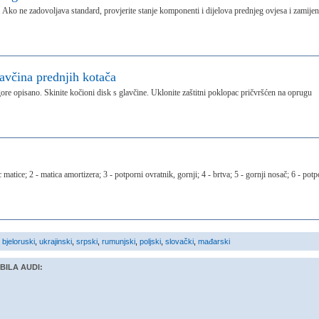
 Ako ne zadovoljava standard, provjerite stanje komponenti i dijelova prednjeg ovjesa i zamijen
avčina prednjih kotača
 gore opisano. Skinite kočioni disk s glavčine. Uklonite zaštitni poklopac pričvršćen na oprugu
matice; 2 - matica amortizera; 3 - potporni ovratnik, gornji; 4 - brtva; 5 - gornji nosač; 6 - potp
,
bjeloruski
,
ukrajinski
,
srpski
,
rumunjski
,
poljski
,
slovački
,
mađarski
BILA AUDI: