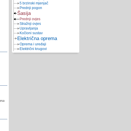
5 brzinski mjenjač
Prednji pogon
Šasija
Prednji ovjes
Stražnji ovjes
Upravljanja
Kočioni sustav
Električna oprema
Oprema i uređaji
Električni krugovi
jesa