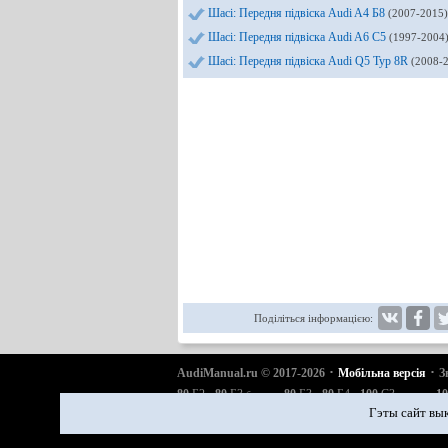
Шасі: Передня підвіска Audi A4 Б8
(2007-2015)
Шасі: Передня підвіска Audi A6 С5
(1997-2004
Шасі: Передня підвіска Audi Q5 Typ 8R
(2008-
Поділіться інформацією:
·
·
AudiManual.ru © 2017-2026
Мобільна версія
З
·
·
·
·
·
80
Б2
80
Б3
80
Б3
80
Б4
100
С3
10
бензин
дизель
·
·
·
·
·
A6
С4
A6
С5
A6
С5 Allroad
A8
Д2
Q5 Typ 8R
Гэты сайт вык