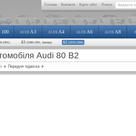
Головна
|
Контакти
|
Карта сайту
|
Пошук:
100
A3
A4
A6
A8
I
AUDI
AUDI
AUDI
AUDI
Б3
Б2
86-1991)
(1986-1991, бензин)
(1979-1986)
томобіля Audi 80 B2
і
Передня підвіска