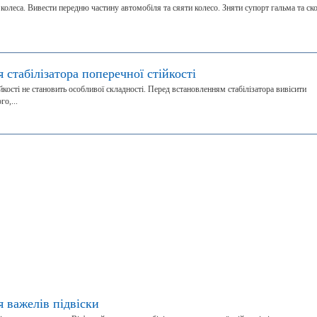
колеса. Вивести передню частину автомобіля та сяяти колесо. Зняти супорт гальма та ск
 стабілізатора поперечної стійкості
ійкості не становить особливої складності. Перед встановленням стабілізатора вивісити
о,...
я важелів підвіски