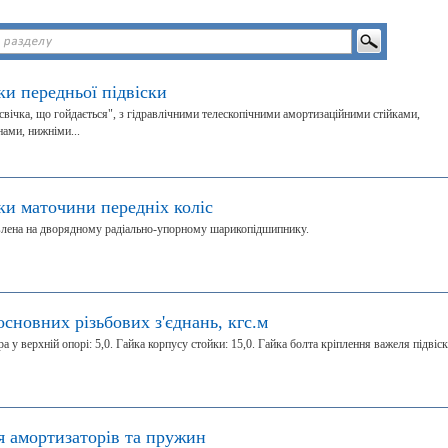
ки передньої підвіски
"свічка, що гойдається", з гідравлічними телескопічними амортизаційними стійками,
ами, нижніми...
ки маточини передніх коліс
влена на дворядному радіально-упорному шарикопідшипнику.
сновних різьбових з'єднань, кгс.м
 у верхній опорі: 5,0. Гайка корпусу стойки: 15,0. Гайка болта кріплення важеля підвіс
я амортизаторів та пружин