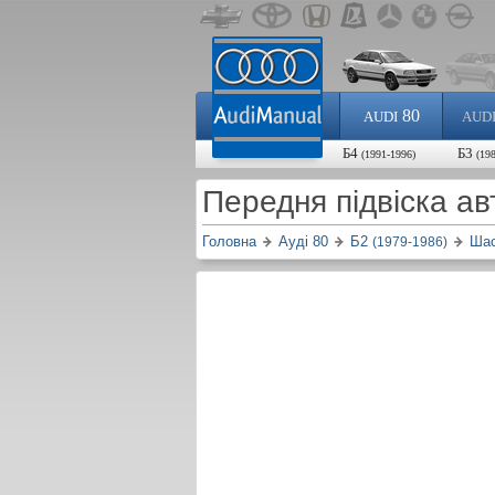
80
AUDI
AUD
Б4
Б3
(1991-1996)
(19
Передня підвіска ав
Головна
Ауді 80
Б2
Шас
(1979-1986)