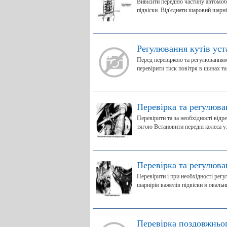
Вивісити передню частину автомобіл
підвіски. Від'єднати шаровий шарнір
Регулювання кутів уст
Перед перевіркою та регулюванням 
перевірити тиск повітря в шинах та 
Перевірка та регулюва
Перевірити та за необхідності від
тягою Встановити передні колеса у.
Перевірка та регулюва
Перевірити і при необхідності рег
шарнірів важелів підвіски я овальни
Перевірка поздовжньог