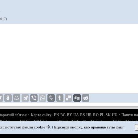
)
2017)
·
·
воротній зв'язок
Карта сайту:
EN
BG
BY
UA
RS
HR
RO
PL
SK
HU
Пошук по
·
·
·
·
·
·
·
0
С3
100
С3
100
С4
100
С4
A3
Typ 8L
A4
Б5
A4
Б5
A4
Б6
бензин
бензин
бензин
б
·
·
Q7 Typ 4L
Audi
А2
арыстоўвае файлы cookie 🍪. Націсніце кнопку, каб прыняць гэты факт.