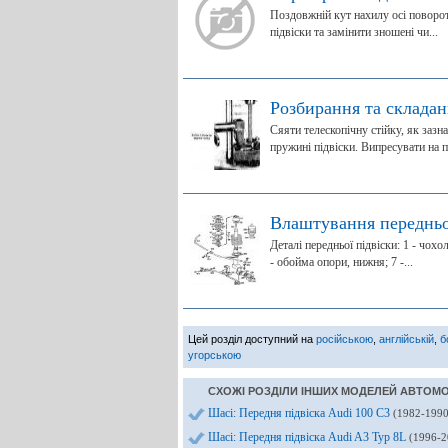
Поздовжній кут нахилу осі повороту
підвіски та замінити зношені чи...
Розбирання та складан
Сяяти телескопічну стійку, як зазн
пружині підвіски. Випресувати на пр
Влаштування передньо
Деталі передньої підвіски: 1 - чохо
- обойма опори, нижня; 7 -...
Цей розділ доступний на
російською
,
англійській
,
б
угорською
СХОЖІ РОЗДІЛИ ІНШИХ МОДЕЛЕЙ АВТОМОБ
Шасі: Передня підвіска Audi 100 С3
(1982-1990
Шасі: Передня підвіска Audi A3 Typ 8L
(1996-2