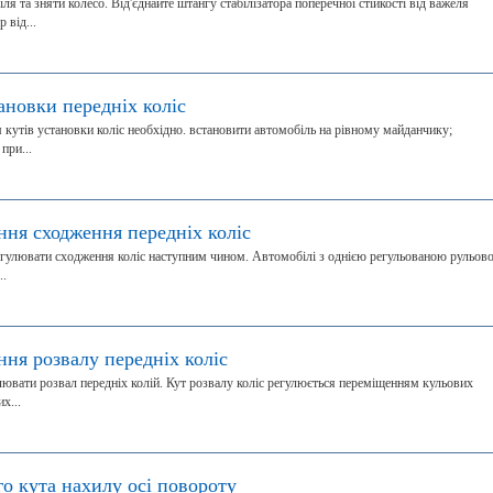
я та зняти колесо. Від'єднайте штангу стабілізатора поперечної стійкості від важеля
 від...
ановки передніх коліс
кутів установки коліс необхідно. встановити автомобіль на рівному майданчику;
при...
ння сходження передніх коліс
регулювати сходження коліс наступним чином. Автомобілі з однією регульованою рульов
..
ння розвалу передніх коліс
улювати розвал передніх колій. Кут розвалу коліс регулюється переміщенням кульових
х...
о кута нахилу осі повороту