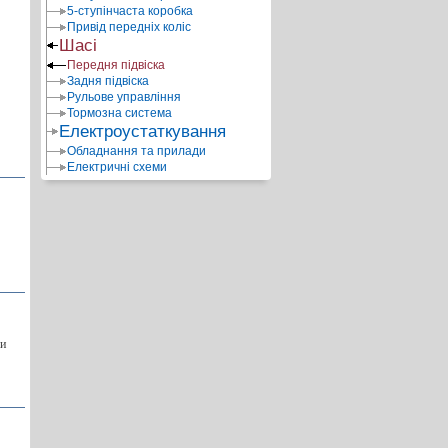
5-ступінчаста коробка
Привід передніх коліс
Шасі
Передня підвіска
Задня підвіска
Рульове управління
Тормозна система
Електроустаткування
Обладнання та прилади
Електричні схеми
ки