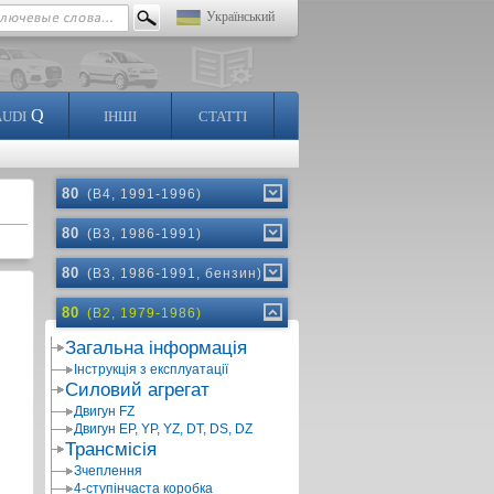
Український
Q
AUDI
ІНШІ
СТАТТІ
80
(B4, 1991-1996)
80
(B3, 1986-1991)
80
(B3, 1986-1991, бензин)
80
(B2, 1979-1986)
Загальна інформація
Інструкція з експлуатації
Силовий агрегат
Двигун FZ
Двигун EP, YP, YZ, DT, DS, DZ
Трансмісія
Зчеплення
4-ступінчаста коробка