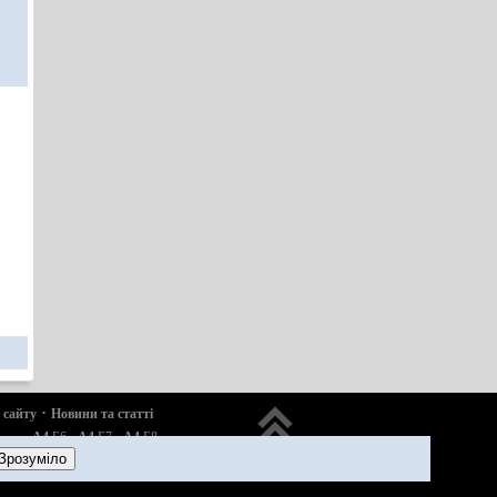
·
 сайту
Новини та статті
·
·
·
·
A4
Б6
A4
Б7
A4
Б8
ензин
Зрозуміло