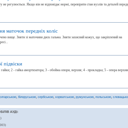
 не регулюється. Якщо він не відповідає нормі, перевірити стан вузлів та деталей перед
ня маточок передніх коліс
ачено вище. Зняти зі маточини диск гальма. Зняти захисний кожух, що закріплений на
есі...
ї підвіски
л гайки; 2 - гайка амортизатора; 3 - обойма опори, верхня; 4 - прокладка; 5 - опора верхня
олгарською
,
білоруською
,
сербською
,
хорватською
,
румунською
,
польською
,
словацьк
ІЛІВ АУДІ:
)
003)