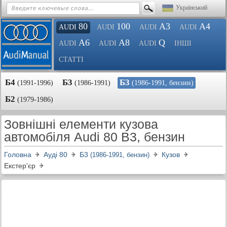
Український
80
100
A3
A4
AUDI
AUDI
AUDI
AUDI
A6
A8
Q
AUDI
AUDI
AUDI
ІНШІ
СТАТТІ
Б4
Б3
Б3
(1991-1996)
(1986-1991)
(1986-1991, бензин)
Б2
(1979-1986)
Зовнішні елементи кузова
автомобіля Audi 80 B3, бензин
Головна
Ауді 80
Б3
Кузов
(1986-1991, бензин)
Екстер'єр