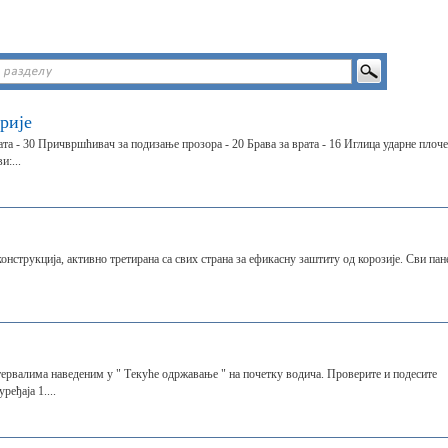
рије
а - 30 Причвршћивач за подизање прозора - 20 Брава за врата - 16 Иглица ударне плоче
и:...
конструкција, активно третирана са свих страна за ефикасну заштиту од корозије. Сви пан
тервалима наведеним у " Текуће одржавање " на почетку водича. Проверите и подесите
еђаја 1....