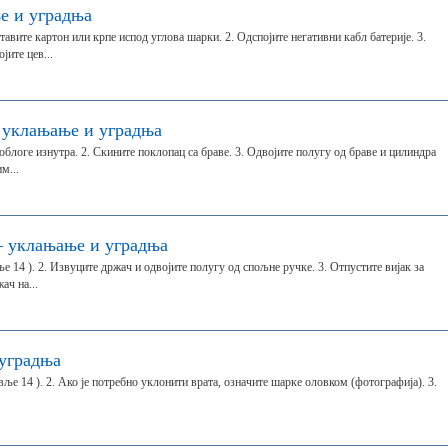
е и уградња
тавите картон или крпе испод углова шарки. 2. Одспојите негативни кабл батерије. 3.
ите цев...
 уклањање и уградња
облоге изнутра. 2. Скините поклопац са браве. 3. Одвојите полугу од браве и цилиндра
м...
 уклањање и уградња
е 14 ). 2. Извуците држач и одвојите полугу од спољне ручке. 3. Отпустите вијак за
ач на...
уградња
ље 14 ). 2. Ако је потребно уклонити врата, означите шарке оловком (фотографија). 3.