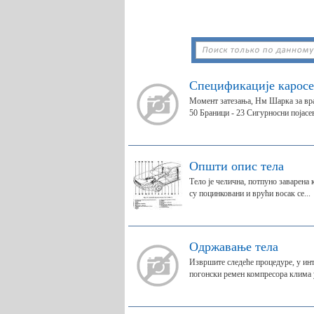
Спецификације каросе
Момент затезања, Нм Шарка за врат
50 Браници - 23 Сигурносни појасев
Општи опис тела
Тело је челична, потпуно заварена 
су поцинковани и врући восак се...
Одржавање тела
Извршите следеће процедуре, у ин
погонски ремен компресора клима ур