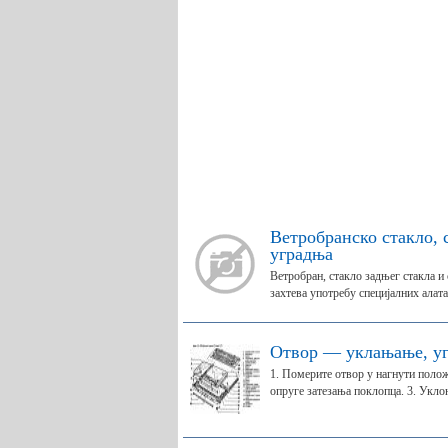
Ветробранско стакло, 
уградња
Ветробран, стакло задњег стакла 
захтева употребу специјалних алата.
Отвор — уклањање, у
1. Померите отвор у нагнути полож
опруге затезања поклопца. 3. Уклон