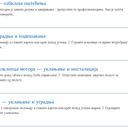
 — озбиљна оштећења
ходна је замена делова и заваривање - препустите то професионалцима. Ако је штета
роверити...
градња и подешавање
ожају и ставите картон или крпе испод углова. 2. Гурните млазнице за прање ветробранс
е...
поклопца мотора — уклањање и инсталација
те доњу облогу испод стуба управљача. 2. Отпустите монтажне завртње полуге за
кабл од полуге...
 — уклањање и уградња
 отвореном положају и ставите картон или крпе испод углова шарки. 2. Одспојите
ите уземљење...