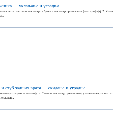
ажника — уклањање и уградња
и уклоните пластичне поклопце са браве и поклопца пртљажника (фотографија). 2. Укло
...
и стуб задњих врата — скидање и уградња
жника у отвореном положају. 2. Само на поклопцу пртљажника, уклоните шарке тако ш
поклопац...