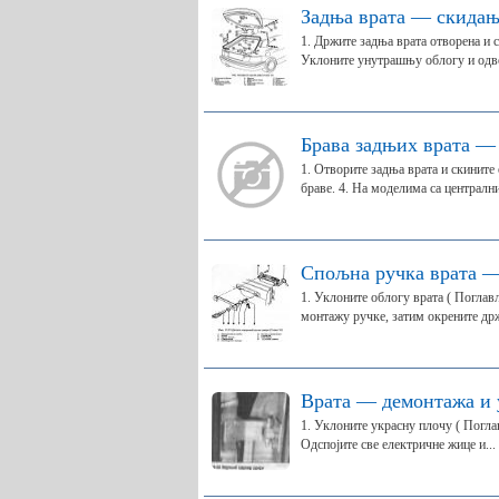
Задња врата — скидањ
1. Држите задња врата отворена и с
Уклоните унутрашњу облогу и одвој
Брава задњих врата —
1. Отворите задња врата и скините 
браве. 4. На моделима са централни
Спољна ручка врата —
1. Уклоните облогу врата ( Поглављ
монтажу ручке, затим окрените држ
Врата — демонтажа и 
1. Уклоните украсну плочу ( Поглав
Одспојите све електричне жице и...