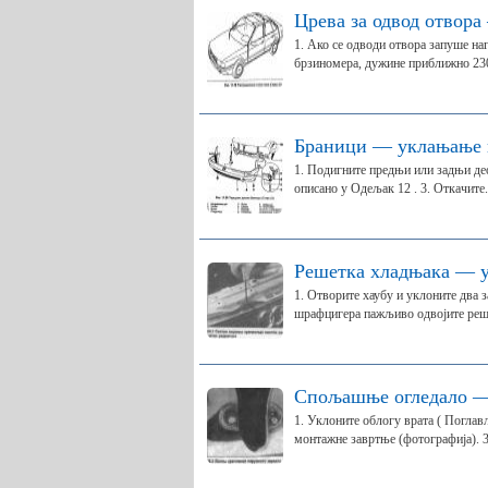
Црева за одвод отвор
1. Ако се одводи отвора запуше н
брзиномера, дужине приближно 2300
Браници — уклањање 
1. Подигните предњи или задњи део 
описано у Одељак 12 . 3. Откачите.
Решетка хладњака — 
1. Отворите хаубу и уклоните два 
шрафцигера пажљиво одвојите реше
Спољашње огледало —
1. Уклоните облогу врата ( Поглав
монтажне завртње (фотографија). 3.