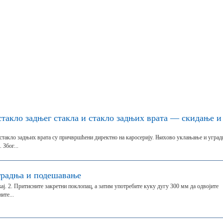
стакло задњег стакла и стакло задњих врата — скидање и
и стакло задњих врата су причвршћени директно на каросерију. Њихово уклањање и угра
 Због...
градња и подешавање
ај. 2. Притисните закретни поклопац, а затим употребите куку дугу 300 мм да одвојите
ите...