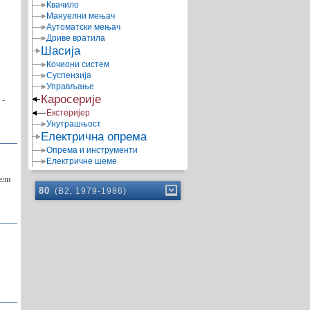
Квачило
Мануелни мењач
Аутоматски мењач
Дриве вратила
Шасија
Кочиони систем
Суспензија
Управљање
Каросерије
 -
Екстеријер
Унутрашњост
Електрична опрема
Опрема и инструменти
Електричне шеме
ели
80
(B2, 1979-1986)