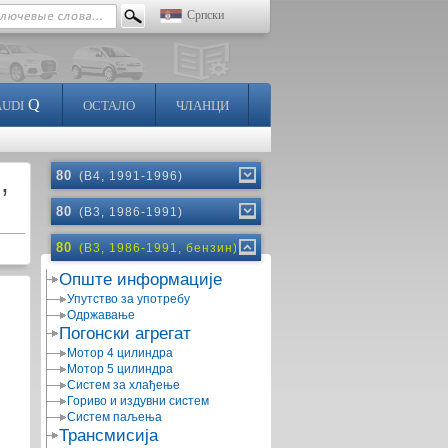
Српски
Q
AUDI
ОСТАЛО
ЧЛАНЦИ
,
80
(B4, 1991-1996)
80
(B3, 1986-1991)
80
(B3, 1986-1991, бензин)
Опште информације
Упутство за употребу
Одржавање
Погонски агрегат
Мотор 4 цилиндра
Мотор 5 цилиндра
Систем за хлађење
Гориво и издувни систем
Систем паљења
Трансмисија