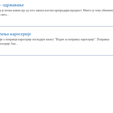
— одржавање
 је веома важно јер од тога зависи његова препродајна вредност. Много је теже обновит
него...
ења каросерије
е о поправци каросерије погледајте књигу "Водич за поправку каросерије". Поправка
осерије Ако...