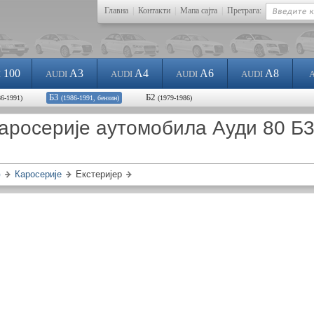
Главна
|
Контакти
|
Мапа сајта
|
Претрага:
100
A3
A4
A6
A8
I
AUDI
AUDI
AUDI
AUDI
Б3
Б2
86-1991)
(1986-1991, бензин)
(1979-1986)
аросерије аутомобила Ауди 80 Б3
Каросерије
Екстеријер
)