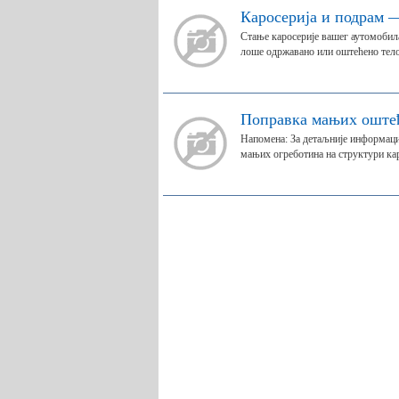
Каросерија и подрам 
Стање каросерије вашег аутомобила
лоше одржавано или оштећено тело 
Поправка мањих оштећ
Напомена: За детаљније информациј
мањих огреботина на структури кар