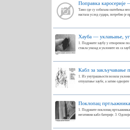
Поправка каросерије
Тамо где су озбиљна оштећења неоп
настала услед судара, потребно је п
Хауба — уклањање, у
1. Подржите хаубу у отвореном пол
стакла уназад и уклоните их са хауб
Кабл за закључавање 
1. Из унутрашњости возила уклони
отпуштање хаубе, а затим одвојите 
Поклопац пртљажника
1. Подржите поклопац пртљажника у
негативни кабл батерије. 3. Одспој