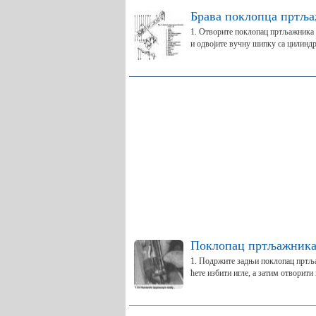
Брава поклопца пртљ
1. Отворите поклопац пртљажника 
и одвојите вучну шипку са цилиндра
Поклопац пртљажника 
1. Подржите задњи поклопац пртља
ћете избити игле, а затим отворити 