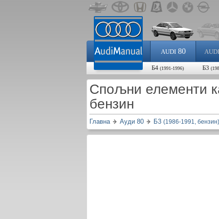
80
AUDI
AUD
Б4
Б3
(1991-1996)
(19
Спољни елементи к
бензин
Главна
Ауди 80
Б3
(1986-1991, бензин