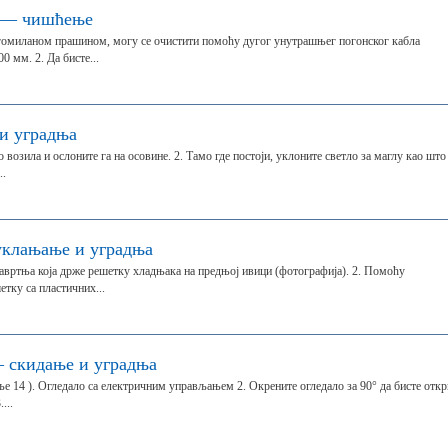
а — чишћење
агомиланом прашином, могу се очистити помоћу дугог унутрашњег погонског кабла
 мм. 2. Да бисте...
и уградња
возила и ослоните га на осовине. 2. Тамо где постоји, уклоните светло за маглу као што 
..
уклањање и уградња
завртња која држе решетку хладњака на предњој ивици (фотографија). 2. Помоћу
тку са пластичних...
 скидање и уградња
ље 14 ). Огледало са електричним управљањем 2. Окрените огледало за 90° да бисте отк
...