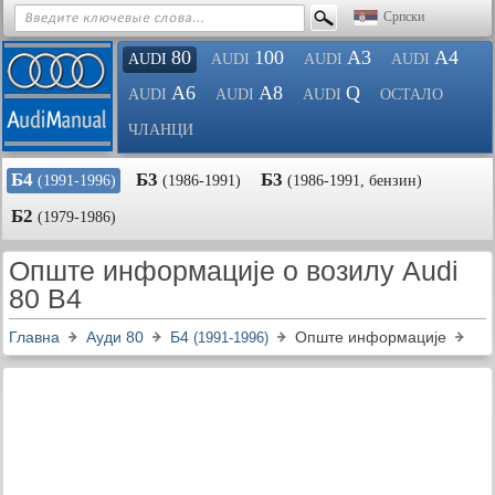
Српски
80
100
A3
A4
AUDI
AUDI
AUDI
AUDI
A6
A8
Q
AUDI
AUDI
AUDI
ОСТАЛО
ЧЛАНЦИ
Б4
Б3
Б3
(1991-1996)
(1986-1991)
(1986-1991, бензин)
Б2
(1979-1986)
Опште информације о возилу Audi
80 B4
Главна
Ауди 80
Б4
Опште информације
(1991-1996)