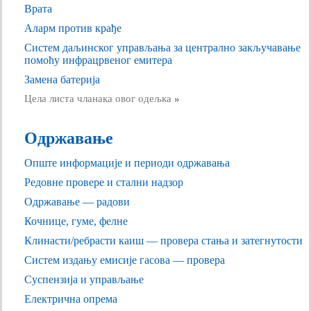
Врата
Аларм против крађе
Систем даљинског управљања за централно закључавање
помоћу инфрацрвеног емитера
Замена батерија
Цела листа чланака овог одељка
»
Одржавање
Опште информације и периоди одржавања
Редовне провере и стални надзор
Одржавање — радови
Кочнице, гуме, фелне
Клинасти/ребрасти каиш — провера стања и затегнутости
Систем издању емисије гасова — провера
Суспензија и управљање
Електрична опрема