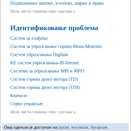
Подмазивање шипки, зглобова, шарки и брава
Цела листа чланака овог одељка
»
Идентификовање проблема
Систем за хлађење
Систем за убризгавање горива Mono-Motronic
Систем убризгавања Digifant
КЕ систем убризгавања-III-Jetronic
Системи за убризгавање MPI и MPFI
Систем горива дизел мотора (TD)
Систем горива дизел мотора (TDI)
Квачило
Серво управљач
Цела листа чланака овог одељка
»
Овај одељак је доступан на
руски
,
енглески
,
бугарски
,