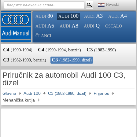
Hrvatski
80
100
A3
A4
AUDI
AUDI
AUDI
AUDI
A6
A8
Q
AUDI
AUDI
AUDI
OSTALO
ČLANCI
C4
C4
C3
(1990-1994)
(1990-1994, benzin)
(1982-1990)
C3
C3
(1982-1990, benzin)
(1982-1990, dizel)
Priručnik za automobil Audi 100 C3,
dizel
Glavna
Audi 100
C3
Prijenos
(1982-1990, dizel)
Mehanička kutija