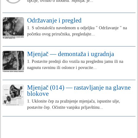
opcije, ovisno o modelu. Mjenjač je...
Održavanje i pregled
1. S učestalošću navedenom u odjeljku " Održavanje " na
početku ovog priručnika, pregledajte...
Mjenjač — demontaža i ugradnja
1. Postavite prednji dio vozila na preglednu jamu ili na
nagnutu ravninu ili oslonce i povucite...
Mjenjač (014) — rastavljanje na glavne
blokove
1. Uklonite čep za pražnjenje mjenjača, ispustite ulje,
postavite čep. Očistite vanjsku prljavštinu...