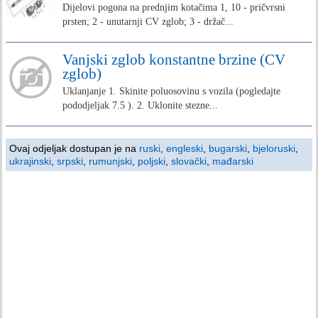
Dijelovi pogona na prednjim kotačima 1, 10 - pričvrsni
prsten; 2 - unutarnji CV zglob; 3 - držač...
Vanjski zglob konstantne brzine (CV
zglob)
Uklanjanje 1. Skinite poluosovinu s vozila (pogledajte
pododjeljak 7.5 ). 2. Uklonite stezne...
Ovaj odjeljak dostupan je na
ruski
,
engleski
,
bugarski
,
bjeloruski
,
ukrajinski
,
srpski
,
rumunjski
,
poljski
,
slovački
,
mađarski