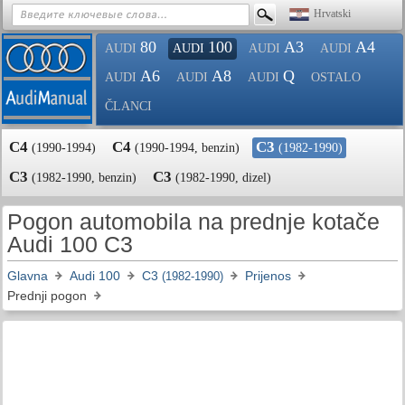
Hrvatski
80
100
A3
A4
AUDI
AUDI
AUDI
AUDI
A6
A8
Q
AUDI
AUDI
AUDI
OSTALO
ČLANCI
C4
C4
C3
(1990-1994)
(1990-1994, benzin)
(1982-1990)
C3
C3
(1982-1990, benzin)
(1982-1990, dizel)
Pogon automobila na prednje kotače
Audi 100 C3
Glavna
Audi 100
C3
Prijenos
(1982-1990)
Prednji pogon