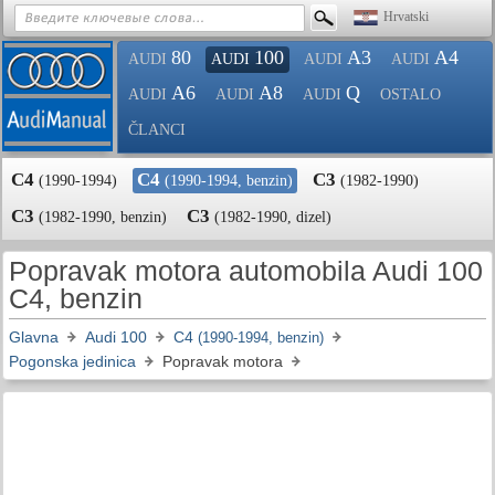
Hrvatski
80
100
A3
A4
AUDI
AUDI
AUDI
AUDI
A6
A8
Q
AUDI
AUDI
AUDI
OSTALO
ČLANCI
C4
C4
C3
(1990-1994)
(1990-1994, benzin)
(1982-1990)
C3
C3
(1982-1990, benzin)
(1982-1990, dizel)
Popravak motora automobila Audi 100
C4, benzin
Glavna
Audi 100
C4
(1990-1994, benzin)
Pogonska jedinica
Popravak motora