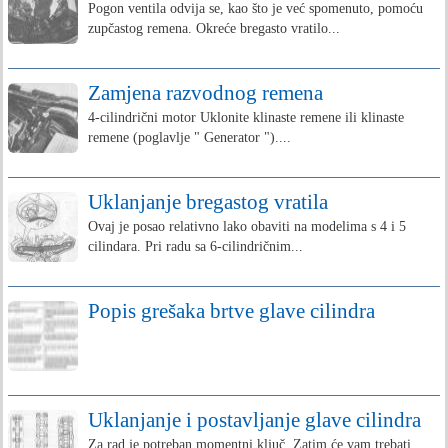
Pogon ventila odvija se, kao što je već spomenuto, pomoću
zupčastog remena. Okreće bregasto vratilo...
Zamjena razvodnog remena
4-cilindrični motor Uklonite klinaste remene ili klinaste
remene (poglavlje " Generator ")....
Uklanjanje bregastog vratila
Ovaj je posao relativno lako obaviti na modelima s 4 i 5
cilindara. Pri radu sa 6-cilindričnim...
Popis grešaka brtve glave cilindra
Uklanjanje i postavljanje glave cilindra
Za rad je potreban momentni ključ. Zatim će vam trebati