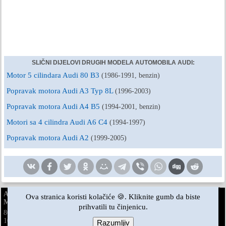
SLIČNI DIJELOVI DRUGIH MODELA AUTOMOBILA AUDI:
Motor 5 cilindara Audi 80 B3
(1986-1991, benzin)
Popravak motora Audi A3 Typ 8L
(1996-2003)
Popravak motora Audi A4 B5
(1994-2001, benzin)
Motori sa 4 cilindra Audi A6 C4
(1994-1997)
Popravak motora Audi A2
(1999-2005)
AudiManual.ru © 2017-2026
·
Puna verzija
·
Povratne informacije
·
Ova stranica koristi kolačiće 🍪. Kliknite gumb da biste
Mapa stranice
·
Pretraživanje stranice
·
Vijesti i članci
prihvatili tu činjenicu.
80 B2
80 B3
80 B3
80 B4
·
benzin
100 C3
100 C3
100 C3
100 C4
100 C4
·
A3 Typ 8L
·
dizel
benzin
benzin
Razumljiv