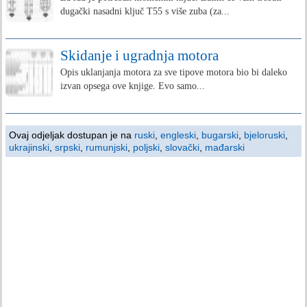
dugački nasadni ključ T55 s više zuba (za...
Skidanje i ugradnja motora
Opis uklanjanja motora za sve tipove motora bio bi daleko
izvan opsega ove knjige. Evo samo...
Ovaj odjeljak dostupan je na
ruski
,
engleski
,
bugarski
,
bjeloruski
,
ukrajinski
,
srpski
,
rumunjski
,
poljski
,
slovački
,
mađarski