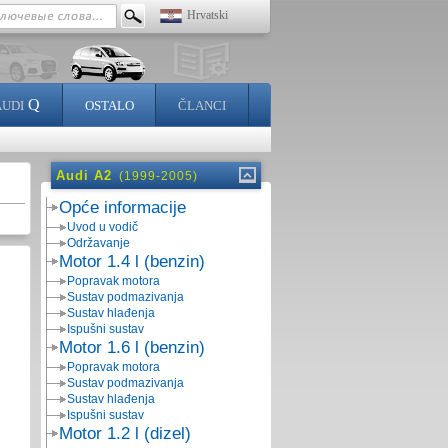
Hrvatski
Q
AUDI
OSTALO
ČLANCI
Audi A2
(1999-2005)
Opće informacije
Uvod u vodič
Održavanje
Motor 1.4 l (benzin)
Popravak motora
Sustav podmazivanja
Sustav hlađenja
Ispušni sustav
Motor 1.6 l (benzin)
Popravak motora
Sustav podmazivanja
Sustav hlađenja
Ispušni sustav
Motor 1.2 l (dizel)