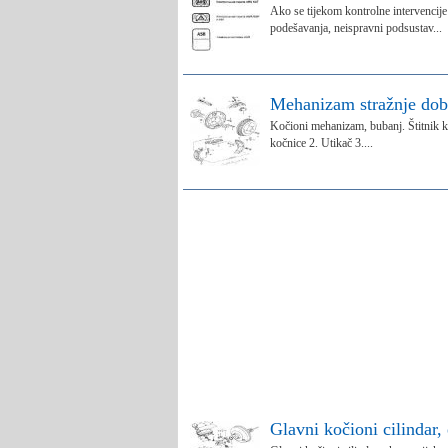
Ako se tijekom kontrolne intervencije
podešavanja, neispravni podsustav...
Mehanizam stražnje dob
Kočioni mehanizam, bubanj. Štitnik k
kočnice 2. Utikač 3....
Glavni kočioni cilindar,