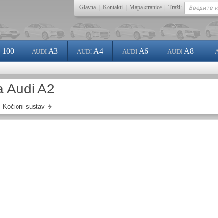
Glavna
|
Kontakti
|
Mapa stranice
|
Traži:
100
A3
A4
A6
A8
I
AUDI
AUDI
AUDI
AUDI
a Audi A2
Kočioni sustav