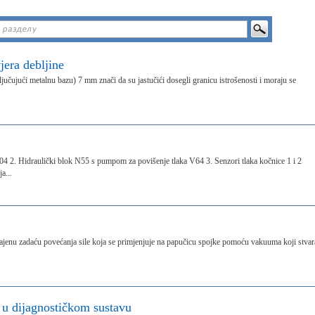
era debljine
jučujući metalnu bazu) 7 mm znači da su jastučići dosegli granicu istrošenosti i moraju se
2. Hidraulički blok N55 s pumpom za povišenje tlaka V64 3. Senzori tlaka kočnice 1 i 2
a...
jenu zadaću povećanja sile koja se primjenjuje na papučicu spojke pomoću vakuuma koji stvar
e u dijagnostičkom sustavu