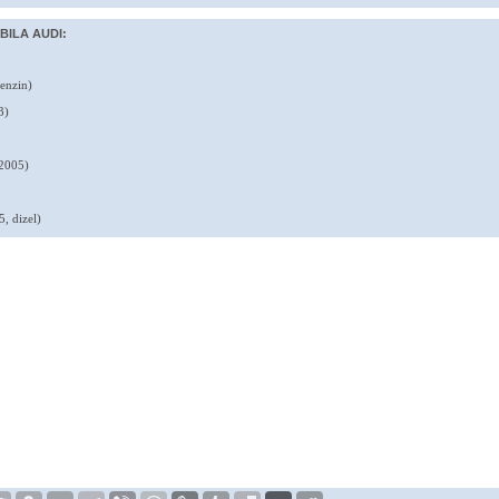
BILA AUDI:
enzin)
3)
2005)
, dizel)