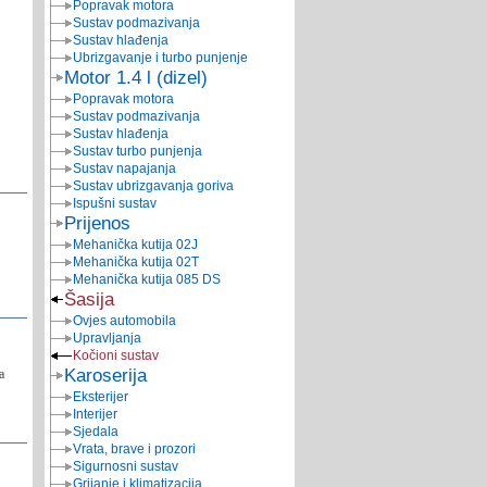
Popravak motora
Sustav podmazivanja
Sustav hlađenja
Ubrizgavanje i turbo punjenje
Motor 1.4 l (dizel)
Popravak motora
Sustav podmazivanja
Sustav hlađenja
Sustav turbo punjenja
Sustav napajanja
Sustav ubrizgavanja goriva
Ispušni sustav
Prijenos
Mehanička kutija 02J
Mehanička kutija 02T
Mehanička kutija 085 DS
Šasija
Ovjes automobila
Upravljanja
Kočioni sustav
Karoserija
a
Eksterijer
Interijer
Sjedala
Vrata, brave i prozori
Sigurnosni sustav
Grijanje i klimatizacija