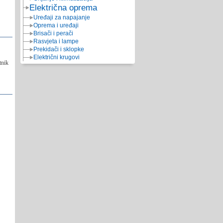
Električna oprema
Uređaji za napajanje
Oprema i uređaji
Brisači i perači
Rasvjeta i lampe
Prekidači i sklopke
Električni krugovi
tnik