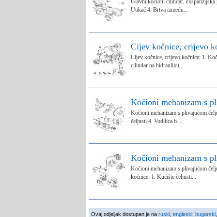
Glavni kočioni cilindar, ekspanzijska 
Utikač 4. Brtva između...
Cijev kočnice, crijevo k
Cijev kočnice, crijevo kočnice: 1. Ko
cilindar na hidrauliku...
Kočioni mehanizam s pli
Kočioni mehanizam s plivajućom čelju
čeljusti 4. Vodilica 6....
Kočioni mehanizam s pliv
Kočioni mehanizam s plivajućom čelju
kočnice: 1. Kućište čeljusti...
Ovaj odjeljak dostupan je na
ruski
,
engleski
,
bugarski