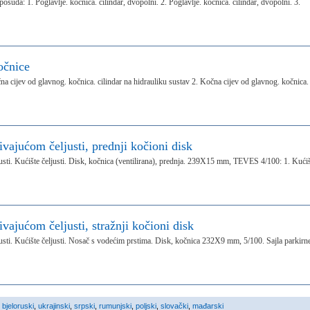
posuda: 1. Poglavlje. kočnica. cilindar, dvopolni. 2. Poglavlje. kočnica. cilindar, dvopolni. 3.
očnice
čna cijev od glavnog. kočnica. cilindar na hidrauliku sustav 2. Kočna cijev od glavnog. kočnica.
vajućom čeljusti, prednji kočioni disk
sti. Kućište čeljusti. Disk, kočnica (ventilirana), prednja. 239X15 mm, TEVES 4/100: 1. Kući
ajućom čeljusti, stražnji kočioni disk
sti. Kućište čeljusti. Nosač s vodećim prstima. Disk, kočnica 232X9 mm, 5/100. Sajla parkirn
,
bjeloruski
,
ukrajinski
,
srpski
,
rumunjski
,
poljski
,
slovački
,
mađarski