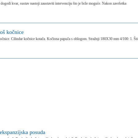
 dogodi kvar, sustav nastoji zaustaviti intervenciju što je brže moguće. Nakon završetka
oš kočnice
očnice. Cilindar kočnice kotača. Kočiona papuča s oblogom. Stražnji 180X30 mm 4/100: 1. Šti
 ekspanzijska posuda