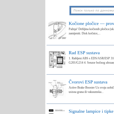
Kočione pločice — provj
Pažnja! Debljina kočionih pločica (ukl
zamijeniti. Disk kočnice,...
Rad ESP sustava
1. Rabljeni ABS s EDS/ASR/ESP 3104 
G201/G214 4. Senzor bočnog ubrzanj
Čvorovi ESP sustava
Active Brake Booster Uz svoju uobiča
usisna grana ili vakuumska...
Signalne lampice i tipk