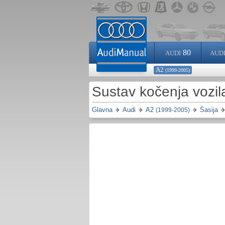
80
AUDI
AUD
A2
(1999-2005)
Sustav kočenja vozil
Glavna
Audi
A2
Šasija
(1999-2005)