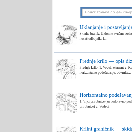
Uklanjanje i postavljanj
Skinite branik. Uklonite zvučnu izolac
nosač odbojnika i...
Prednje krilo — opis di
Prednje krilo: 1. Vodeći element 2. 
horizontalno podešavanje, odvrnite...
Horizontalno podešavanj
1. Vijci prirubnice (za vodoravno pode
prirubnice) 2. Vodeći...
Krilni graničnik — skid