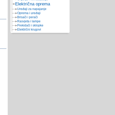
Električna oprema
Uređaji za napajanje
Oprema i uređaji
Brisači i perači
Rasvjeta i lampe
Prekidači i sklopke
Električni krugovi