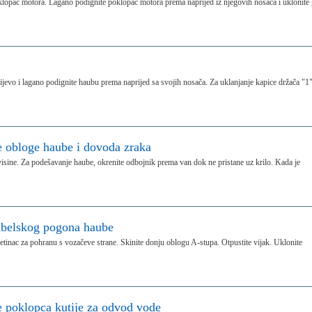
oklopac motora. Lagano podignite poklopac motora prema naprijed iz njegovih nosača i uklonite
lijevo i lagano podignite haubu prema naprijed sa svojih nosača. Za uklanjanje kapice držača "1"
je obloge haube i dovoda zraka
isine. Za podešavanje haube, okrenite odbojnik prema van dok ne pristane uz krilo. Kada je
kabelskog pogona haube
tinac za pohranu s vozačeve strane. Skinite donju oblogu A-stupa. Otpustite vijak. Uklonite
je poklopca kutije za odvod vode