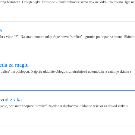
dnji blatobran. Odvijte vijke. Pritisnite klinove zakovice samo dok ne kliknu na mjesto. Igla ne
a
rx vijke "2". Na strani motora otključajte bravu "strelica" i gurnite poklopac sa strane. Skinite
etla za maglu
relice" na poklopcu. Najprije uklonite oblogu s unutrašnjosti automobila, a zatim je skinite s
ovod zraka
anje, pritisnite spojnice "strelice" zajedno u dijelovima i uklonite rešetku za dovod zraka s