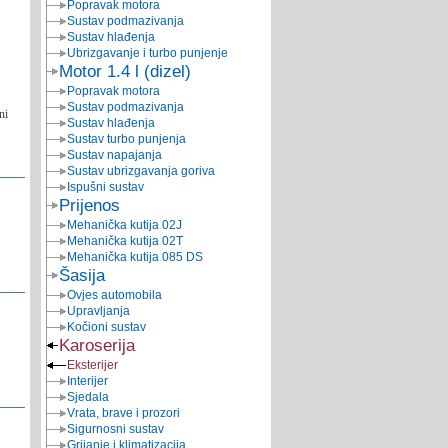
Popravak motora
Sustav podmazivanja
Sustav hlađenja
Ubrizgavanje i turbo punjenje
Motor 1.4 l (dizel)
Popravak motora
Sustav podmazivanja
ni
Sustav hlađenja
Sustav turbo punjenja
Sustav napajanja
Sustav ubrizgavanja goriva
Ispušni sustav
Prijenos
Mehanička kutija 02J
Mehanička kutija 02T
Mehanička kutija 085 DS
Šasija
Ovjes automobila
Upravljanja
Kočioni sustav
Karoserija
Eksterijer
Interijer
Sjedala
Vrata, brave i prozori
Sigurnosni sustav
Grijanje i klimatizacija