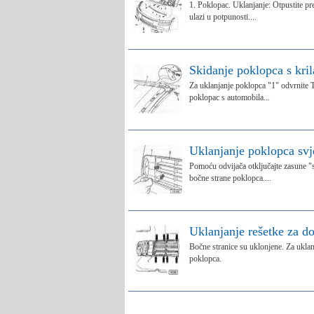
1. Poklopac. Uklanjanje: Otpustite pre
ulazi u potpunosti....
Skidanje poklopca s kril
Za uklanjanje poklopca "1" odvrnite To
poklopac s automobila...
Uklanjanje poklopca svj
Pomoću odvijača otključajte zasune "st
bočne strane poklopca....
Uklanjanje rešetke za d
Bočne stranice su uklonjene. Za uklanj
poklopca.