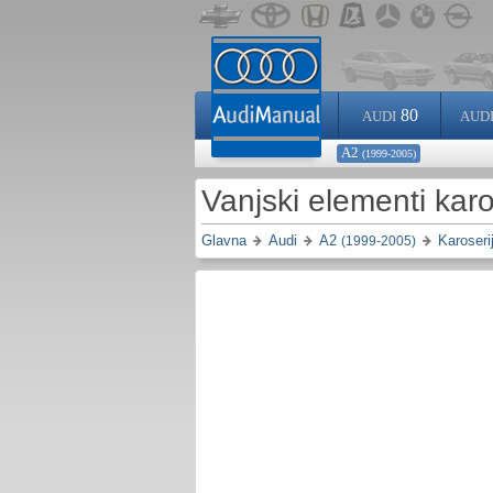
80
AUDI
AUD
A2
(1999-2005)
Vanjski elementi kar
Glavna
Audi
A2
Karoseri
(1999-2005)