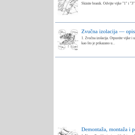
Skinite branik. Odvijte vijke "1" i "3
Zvučna izolacija — opis
1. Zvučna izolacija. Otpustite vijke i
kao što je prikazano u...
Demontaža, montaža i p