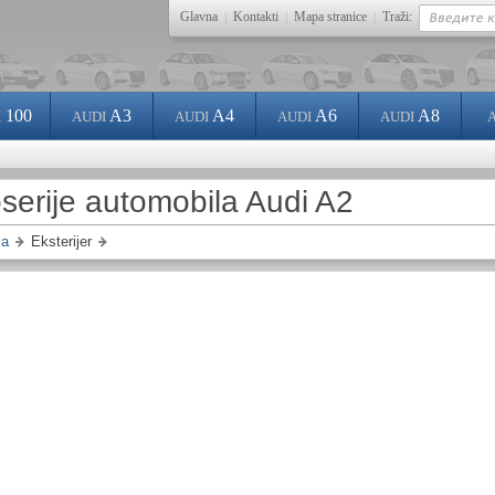
Glavna
|
Kontakti
|
Mapa stranice
|
Traži:
100
A3
A4
A6
A8
I
AUDI
AUDI
AUDI
AUDI
oserije automobila Audi A2
ja
Eksterijer