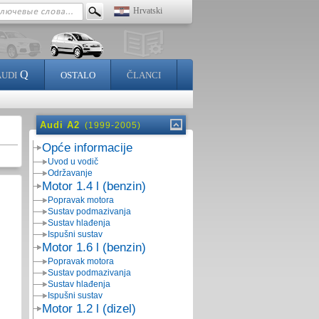
Hrvatski
Q
AUDI
OSTALO
ČLANCI
Audi A2
(1999-2005)
Opće informacije
Uvod u vodič
Održavanje
Motor 1.4 l (benzin)
Popravak motora
Sustav podmazivanja
Sustav hlađenja
Ispušni sustav
Motor 1.6 l (benzin)
Popravak motora
Sustav podmazivanja
Sustav hlađenja
Ispušni sustav
Motor 1.2 l (dizel)