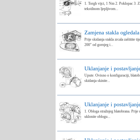
1. Torgh vijci, 1 Nm 2. Poklopac 3. Zrc
tekstilnom ljepljivom...
Zamjena stakla ogledala
Prije skidanja stakla zrcala zaštitite 
200" od gornjeg i...
Uklanjanje i postavljanj
Upute. Ovisno o konfiguraciji, blatobr
skidanja skinite...
Uklanjanje i postavljanj
1. Obloga stražnjeg blatobrana. Prije u
uklonite oblogu...