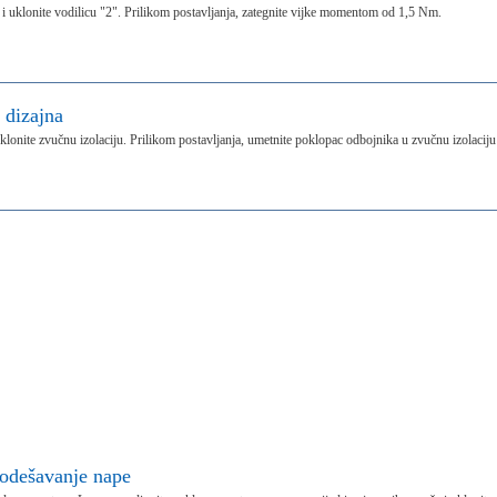
" i uklonite vodilicu "2". Prilikom postavljanja, zategnite vijke momentom od 1,5 Nm.
 dizajna
 uklonite zvučnu izolaciju. Prilikom postavljanja, umetnite poklopac odbojnika u zvučnu izolaciju
odešavanje nape