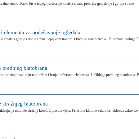
alno staklo. Kako biste izbjegli oštećenje kućišta zrcala, prekrijte ga s donje i gornje strane
 i elementa za podešavanje ogledala
tijelo zrcala s gornje i donje strane ljepljivom trakom. Odvojite staklo zrcala "3" pomoću poluge "
e prednjeg blatobrana
ani se malo razlikuju u položaju i broju pričvrsnih elemenata. 1. Obloga prednjeg blatobrana. P
e stražnjeg blatobrana
klanjanja uklonite stražnji kotač. Otpustite vijke. Pritisnite klinove zakovice, uklonite zakovice 