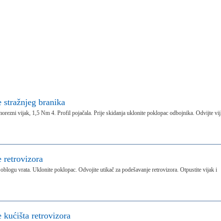
e stražnjeg branika
orezni vijak, 1,5 Nm 4. Profil pojačala. Prije skidanja uklonite poklopac odbojnika. Odvijte vi
e retrovizora
e oblogu vrata. Uklonite poklopac. Odvojite utikač za podešavanje retrovizora. Otpustite vijak i
e kućišta retrovizora