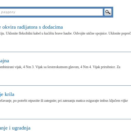
e okvira radijatora s dodacima
iju. Uklonite fleksibilni kabel u kućištu brave haube. Odvojite utične spojnice. Uklonite popreč
zajna
Kombinirani vijak, 4 Nm 3. Vijak sa šesterokutnom glavom, 4 Nm 4. Vijak prirubnice. Za
e krila
šavanje, po potrebi otpustite ili zategnite; pri zatezanju matica osigurajte imbus ključem vijke
anje i ugradnja