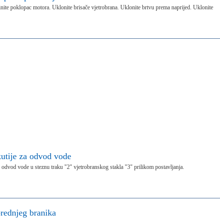
nite poklopac motora. Uklonite brisače vjetrobrana. Uklonite brtvu prema naprijed. Uklonite
utije za odvod vode
za odvod vode u steznu traku "2" vjetrobranskog stakla "3" prilikom postavljanja.
prednjeg branika