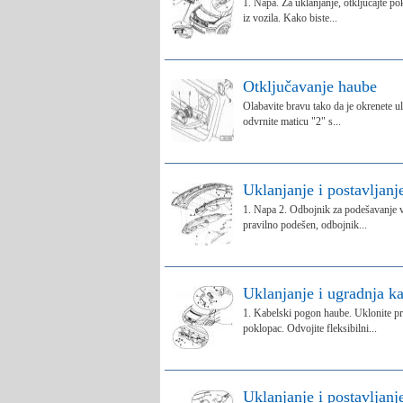
1. Napa. Za uklanjanje, otključajte p
iz vozila. Kako biste...
Otključavanje haube
Olabavite bravu tako da je okrenete u
odvrnite maticu "2" s...
Uklanjanje i postavljan
1. Napa 2. Odbojnik za podešavanje v
pravilno podešen, odbojnik...
Uklanjanje i ugradnja 
1. Kabelski pogon haube. Uklonite pre
poklopac. Odvojite fleksibilni...
Uklanjanje i postavljan