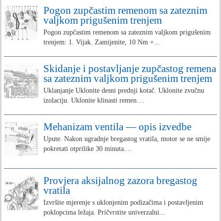
Pogon zupčastim remenom sa zateznim
valjkom prigušenim trenjem
Pogon zupčastim remenom sa zateznim valjkom prigušenim
trenjem: 1. Vijak. Zamijenite, 10 Nm +...
Skidanje i postavljanje zupčastog remena
sa zateznim valjkom prigušenim trenjem
Uklanjanje Uklonite desni prednji kotač. Uklonite zvučnu
izolaciju. Uklonite klinasti remen....
Mehanizam ventila — opis izvedbe
Upute. Nakon ugradnje bregastog vratila, motor se ne smije
pokretati otprilike 30 minuta....
Provjera aksijalnog zazora bregastog
vratila
Izvršite mjerenje s uklonjenim podizačima i postavljenim
poklopcima ležaja. Pričvrstite univerzalni...