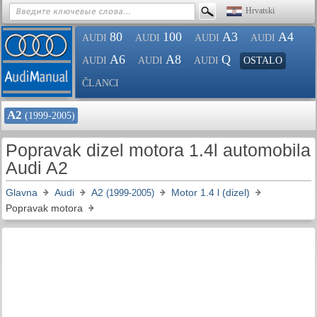
Hrvatski
80
100
A3
A4
AUDI
AUDI
AUDI
AUDI
A6
A8
Q
AUDI
AUDI
AUDI
OSTALO
ČLANCI
A2
(1999-2005)
Popravak dizel motora 1.4l automobila
Audi A2
Glavna
Audi
A2
Motor 1.4 l (dizel)
(1999-2005)
Popravak motora