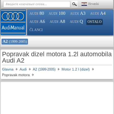
Hrvatski
80
100
A3
A4
AUDI
AUDI
AUDI
AUDI
A6
A8
Q
AUDI
AUDI
AUDI
OSTALO
ČLANCI
A2
(1999-2005)
Popravak dizel motora 1.2l automobila
Audi A2
Glavna
Audi
A2
Motor 1.2 l (dizel)
(1999-2005)
Popravak motora