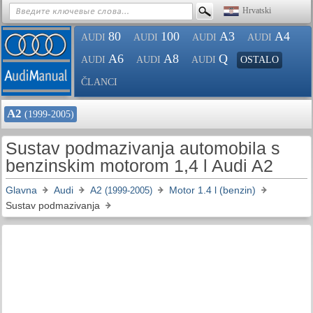
Hrvatski
80
100
A3
A4
AUDI
AUDI
AUDI
AUDI
A6
A8
Q
AUDI
AUDI
AUDI
OSTALO
ČLANCI
A2
(1999-2005)
Sustav podmazivanja automobila s
benzinskim motorom 1,4 l Audi A2
Glavna
Audi
A2
Motor 1.4 l (benzin)
(1999-2005)
Sustav podmazivanja