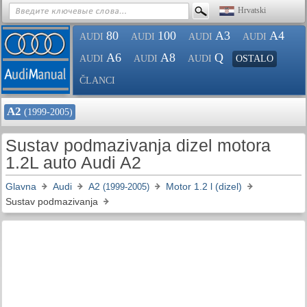
Hrvatski
80
100
A3
A4
AUDI
AUDI
AUDI
AUDI
A6
A8
Q
AUDI
AUDI
AUDI
OSTALO
ČLANCI
A2
(1999-2005)
Sustav podmazivanja dizel motora
1.2L auto Audi A2
Glavna
Audi
A2
Motor 1.2 l (dizel)
(1999-2005)
Sustav podmazivanja