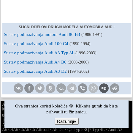
SLIČNI DIJELOVI DRUGIH MODELA AUTOMOBILA AUDI:
Sustav podmazivanja motora Audi 80 B3
(1986-1991)
Sustav podmazivanja Audi 100 C4
(1990-1994)
Sustav podmazivanja Audi A3 Typ 8L
(1996-2003)
Sustav podmazivanja Audi A4 B6
(2000-2006)
Sustav podmazivanja Audi A8 D2
(1994-2002)
AudiManual.ru © 2017-2026
·
Puna verzija
·
Povratne informacije
·
Ova stranica koristi kolačiće 🍪. Kliknite gumb da biste
Mapa stranice
·
Pretraživanje stranice
·
Vijesti i članci
prihvatili tu činjenicu.
80 B2
80 B3
80 B3
80 B4
·
benzin
100 C3
100 C3
100 C3
100 C4
100 C4
·
A3 Typ 8L
·
dizel
benzin
benzin
Razumljiv
A4 B5
A4 B5
A4 B6
A4 B6
A4 B7
A4 B8
·
benzin
benzin
A6 C4
A6 C5
A6 C5 Allroad
·
A8 D2
·
Q5 Typ 8R
Q7 Typ 4L
·
Audi A2