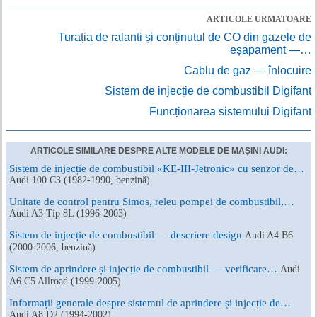
ARTICOLE URMATOARE
Turația de ralanti și conținutul de CO din gazele de
eșapament —…
Cablu de gaz — înlocuire
Sistem de injecție de combustibil Digifant
Funcționarea sistemului Digifant
ARTICOLE SIMILARE DESPRE ALTE MODELE DE MAȘINI AUDI:
Sistem de injecție de combustibil «KE-III-Jetronic» cu senzor de…
Audi 100 C3 (1982-1990, benzină)
Unitate de control pentru Simos, releu pompei de combustibil,…
Audi A3 Tip 8L (1996-2003)
Sistem de injecție de combustibil — descriere design
Audi A4 B6
(2000-2006, benzină)
Sistem de aprindere și injecție de combustibil — verificare…
Audi
A6 C5 Allroad (1999-2005)
Informații generale despre sistemul de aprindere și injecție de…
Audi A8 D2 (1994-2002)