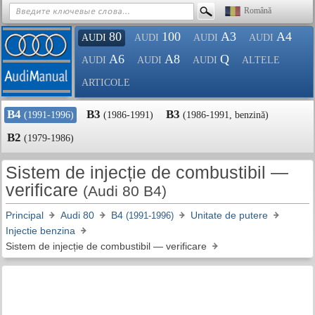
Română
80
100
A3
A4
AUDI
AUDI
AUDI
AUDI
A6
A8
Q
AUDI
AUDI
AUDI
ALTELE
ARTICOLE
B4
B3
B3
(1991-1996)
(1986-1991)
(1986-1991, benzină)
B2
(1979-1986)
Sistem de injecție de combustibil —
verificare
(Audi 80 B4)
Principal
Audi 80
B4
Unitate de putere
(1991-1996)
Injectie benzina
Sistem de injecție de combustibil — verificare