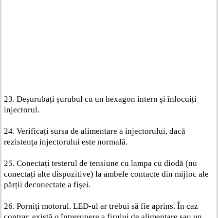
23. Deșurubați șurubul cu un hexagon intern și înlocuiți
injectorul.
24. Verificați sursa de alimentare a injectorului, dacă
rezistența injectorului este normală.
25. Conectați testerul de tensiune cu lampa cu diodă (nu
conectați alte dispozitive) la ambele contacte din mijloc ale
părții deconectate a fișei.
26. Porniți motorul. LED-ul ar trebui să fie aprins. În caz
contrar, există o întrerupere a firului de alimentare sau un