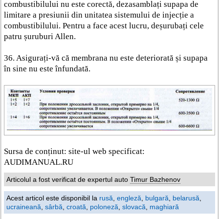
combustibilului nu este corectă, dezasamblați supapa de
limitare a presiunii din unitatea sistemului de injecție a
combustibilului. Pentru a face acest lucru, deșurubați cele
patru șuruburi Allen.
36. Asigurați-vă că membrana nu este deteriorată și supapa
în sine nu este înfundată.
Sursa de conținut: site-ul web specificat:
AUDIMANUAL.RU
Articolul a fost verificat de expertul auto
Timur Bazhenov
Acest articol este disponibil la
rusă
,
engleză
,
bulgară
,
belarusă
,
ucraineană
,
sârbă
,
croată
,
poloneză
,
slovacă
,
maghiară