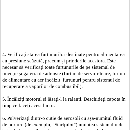
4. Verificați starea furtunurilor destinate pentru alimentarea
cu presiune scăzută, precum și prinderile acestora. Este
necesar să verificați toate furtunurile de pe sistemul de
injecție și galeria de admisie (furtun de servofrânare, furtun
de alimentare cu aer încălzit, furtunuri pentru sistemul de
recuperare a vaporilor de combustibil).
5. Încălziți motorul și lăsați-l la ralanti. Deschideți capota în
timp ce faceți acest lucru.
6. Pulverizați dintr-o cutie de aerosoli cu așa-numitul fluid
de pornire (de exemplu, "Startpilot") unitatea sistemului de