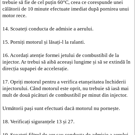
trebuie să fie de cel puțin 60°C, ceea ce corespunde unei
călătorii de 10 minute efectuate imediat după pornirea unui
motor rece.
14. Scoateți conducta de admisie a aerului.
15. Porniți motorul și lăsați-l la ralanti.
16. Acordați atenție formei jetului de combustibil de la
injector. Ar trebui să aibă aceeași lungime și să se extindă în
direcția supapei de accelerație.
17. Opriți motorul pentru a verifica etanșeitatea închiderii
injectorului. Când motorul este oprit, nu trebuie să iasă mai
mult de două picături de combustibil pe minut din injector.
Următorii pași sunt efectuati dacă motorul nu pornește.
18. Verificați siguranțele 13 și 27.
19. Scoateți filtrul de aer sau conducta de admisie a aerului.