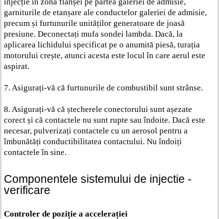
injecție în zona flanșei pe partea galeriei de admisie,
garniturile de etanșare ale conductelor galeriei de admisie,
precum și furtunurile unităților generatoare de joasă
presiune. Deconectați mufa sondei lambda. Dacă, la
aplicarea lichidului specificat pe o anumită piesă, turația
motorului crește, atunci acesta este locul în care aerul este
aspirat.
7. Asigurați-vă că furtunurile de combustibil sunt strânse.
8. Asigurați-vă că ștecherele conectorului sunt așezate
corect și că contactele nu sunt rupte sau îndoite. Dacă este
necesar, pulverizați contactele cu un aerosol pentru a
îmbunătăți conductibilitatea contactului. Nu îndoiți
contactele în sine.
Componentele sistemului de injectie -
verificare
Controler de poziție a accelerației