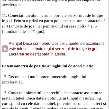
accelerație.
11. Conectați un ohmmetru la bornele senzorului de turație
în gol. Pentru o priză cu patru poli, acestea sunt contactele 3
și 4 (ambele de jos), iar pentru unul cu șase poli - 4 și 5
(numărând de sus în jos).
Atenţie! Dacă controlerul poziției clapetei de accelerație
este înlocuit, trebuie reglat senzorul de turație în gol.
Lucrarea se desfășoară în atelier.
Potențiometru de poziție a unghiului de accelerație
12. Deconectați mufa potențiometrului unghiului
accelerației.
13. Conectați ohmetrul la perechile de contacte așa cum se
arată în tabel. Daca datele obtinute in timpul masurarii nu
corespund cu cele date in tabel, potentiometrul este defect si
trebuie inlocuit. Având în vedere că potențiometrul nu este