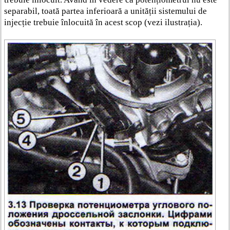
separabil, toată partea inferioară a unității sistemului de
injecție trebuie înlocuită în acest scop (vezi ilustrația).