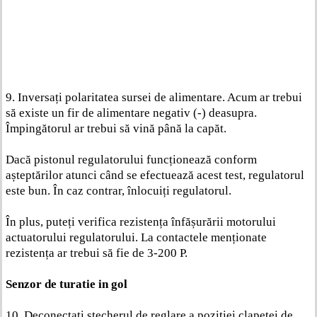
9. Inversați polaritatea sursei de alimentare. Acum ar trebui
să existe un fir de alimentare negativ (-) deasupra.
Împingătorul ar trebui să vină până la capăt.
Dacă pistonul regulatorului funcționează conform
așteptărilor atunci când se efectuează acest test, regulatorul
este bun. În caz contrar, înlocuiți regulatorul.
În plus, puteți verifica rezistența înfășurării motorului
actuatorului regulatorului. La contactele menționate
rezistența ar trebui să fie de 3-200 P.
Senzor de turatie in gol
10. Deconectați ștecherul de reglare a poziției clapetei de