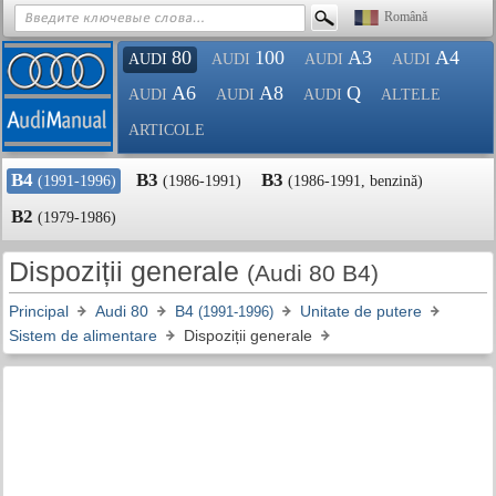
Română
80
100
A3
A4
AUDI
AUDI
AUDI
AUDI
A6
A8
Q
AUDI
AUDI
AUDI
ALTELE
ARTICOLE
B4
B3
B3
(1991-1996)
(1986-1991)
(1986-1991, benzină)
B2
(1979-1986)
Dispoziții generale
(Audi 80 B4)
Principal
Audi 80
B4
Unitate de putere
(1991-1996)
Sistem de alimentare
Dispoziții generale