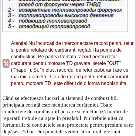
Atenție! Nu încurcați de interconectare racord pentru retur
și pentru refulare de carburant, reglabil la pompa de
combustibil. Pe partea frontală racord pentru retur
carburant pentru motoare TD gravate literele "OUT"
("înapoi"), Și, în plus, racordul de retur carburant are cel
mai mic diametru. Cap de racord pentru retur carburant
pentru motoare TDI este diferit de o forma neobisnuita.
Când se efectuează lucrări la sistemul de combustibil,
principala cerință este menținerea curățeniei. Toate
conductele de combustibil pe care se efectuează lucrări de
reparații trebuie curățate în prealabil. Nu trebuie uitat că
furtunurile și conductele sunt proiectate pentru presiuni care
depășesc 5 bar. Din punct de vedere structural, ele sunt