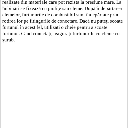
realizate din materiale care pot rezista la presiune mare. La
îmbinări se fixează cu piulițe sau cleme. După îndepărtarea
clemelor, furtunurile de combustibil sunt îndepărtate prin
rotirea lor pe fitingurile de conectare. Dacă nu puteți scoate
furtunul în acest fel, utilizați o cheie pentru a scoate
furtunul. Când conectați, asigurați furtunurile cu cleme cu
șurub.