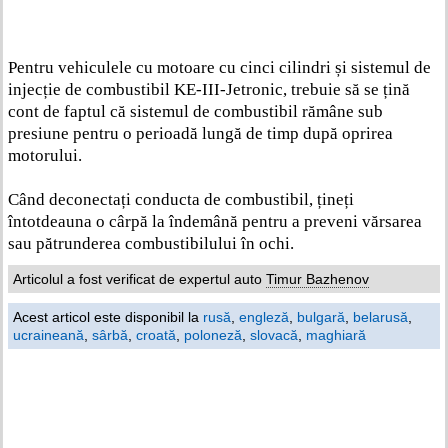
Pentru vehiculele cu motoare cu cinci cilindri și sistemul de
injecție de combustibil KE-III-Jetronic, trebuie să se țină
cont de faptul că sistemul de combustibil rămâne sub
presiune pentru o perioadă lungă de timp după oprirea
motorului.
Când deconectați conducta de combustibil, țineți
întotdeauna o cârpă la îndemână pentru a preveni vărsarea
sau pătrunderea combustibilului în ochi.
Articolul a fost verificat de expertul auto
Timur Bazhenov
Acest articol este disponibil la
rusă
,
engleză
,
bulgară
,
belarusă
,
ucraineană
,
sârbă
,
croată
,
poloneză
,
slovacă
,
maghiară