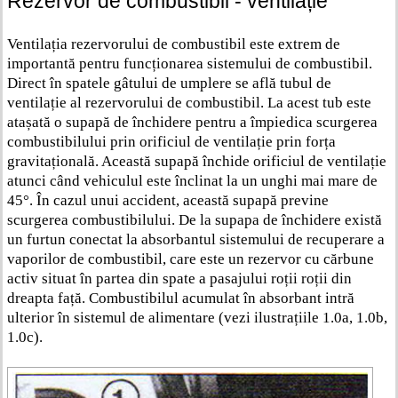
Rezervor de combustibil - ventilație
Ventilația rezervorului de combustibil este extrem de
importantă pentru funcționarea sistemului de combustibil.
Direct în spatele gâtului de umplere se află tubul de
ventilație al rezervorului de combustibil. La acest tub este
atașată o supapă de închidere pentru a împiedica scurgerea
combustibilului prin orificiul de ventilație prin forța
gravitațională. Această supapă închide orificiul de ventilație
atunci când vehiculul este înclinat la un unghi mai mare de
45°. În cazul unui accident, această supapă previne
scurgerea combustibilului. De la supapa de închidere există
un furtun conectat la absorbantul sistemului de recuperare a
vaporilor de combustibil, care este un rezervor cu cărbune
activ situat în partea din spate a pasajului roții roții din
dreapta față. Combustibilul acumulat în absorbant intră
ulterior în sistemul de alimentare (vezi ilustrațiile 1.0a, 1.0b,
1.0c).