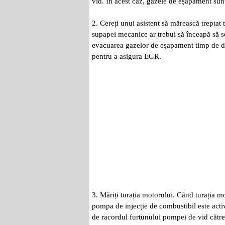
vid. În acest caz, gazele de eșapament sunt
2. Cereți unui asistent să mărească treptat
supapei mecanice ar trebui să înceapă să s
evacuarea gazelor de eșapament timp de d
pentru a asigura EGR.
3. Măriți turația motorului. Când turația m
pompa de injecție de combustibil este act
de racordul furtunului pompei de vid către