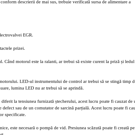
nform descrierii de mai sus, trebuie verificată sursa de alimentare a
electrovalvei EGR.
actele prizei.
. Când motorul este la ralanti, ar trebui să existe curent la priză și ledul
 motorului. LED-ul instrumentului de control ar trebui să se stingă timp d
nuare, lumina LED nu ar trebui să se aprindă.
iferit la tensiunea furnizată ștecherului, acest lucru poate fi cauzat de 
e defect sau de un comutator de sarcină parțială. Acest lucru poate fi ca
or specificate.
ice, este necesară o pompă de vid. Presiunea scăzută poate fi creată pe
rt.