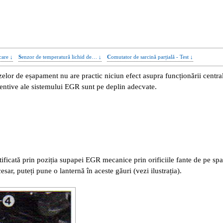
care ↓
Senzor de temperatură lichid de… ↓
Comutator de sarcină parțială - Test ↓
zelor de eșapament nu are practic niciun efect asupra funcționării centra
eventive ale sistemului EGR sunt pe deplin adecvate.
ificată prin poziția supapei EGR mecanice prin orificiile fante de pe spa
ar, puteți pune o lanternă în aceste găuri (vezi ilustrația).