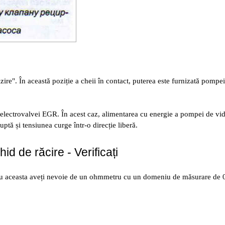
lzire". În această poziție a cheii în contact, puterea este furnizată pompe
 electrovalvei EGR. În acest caz, alimentarea cu energie a pompei de vid
ptă și tensiunea curge într-o direcție liberă.
d de răcire - Verificați
tru aceasta aveți nevoie de un ohmmetru cu un domeniu de măsurare de 