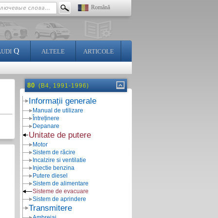
Română
Q
AUDI
ALTELE
ARTICOLE
80
(B4, 1991-1996)
Informații generale
Manual de utilizare
Întreținere
Depanare
Unitate de putere
Motor
Sistem de răcire
Incalzire si ventilatie
Injectie benzina
Putere diesel
Sistem de alimentare
Sisteme de evacuare
Sistem de aprindere
Transmitere
Ambreiaj