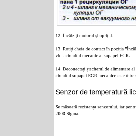
12. Încălziți motorul și opriți-l.
13. Rotiți cheia de contact în poziția "Încă
vid - circuitul mecanic al supapei EGR.
14. Deconectați ștecherul de alimentare al
circuitul supapei EGR mecanice este întreru
Senzor de temperatură lichi
Se măsoară rezistența senzorului, iar pen
2000 Sigma.