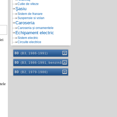
Cutie de viteze
Şasiu
Sistem de franare
Suspensie si volan
Caroseria
Caroseria și ornamentele
Echipament electric
Sistem electric
lei
Circuite electrice
80
(B3, 1986-1991)
80
(B3, 1986-1991, benzină)
80
(B2, 1979-1986)
tele