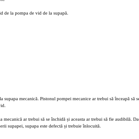
id de la pompa de vid de la supapă.
 la supapa mecanică. Pistonul pompei mecanice ar trebui să înceapă să s
id.
mecanică ar trebui să se închidă și aceasta ar trebui să fie audibilă. D
rii supapei, supapa este defectă și trebuie înlocuită.