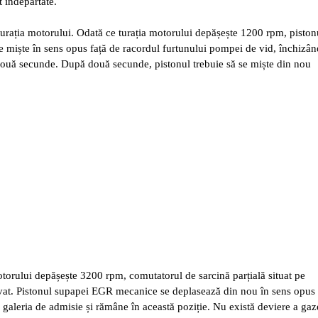
 îndepărtate.
 turația motorului. Odată ce turația motorului depășește 1200 rpm, piston
e miște în sens opus față de racordul furtunului pompei de vid, închizân
ouă secunde. După două secunde, pistonul trebuie să se miște din nou
otorului depășește 3200 rpm, comutatorul de sarcină parțială situat pe
ivat. Pistonul supapei EGR mecanice se deplasează din nou în sens opus 
 galeria de admisie și rămâne în această poziție. Nu există deviere a gaz