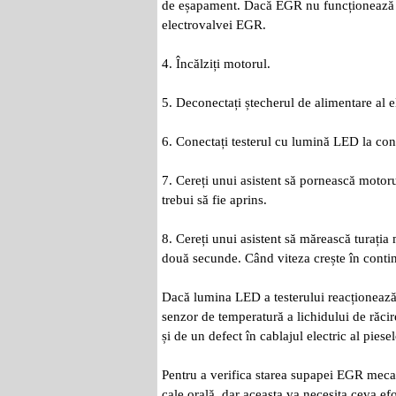
de eșapament. Dacă EGR nu funcționează co
electrovalvei EGR.
4. Încălziți motorul.
5. Deconectați ștecherul de alimentare al 
6. Conectați testerul cu lumină LED la cont
7. Cereți unui asistent să pornească motorul
trebui să fie aprins.
8. Cereți unui asistent să mărească turația
două secunde. Când viteza crește în conti
Dacă lumina LED a testerului reacționează d
senzor de temperatură a lichidului de răcir
și de un defect în cablajul electric al piesel
Pentru a verifica starea supapei EGR mecan
cale orală, dar aceasta va necesita ceva efo