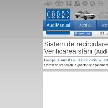
80
AUDI
AUD
B4
B3
(1991-1996)
(1
Sistem de recircula
Verificarea stării
(Audi
Principal
Audi 80
B4
Uni
(1991-1996)
Sistem de recirculare a gazelor de eșapament 