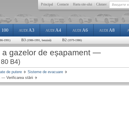
Principal
|
Contacte
|
Harta site-ului
|
Căutare:
100
A3
A4
A6
A8
I
AUDI
AUDI
AUDI
AUDI
B3
B2
986-1991)
(1986-1991, benzină)
(1979-1986)
re a gazelor de eșapament —
 80 B4)
tate de putere
Sisteme de evacuare
— Verificarea stării