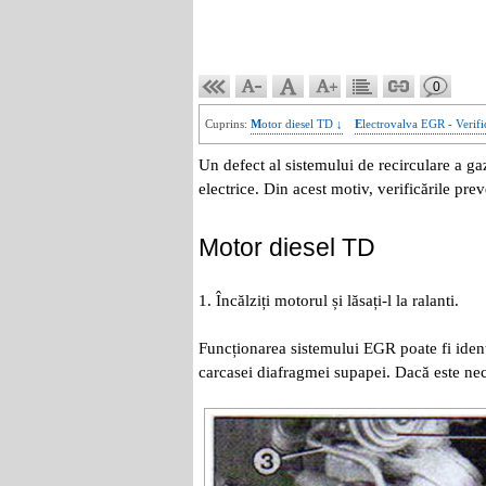
0
Cuprins:
Motor diesel TD ↓
Electrovalva EGR - Verifi
Un defect al sistemului de recirculare a ga
electrice. Din acest motiv, verificările pr
Motor diesel TD
1. Încălziți motorul și lăsați-l la ralanti.
Funcționarea sistemului EGR poate fi ident
carcasei diafragmei supapei. Dacă este neces