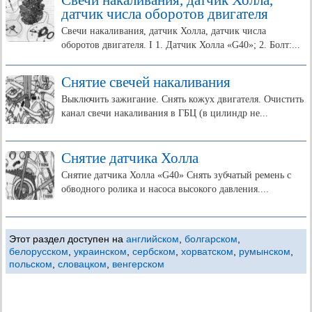
Свечи накаливания, датчик Холла,
датчик числа оборотов двигателя
Свечи накаливания, датчик Холла, датчик числа
оборотов двигателя. I 1. Датчик Холла «G40»; 2. Болт:...
Снятие свечей накаливания
Выключить зажигание. Снять кожух двигателя. Очистить
канал свечи накаливания в ГБЦ (в цилиндр не...
Снятие датчика Холла
Снятие датчика Холла «G40» Снять зубчатый ремень с
обводного ролика и насоса высокого давления....
Этот раздел доступен на
английском
,
болгарском
,
белорусском
,
украинском
,
сербском
,
хорватском
,
румынском
,
польском
,
словацком
,
венгерском