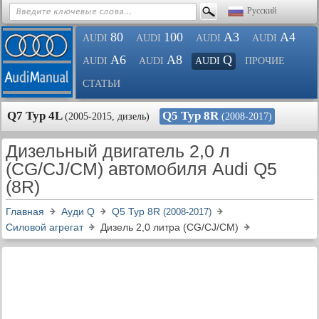
Русский
80
100
A3
A4
AUDI
AUDI
AUDI
AUDI
A6
A8
Q
AUDI
AUDI
AUDI
ПРОЧИЕ
СТАТЬИ
Q7 Typ 4L
Q5 Typ 8R
(2005-2015, дизель)
(2008-2017)
Дизельный двигатель 2,0 л
(CG/CJ/CM) автомобиля Audi Q5
(8R)
Главная
Ауди Q
Q5 Typ 8R
(2008-2017)
Силовой агрегат
Дизель 2,0 литра (CG/CJ/CM)