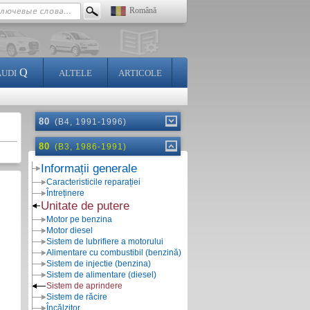
Română
Q
AUDI
ALTELE
ARTICOLE
80
(B4, 1991-1996)
80
(B3, 1986-1991)
Informații generale
Caracteristicile reparației
Întreținere
Unitate de putere
Motor pe benzina
Motor diesel
Sistem de lubrifiere a motorului
Alimentare cu combustibil (benzină)
Sistem de injectie (benzina)
Sistem de alimentare (diesel)
Sistem de aprindere
Sistem de răcire
Încălzitor