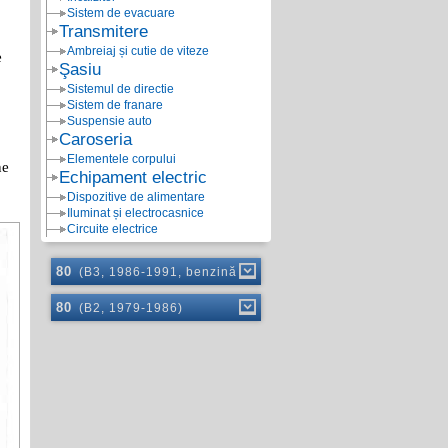
Sistem de evacuare
Transmitere
Ambreiaj și cutie de viteze
e
Şasiu
Sistemul de directie
Sistem de franare
Suspensie auto
Caroseria
Elementele corpului
ne
Echipament electric
Dispozitive de alimentare
Iluminat și electrocasnice
Circuite electrice
80
(B3, 1986-1991, benzină)
80
(B2, 1979-1986)