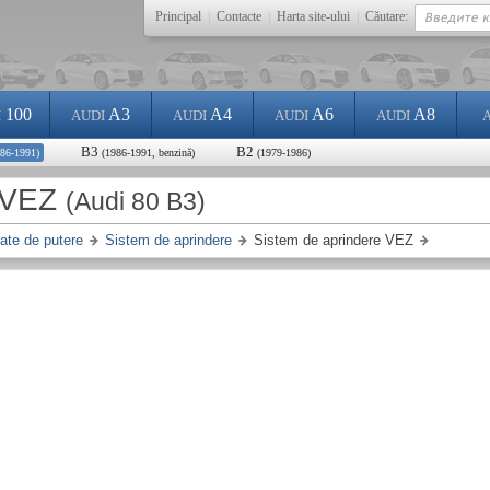
Principal
|
Contacte
|
Harta site-ului
|
Căutare:
100
A3
A4
A6
A8
I
AUDI
AUDI
AUDI
AUDI
B3
B2
986-1991)
(1986-1991, benzină)
(1979-1986)
e VEZ
(Audi 80 B3)
tate de putere
Sistem de aprindere
Sistem de aprindere VEZ