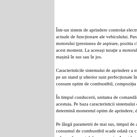
Într-un sistem de aprindere controlat elect
actuale de funcționare ale vehiculului. Para
motorului (presiunea de aspirare, pozitia c
acest moment. La aceeași turație a motoru
mașină în sus sau în jos.
Caracteristicile sistemului de aprindere a 
pe un stand și ulterior sunt perfecționate 
consum optim de combustibil, compoziția 
În timpul conducerii, unitatea de comandă p
acestuia. Pe baza caracteristicii sistemul
determină momentul optim de aprindere, de
Pe lângă parametrii de mai sus, timpul de a
consumul de combustibil scade odată cu cr