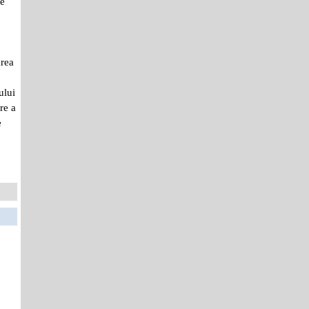
re
area
ului
re a
e