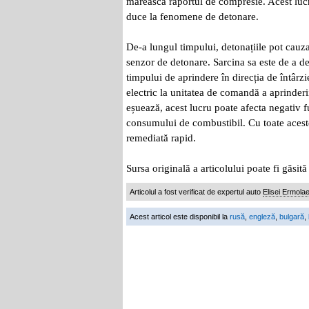
mărească raportul de compresie. Acest lucr
duce la fenomene de detonare.
De-a lungul timpului, detonațiile pot cauza
senzor de detonare. Sarcina sa este de a de
timpului de aprindere în direcția de întârzi
electric la unitatea de comandă a aprinder
eșuează, acest lucru poate afecta negativ f
consumului de combustibil. Cu toate acest
remediată rapid.
Sursa originală a articolului poate fi găsit
Articolul a fost verificat de expertul auto
Elisei Ermola
Acest articol este disponibil la
rusă
,
engleză
,
bulgară
,