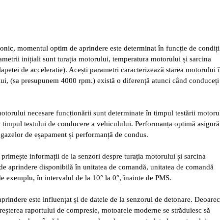
ronic, momentul optim de aprindere este determinat în funcție de condiți
metrii inițiali sunt turația motorului, temperatura motorului și sarcina
lapetei de acceleratie). Acești parametri caracterizează starea motorului 
lui, (sa presupunem 4000 rpm.) există o diferență atunci când conduceți
motorului necesare funcționării sunt determinate în timpul testării motoru
în timpul testului de conducere a vehiculului. Performanța optimă asigur
gazelor de eșapament și performanță de condus.
rimește informații de la senzori despre turația motorului și sarcina
ui de aprindere disponibilă în unitatea de comandă, unitatea de comandă
 exemplu, în intervalul de la 10° la 0°, înainte de PMS.
prindere este influențat și de datele de la senzorul de detonare. Deoare
eșterea raportului de compresie, motoarele moderne se străduiesc să