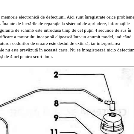
 memorie electronică de defecțiuni. Aici sunt înregistrate orice problem
. Înainte de lucrările de reparație la sistemul de aprindere, informațiile
siguranță de schimb este introdusă timp de cel puțin 4 secunde de sus în
ificare a motorului începe să clipească într-un anumit model, indicând
turor codurilor de eroare este destul de extinsă, iar interpretarea
le nu este prevăzută în această carte. Nu se înregistrează nicio defecțiu
și de 4 ori pentru scurt timp.