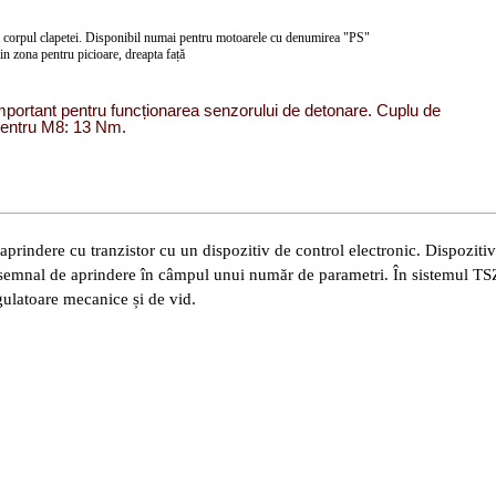
la corpul clapetei. Disponibil numai pentru motoarele cu denumirea "PS"
din zona pentru picioare, dreapta față
important pentru funcționarea senzorului de detonare. Cuplu de
 pentru M8: 13 Nm.
prindere cu tranzistor cu un dispozitiv de control electronic. Dispozitiv
n semnal de aprindere în câmpul unui număr de parametri. În sistemul TS
gulatoare mecanice și de vid.