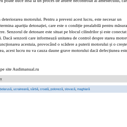
u poate duce însă la un proces de ardere necontrolat al amestecului, ca
 deteriorarea motorului. Pentru a preveni acest lucru, este necesar un
termina apariția detonației, care este o condiție prealabilă pentru măsur
ere. Senzorul de detonare este situat pe blocul cilindrilor și este conectat
ii. Dacă senzorii care informează unitatea de control despre starea motor
uncționarea acestuia, provocând o scădere a puterii motorului și o crește
ea, acest lucru nu va cauza daune grave motorului dacă defecțiunea est
ă pe site Audimanual.ru
ev
belarusă
,
ucraineană
,
sârbă
,
croată
,
poloneză
,
slovacă
,
maghiară