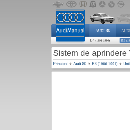
80
AUDI
AUD
B4
B3
(1991-1996)
(1
Sistem de aprinder
Principal
Audi 80
B3
Uni
(1986-1991)