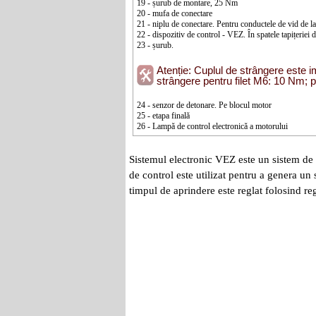
19 - șurub de montare, 25 Nm
20 - mufa de conectare
21 - niplu de conectare. Pentru conductele de vid de 
22 - dispozitiv de control - VEZ. În spatele tapițeriei 
23 - șurub.
Atenție: Cuplul de strângere este 
strângere pentru filet M6: 10 Nm;
24 - senzor de detonare. Pe blocul motor
25 - etapa finală
26 - Lampă de control electronică a motorului
Sistemul electronic VEZ este un sistem de a
de control este utilizat pentru a genera u
timpul de aprindere este reglat folosind re